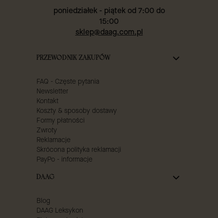
poniedziałek - piątek od 7:00 do
15:00
sklep@daag.com.pl
Linki w stopce
PRZEWODNIK ZAKUPÓW
FAQ - Częste pytania
Newsletter
Kontakt
Koszty & sposoby dostawy
Formy płatności
Zwroty
Reklamacje
Skrócona polityka reklamacji
PayPo - informacje
DAAG
Blog
DAAG Leksykon