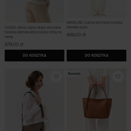
MADELINE czarna skórzana torebka
damska duża
CASSIE zamsz jasny taupe skórzana
torebka damska listonoszka torba na
Cena
699,00 zł
ramię
Cena
679,00 zł
DO KOSZYKA
DO KOSZYKA
Nowość