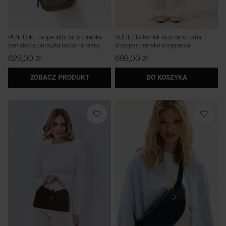
PENELOPE taupe skórzana torebka
GULIETTA koniak skórzana torba
damska listonoszka torba na ramię
shopper damska shopperka
Cena
Cena
629,00 zł
699,00 zł
ZOBACZ PRODUKT
DO KOSZYKA