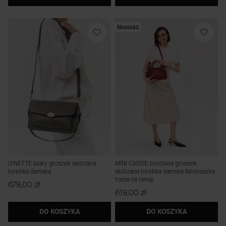
Nowość
LYNETTE szary groszek skórzana
MINI CASSIE bordowa groszek
torebka damska
skórzana torebka damska listonoszka
torba na ramię
Cena
679,00 zł
Cena
619,00 zł
DO KOSZYKA
DO KOSZYKA