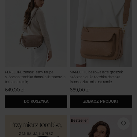
PENELOPE zamsz jasny taupe
MARLOTTE beżowa latte groszek
skórzana torebka damska listonoszka
skórzana duża torebka damska
torba na ramię
listonoszka torba na ramię
Cena
Cena
649,00 zł
669,00 zł
DO KOSZYKA
ZOBACZ PRODUKT
Bestseller