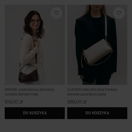
SIMONE czekoladowa skórzana
CLAUDIA biała skórzana torebka
torebka damska mała
damska duża listonoszka
Cena
Cena
519,00 zł
569,00 zł
DO KOSZYKA
DO KOSZYKA