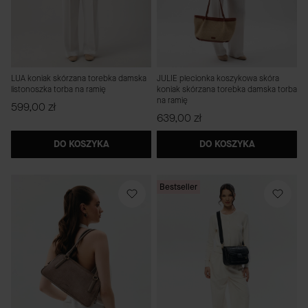
LUA koniak skórzana torebka damska
JULIE plecionka koszykowa skóra
listonoszka torba na ramię
koniak skórzana torebka damska torba
na ramię
Cena
599,00 zł
Cena
639,00 zł
DO KOSZYKA
DO KOSZYKA
Bestseller