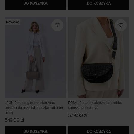
DO KOSZYKA
DO KOSZYKA
Nowość
LEONIE nude groszek skórzana
ROSALIE czarna skórzana torebka
torebka damska listonoszka torba na
damska półksiężyc
ramię
Cena
579,00 zł
Cena
549,00 zł
DO KOSZYKA
DO KOSZYKA