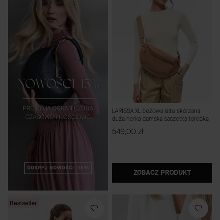
LARISSA XL beżowa latte skórzana
duża nerka damska saszetka torebka
Cena
549,00 zł
ZOBACZ PRODUKT
Bestseller