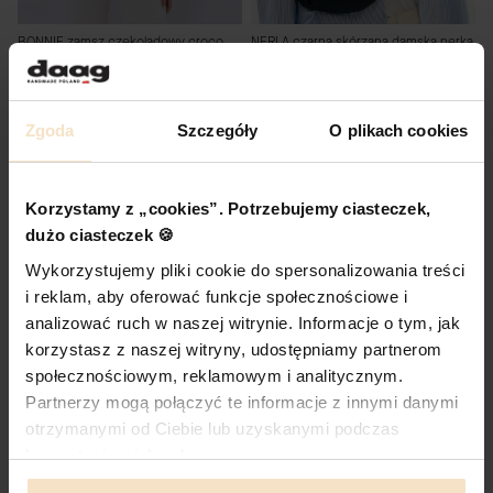
BONNIE zamsz czekoladowy croco
NERLA czarna skórzana damska nerka
duża skórzana torebka kuferek
saszetka torebka
Cena
Cena
629,00 zł
469,00 zł
DO KOSZYKA
ZOBACZ PRODUKT
Zgoda
Szczegóły
O plikach cookies
Nowość
Korzystamy z „cookies”. Potrzebujemy ciasteczek,
dużo ciasteczek 🍪
Wykorzystujemy pliki cookie do spersonalizowania treści
i reklam, aby oferować funkcje społecznościowe i
analizować ruch w naszej witrynie. Informacje o tym, jak
korzystasz z naszej witryny, udostępniamy partnerom
społecznościowym, reklamowym i analitycznym.
Partnerzy mogą połączyć te informacje z innymi danymi
otrzymanymi od Ciebie lub uzyskanymi podczas
korzystania z ich usług.