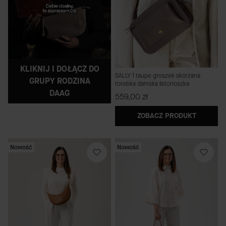
KLIKNIJ I DOŁĄCZ DO
SALLY 1 taupe groszek skórzana
GRUPY RODZINA
torebka damska listonoszka
DAAG
Cena
559,00 zł
ZOBACZ PRODUKT
Nowość
Nowość