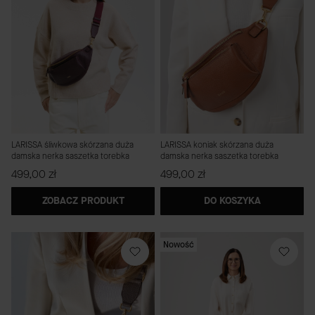
LARISSA śliwkowa skórzana duża
LARISSA koniak skórzana duża
damska nerka saszetka torebka
damska nerka saszetka torebka
Cena
Cena
499,00 zł
499,00 zł
ZOBACZ PRODUKT
DO KOSZYKA
Nowość