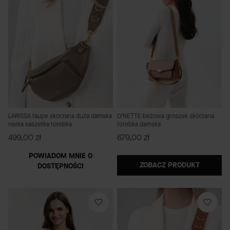
LARISSA taupe skórzana duża damska
LYNETTE beżowa groszek skórzana
nerka saszetka torebka
torebka damska
Cena
Cena
499,00 zł
679,00 zł
POWIADOM MNIE O
ZOBACZ PRODUKT
DOSTĘPNOŚCI