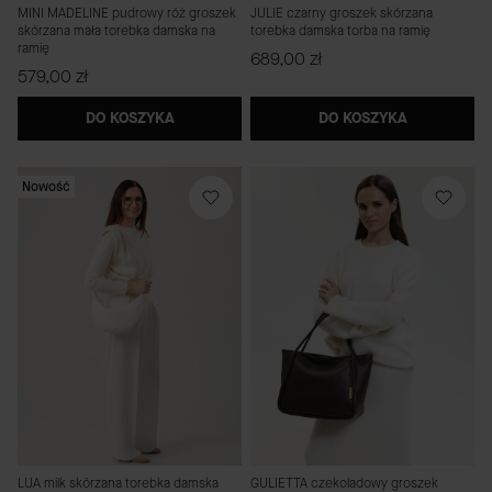
MINI MADELINE pudrowy róż groszek
JULIE czarny groszek skórzana
skórzana mała torebka damska na
torebka damska torba na ramię
ramię
Cena
689,00 zł
Cena
579,00 zł
DO KOSZYKA
DO KOSZYKA
Nowość
LUA milk skórzana torebka damska
GULIETTA czekoladowy groszek