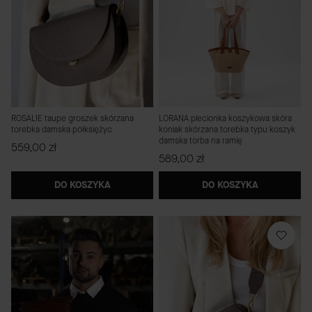
ROSALIE taupe groszek skórzana
LORANA plecionka koszykowa skóra
torebka damska półksiężyc
koniak skórzana torebka typu koszyk
damska torba na ramię
Cena
559,00 zł
Cena
589,00 zł
DO KOSZYKA
DO KOSZYKA