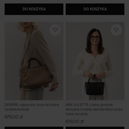
DO KOSZYKA
DO KOSZYKA
SIEMPRE cappucino duża skórzana
MINI GULIETTA czarny groszek
torebka kuferek
skórzana torebka damska listonoszka
torba na ramię
Cena
679,00 zł
Cena
619,00 zł