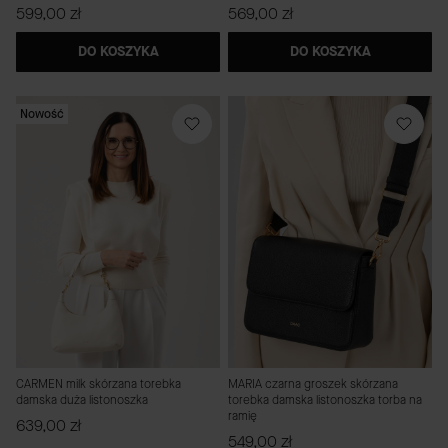
Cena
Cena
599,00 zł
569,00 zł
DO KOSZYKA
DO KOSZYKA
Nowość
CARMEN milk skórzana torebka
MARIA czarna groszek skórzana
damska duża listonoszka
torebka damska listonoszka torba na
ramię
Cena
639,00 zł
Cena
549,00 zł