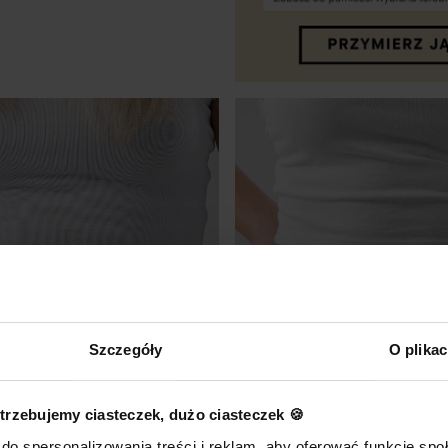
ZOBACZ PRODUKT
Szczegóły
O plika
trzebujemy ciasteczek, dużo ciasteczek 🍪
do spersonalizowania treści i reklam, aby oferować funkcje sp