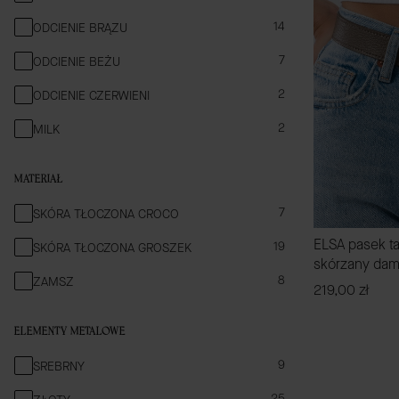
14
ODCIENIE BRĄZU
7
ODCIENIE BEŻU
2
ODCIENIE CZERWIENI
2
MILK
MATERIAŁ
MATERIAŁ
7
SKÓRA TŁOCZONA CROCO
ELSA pasek t
19
SKÓRA TŁOCZONA GROSZEK
skórzany dams
8
ZAMSZ
Cena
219,00 zł
ELEMENTY METALOWE
ELEMENTY METALOWE
9
SREBRNY
25