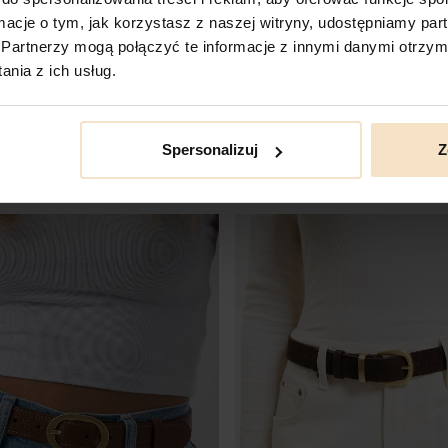
ormacje o tym, jak korzystasz z naszej witryny, udostępniamy p
Partnerzy mogą połączyć te informacje z innymi danymi otrzym
nia z ich usług.
aupe srebrne elementy groszek
ERIN czarny skórzany damski 
ki do spodni z klamrą
spodni z klamrą
Cena
219,00 zł
Spersonalizuj
Z
ZOBACZ PRODUKT
ZOBACZ PRODUK