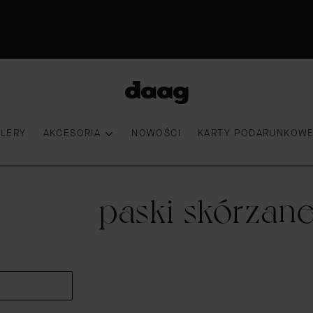
Odkryj nowości -15%
30 dni na zwrot
Przymierz torebkę
100 000 kobiet wybrało DAAG
LLERY
AKCESORIA
NOWOŚCI
KARTY PODARUNKOW
paski skórzan
uktów