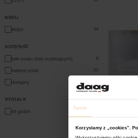
ZŁOTY
RODZAJ
RODZAJ
34
PASEK
DOSTĘPNOŚĆ
Dostępność
6
brak towaru (lista oczekujących)
20
ostatnie sztuki
33
dostępny
WYSYŁKA W
Zgoda
Wysyłka w
34
48 godzin
Korzystamy z „cookies”. Po
Wykorzystujemy pliki cookie 