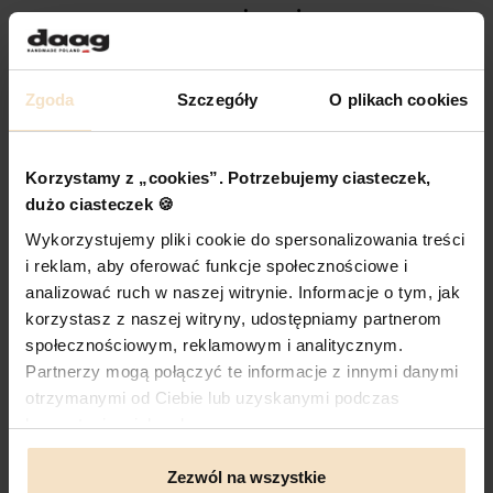
poznajmy się
POLSKIE RĘKODZIEŁO Z LUBLINA
Zgoda
Szczegóły
O plikach cookies
Produkty, które pokochały tysiące takich osób jak
Ty. Torebki szyte z pasją w rodzinnej firmie
działającej od 1993 roku w Lublinie.
Korzystamy z „cookies”. Potrzebujemy ciasteczek,
dużo ciasteczek 🍪
DOŁĄCZ DO RODZINY DAAG
Wykorzystujemy pliki cookie do spersonalizowania treści
i reklam, aby oferować funkcje społecznościowe i
analizować ruch w naszej witrynie. Informacje o tym, jak
korzystasz z naszej witryny, udostępniamy partnerom
społecznościowym, reklamowym i analitycznym.
już ponad 100 000 klientek zaufało
Partnerzy mogą połączyć te informacje z innymi danymi
daag
otrzymanymi od Ciebie lub uzyskanymi podczas
korzystania z ich usług.
SPRAWDŹ OPINIE
Zezwól na wszystkie