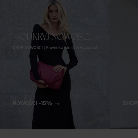
NOWOŚCI -15%
SHOP