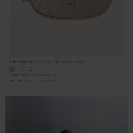
THEA taupe skórzane etui na klucze zero waste
Cena promocyjna
110,00 zł
Cena regularna:
129,00 zł
-15%
Najniższa cena:
129,00 zł
-15%