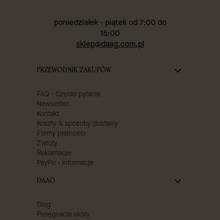
poniedziałek - piątek od 7:00 do
15:00
sklep@daag.com.pl
Linki w stopce
PRZEWODNIK ZAKUPÓW
FAQ - Częste pytania
Newsletter
Kontakt
Koszty & sposoby dostawy
Formy płatności
Zwroty
Reklamacje
PayPo - informacje
DAAG
Blog
Pielęgnacja skóry