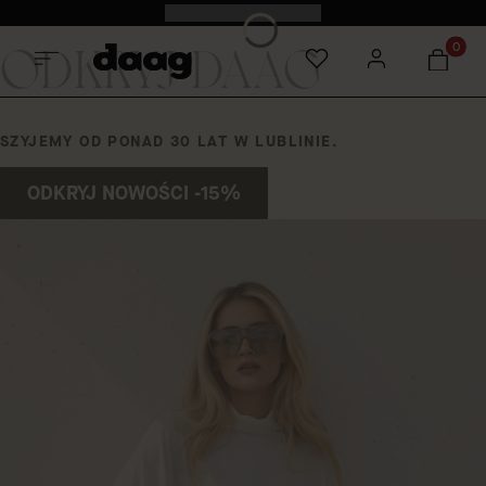
Odkryj nowości -15%
ODKRYJ DAAG
Produkt
SZYJEMY OD PONAD 30 LAT W LUBLINIE.
ODKRYJ NOWOŚCI -15%