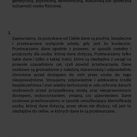
genetyczną, psychiczną, ekonomiczną, kulturową lub społeczną 
tożsamość osoby fizycznej.
Zapewniamy, że pozyskane od Ciebie dane są poufne, bezpieczne 
i przetwarzane wyłącznie wtedy, gdy jest to konieczne. 
Przetwarzamy dane zgodnie z prawem, w sposób rzetelny i 
przejrzysty dla osoby, której dane dotyczą. Przetwarzamy tylko 
takie dane i tylko o takiej treści, które są niezbędne z uwagi na 
prawnie uzasadniony cel, czyli powód przetwarzania. Dane 
osobowe są gromadzone z należytą starannością i odpowiednio 
chronione przed dostępem do nich przez osoby do tego 
nieupoważnione. Stosujemy odpowiednie i adekwatne środki 
bezpieczeństwa i stan wiedzy technicznej w celu ochrony danych 
osobowych przed przypadkową utratą oraz nieuprawnionym 
dostępem, wykorzystaniem, zmianą, czy ujawnieniem. Dane 
osobowe przechowujemy w sposób umożliwiający identyfikację 
osoby, której dane dotyczą, przez okres nie dłuższy, niż jest to 
niezbędne do celów, w których dane te są przetwarzane.