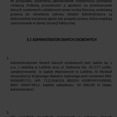
W przypadku zaistnienia jakichkolwiek rozbieżności pomiędzy 
niniejszą Polityką prywatności a zgodami na przetwarzanie 
danych osobowych udzielonymi przez osobą fizyczną, podstawą 
prawną do określenia zakresu działań Administratora są 
dobrowolnie wyrażone zgody lub przepisy prawa, które znajdują 
zastosowanie w danej sytuacji faktycznej.
§ 2 ADMINISTRATOR DANYCH OSOBOWYCH
Administratorem Twoich danych osobowych jest
: Ledrin Sp. z 
o.o. z siedzibą w Lublinie przy ul. Vetterów 6A, 20-277 Lublin, 
zarejestrowanej  w Sądzie Rejonowym w Lublinie, XI Wydział 
Gospodarczy Krajowego Rejestru Sądowego pod numerem KRS: 
0000085721, NIP: 7122306324, REGON: 43085999100000, 
BDO: 000073812, kapitał zakładowy: 50 000,00 zł (dalej: 
Administrator).