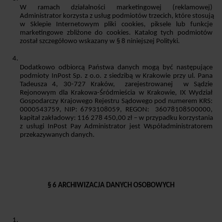
W ramach działalności marketingowej (reklamowej) 
Administrator korzysta z usług podmiotów trzecich, które stosują 
w Sklepie Internetowym pliki cookies, piksele lub funkcje 
marketingowe zbliżone do cookies. Katalog tych podmiotów 
został szczegółowo wskazany w § 8 niniejszej Polityki.
Dodatkowo odbiorcą Państwa danych mogą być następujące 
podmioty InPost Sp. z o.o. z siedzibą w Krakowie przy ul. Pana 
Tadeusza 4, 30-727 Kraków,  zarejestrowanej  w Sądzie 
Rejonowym dla Krakowa-Śródmieścia w Krakowie, IX Wydział 
Gospodarczy Krajowego Rejestru Sądowego pod numerem KRS: 
0000543759, NIP: 6793108059, REGON:  36078108500000, 
kapitał zakładowy: 116 278 450,00 zł – w przypadku korzystania 
z usługi InPost Pay Administrator jest Współadministratorem 
przekazywanych danych. 
§ 6 ARCHIWIZACJA DANYCH OSOBOWYCH