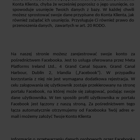
Konta Klienta, chyba że wcześniej poprosisz o jego usunięcie, co 
spowoduje usunięcie Twoich danych z bazy. W każdej chwili 
możesz sprostować swoje dane przypisane do Konta Klienta, jak 
również zażądać ich usunięcia. Przysługuje Ci również prawo do 
przenoszenia danych,  zawartych w art. 20 RODO. 
Na naszej stronie możesz zarejestrować swoje konto za 
pośrednictwem Facebooka. Jest to usługa oferowana przez Meta 
Platforms Ireland Ltd., 4 Grand Canal Square, Grand Canal 
Harbour, Dublin 2, Irlandia („Facebook“). W przypadku 
korzystania z niej nie jest wymagana dodatkowa rejestracja. W 
celu zalogowania się użytkownik zostaje przekierowany na stronę 
portalu Facebook, na której może się zalogować, podając swoje 
dane użytkownika. W ten sposób profil użytkownika w portalu 
Facebook jest łączony z naszą stroną. Za pośrednictwem tego 
łącza automatycznie otrzymujemy od Facebooka Twój adres e-
mail i możemy założyć Twoje Konto Klienta
Informację o przetwarzaniu danych osobowych przez Facebooka 