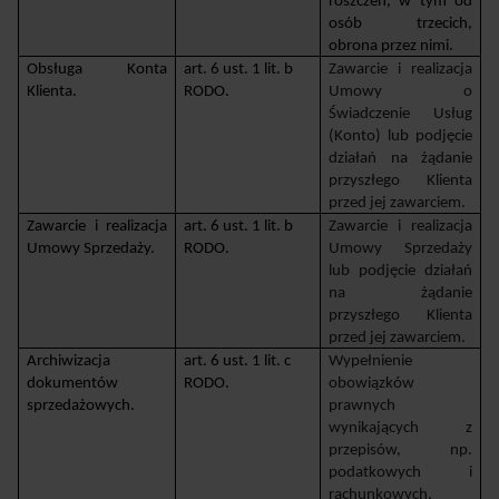
roszczeń, w tym od 
osób trzecich, 
obrona przez nimi.
Obsługa Konta 
art. 6 ust. 1 lit. b 
Zawarcie i realizacja 
Klienta.
RODO.
Umowy o 
Świadczenie Usług 
(Konto) lub podjęcie 
działań na żądanie 
przyszłego Klienta 
przed jej zawarciem.
Zawarcie i realizacja 
art. 6 ust. 1 lit. b 
Zawarcie i realizacja 
Umowy Sprzedaży.
RODO.
Umowy Sprzedaży 
lub podjęcie działań 
na żądanie 
przyszłego Klienta 
przed jej zawarciem.
Archiwizacja 
art. 6 ust. 1 lit. c 
Wypełnienie 
dokumentów 
RODO.
obowiązków 
sprzedażowych.
prawnych 
wynikających z 
przepisów, np. 
podatkowych i 
rachunkowych, 