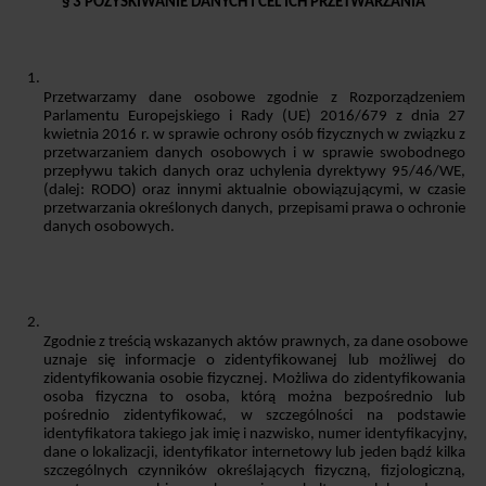
§ 3 POZYSKIWANIE DANYCH I CEL ICH PRZETWARZANIA
Przetwarzamy dane osobowe zgodnie z Rozporządzeniem 
Parlamentu Europejskiego i Rady (UE) 2016/679 z dnia 27 
kwietnia 2016 r. w sprawie ochrony osób fizycznych w związku z 
przetwarzaniem danych osobowych i w sprawie swobodnego 
przepływu takich danych oraz uchylenia dyrektywy 95/46/WE, 
(dalej: RODO) oraz innymi aktualnie obowiązującymi, w czasie 
przetwarzania określonych danych, przepisami prawa o ochronie 
danych osobowych.
Zgodnie z treścią wskazanych aktów prawnych, za dane osobowe 
uznaje się informacje o zidentyfikowanej lub możliwej do 
zidentyfikowania osobie fizycznej. Możliwa do zidentyfikowania 
osoba fizyczna to osoba, którą można bezpośrednio lub 
pośrednio zidentyfikować, w szczególności na podstawie 
identyfikatora takiego jak imię i nazwisko, numer identyfikacyjny, 
dane o lokalizacji, identyfikator internetowy lub jeden bądź kilka 
szczególnych czynników określających fizyczną, fizjologiczną, 