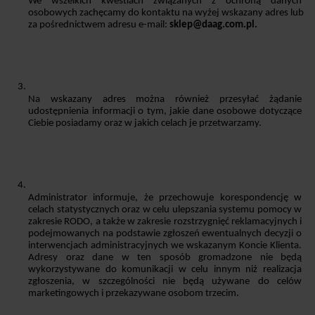
We wszelkich kwestiach związanych z ochroną danych 
osobowych zachęcamy do kontaktu na wyżej wskazany adres lub 
za pośrednictwem adresu e-mail: 
sklep@daag.com.pl.
Na wskazany adres można również przesyłać żądanie 
udostępnienia informacji o tym, jakie dane osobowe dotyczące 
Ciebie posiadamy oraz w jakich celach je przetwarzamy. 
Administrator informuje, że przechowuje korespondencję w 
celach statystycznych oraz w celu ulepszania systemu pomocy w 
zakresie RODO, a także w zakresie rozstrzygnięć reklamacyjnych i 
podejmowanych na podstawie zgłoszeń ewentualnych decyzji o 
interwencjach administracyjnych we wskazanym Koncie Klienta. 
Adresy oraz dane w ten sposób gromadzone nie będą 
wykorzystywane do komunikacji w celu innym niż realizacja 
zgłoszenia, w szczególności nie będą używane do celów 
marketingowych i przekazywane osobom trzecim.