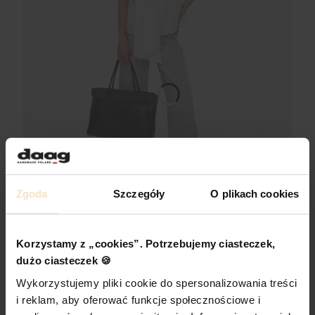
Zgoda
Szczegóły
O plikach cookies
ANYA czarna torba biznesowa damska torba na laptopa
Korzystamy z „cookies”. Potrzebujemy ciasteczek,
Cena promocyjna
620,00 zł
dużo ciasteczek 🍪
Cena regularna:
729,00 zł
Wykorzystujemy pliki cookie do spersonalizowania treści
Najniższa cena:
729,00 zł
i reklam, aby oferować funkcje społecznościowe i