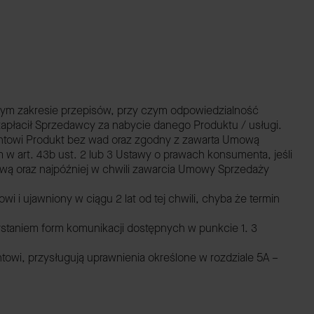
 tym zakresie przepisów, przy czym odpowiedzialność
zapłacił Sprzedawcy za nabycie danego Produktu / usługi.
ntowi Produkt bez wad oraz zgodny z zawarta Umową
 art. 43b ust. 2 lub 3 Ustawy o prawach konsumenta, jeśli
ą oraz najpóźniej w chwili zawarcia Umowy Sprzedaży
i ujawniony w ciągu 2 lat od tej chwili, chyba że termin
ystaniem form komunikacji dostępnych w punkcie 1. 3
wi, przysługują uprawnienia określone w rozdziale 5A –