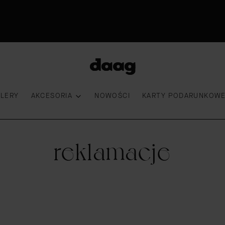
Premiera nowości|18:00|Sprawdź
30 dni na zwrot
Przymierz torebkę
100 000 kobiet wybrało DAAG
LLERY
AKCESORIA
NOWOŚCI
KARTY PODARUNKOW
reklamacje