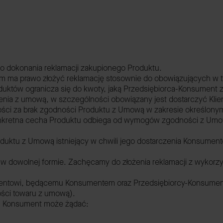
do dokonania reklamacji zakupionego Produktu.
ntem ma prawo złożyć reklamację stosownie do obowiązujących w
duktów ogranicza się do kwoty, jaką Przedsiębiorca-Konsument 
ia z umową, w szczególności obowiązany jest dostarczyć Klie
ci za brak zgodności Produktu z Umową w zakresie określonym w
nkretna cecha Produktu odbiega od wymogów zgodności z Umow
tu z Umową istniejący w chwili jego dostarczenia Konsumentowi 
 w dowolnej formie. Zachęcamy do złożenia reklamacji z wykorz
ientowi, będącemu Konsumentem oraz Przedsiębiorcy-Konsumento
ości towaru z umową).
ą, Konsument może żądać: