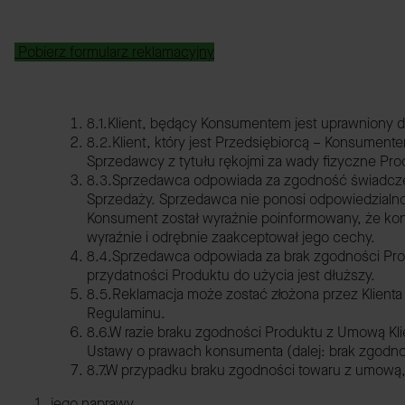
Pobierz formularz reklamacyjny
8.1.Klient, będący Konsumentem jest uprawniony 
8.2.Klient, który jest Przedsiębiorcą – Konsume
Sprzedawcy z tytułu rękojmi za wady fizyczne Pro
8.3.Sprzedawca odpowiada za zgodność świadczen
Sprzedaży. Sprzedawca nie ponosi odpowiedzialnoś
Konsument został wyraźnie poinformowany, że ko
wyraźnie i odrębnie zaakceptował jego cechy.
8.4.Sprzedawca odpowiada za brak zgodności Produk
przydatności Produktu do użycia jest dłuższy.
8.5.Reklamacja może zostać złożona przez Klienta
Regulaminu.
8.6.W razie braku zgodności Produktu z Umową Kl
Ustawy o prawach konsumenta (dalej: brak zgodn
8.7.W przypadku braku zgodności towaru z umow
jego naprawy