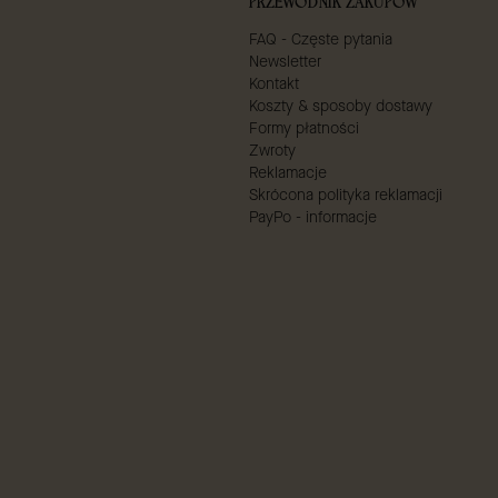
Linki w stopce
PRZEWODNIK ZAKUPÓW
FAQ - Częste pytania
Newsletter
Kontakt
Koszty & sposoby dostawy
Formy płatności
Zwroty
Reklamacje
Skrócona polityka reklamacji
PayPo - informacje