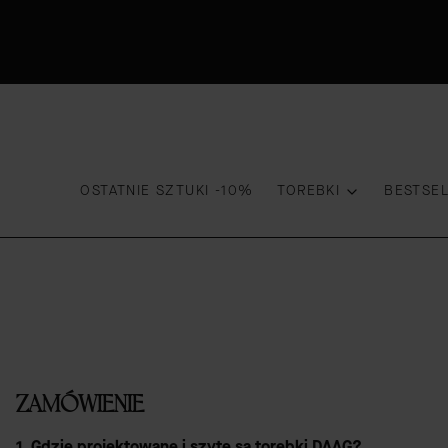
OSTATNIE SZTUKI -10%
TOREBKI
BESTSE
ZAMÓWIENIE
1. Gdzie projektowane i szyte są torebki DAAG?