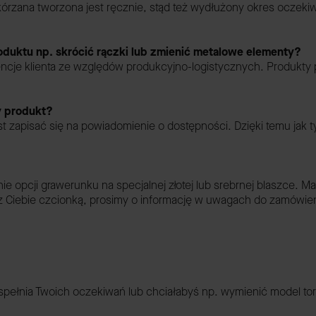
órzana tworzona jest ręcznie, stąd też wydłużony okres oczekiwa
duktu np. skrócić rączki lub zmienić metalowe elementy?
encje klienta ze względów produkcyjno-logistycznych. Produkt
y produkt?
t zapisać się na powiadomienie o dostępności. Dzięki temu jak 
 opcji grawerunku na specjalnej złotej lub srebrnej blaszce. M
 Ciebie czcionką, prosimy o informację w uwagach do zamówien
spełnia Twoich oczekiwań lub chciałabyś np. wymienić model tore