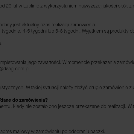
29 lat w Lublinie z wykorzystaniem najwyższej jakości skór, z 
any jest aktualny czas realizacji zamówienia.
 tygodnie, 4-5 tygodni lub 5-6 tygodni. Wyjątkiem są produkty 
u.
letowania jego zawartości. W momencie przekazania zamówieni
ep@daag.com.pl.
stycznych. W takiej sytuacji należy złożyć drugie zamówienie z
/dane do zamówienia?
, kiedy nie zostało ono jeszcze przekazane do realizacji. W ty
adres mailowy w zamówieniu po odebraniu paczki.