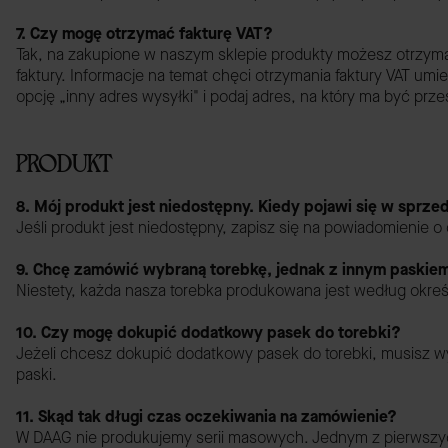
7. Czy mogę otrzymać fakturę VAT?
Tak, na zakupione w naszym sklepie produkty możesz otrzymać 
faktury. Informacje na temat chęci otrzymania faktury VAT umi
opcję „inny adres wysyłki" i podaj adres, na który ma być prz
PRODUKT
8. Mój produkt jest niedostępny. Kiedy pojawi się w sprz
Jeśli produkt jest niedostępny, zapisz się na powiadomienie
9. Chcę zamówić wybraną torebkę, jednak z innym paskie
Niestety, każda nasza torebka produkowana jest według okreś
10. Czy mogę dokupić dodatkowy pasek do torebki?
Jeżeli chcesz dokupić dodatkowy pasek do torebki, musisz w
paski.
11. Skąd tak długi czas oczekiwania na zamówienie?
W DAAG nie produkujemy serii masowych. Jednym z pierwszych