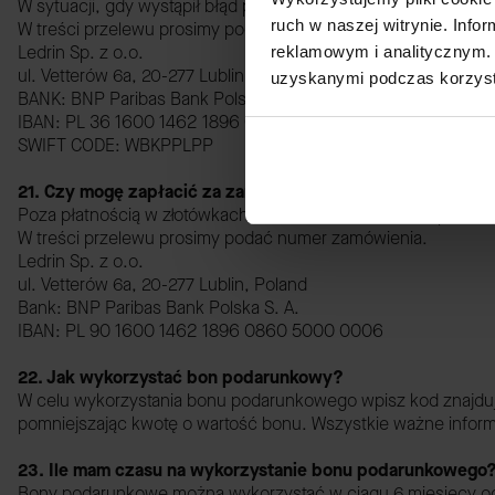
W sytuacji, gdy wystąpił błąd płatności, można opłacić zamó
ruch w naszej witrynie. Inf
W treści przelewu prosimy podać numer zamówienia.
Ledrin Sp. z o.o.
reklamowym i analitycznym. 
ul. Vetterów 6a, 20-277 Lublin
uzyskanymi podczas korzysta
BANK: BNP Paribas Bank Polska S. A.
IBAN: PL 36 1600 1462 1896 0860 5000 0008
SWIFT CODE: WBKPPLPP
21. Czy mogę zapłacić za zamówienie w innej walucie niż p
Poza płatnością w złotówkach możliwe jest dokonanie płatnoś
W treści przelewu prosimy podać numer zamówienia.
Ledrin Sp. z o.o.
ul. Vetterów 6a, 20-277 Lublin, Poland
Bank: BNP Paribas Bank Polska S. A.
IBAN: PL 90 1600 1462 1896 0860 5000 0006
22. Jak wykorzystać bon podarunkowy?
W celu wykorzystania bonu podarunkowego wpisz kod znajd
pomniejszając kwotę o wartość bonu. Wszystkie ważne infor
23. Ile mam czasu na wykorzystanie bonu podarunkowego
Bony podarunkowe można wykorzystać w ciągu 6 miesięcy od