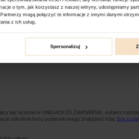
wienie za pomocą przelewu tradycyjnego. Poniżej znajdziesz wsz
ormacje o tym, jak korzystasz z naszej witryny, udostępniamy p
Partnerzy mogą połączyć te informacje z innymi danymi otrzym
nia z ich usług.
Spersonalizuj
Z
olski złoty?
ci w EURO. Poniżej znajdziesz dane do przelewu.
ujący się na bonie w UWAGACH DO ZAMÓWIENIA, wybierz metodę
macje odnośnie bonu podarunkowego znajdziesz tutaj:
Bon podar
?
 dnia zakupu.