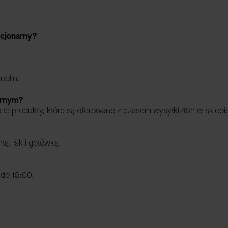
acjonarny?
ublin.
arnym?
te produkty, które są oferowane z czasem wysyłki 48h w sklepi
ą, jak i gotówką.
 do 15:00.