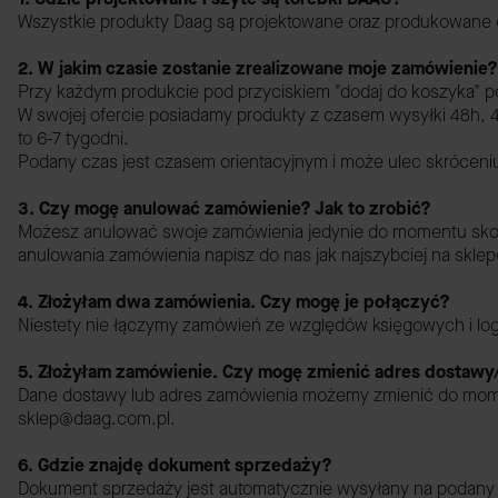
Wszystkie produkty Daag są projektowane oraz produkowane od 
2. W jakim czasie zostanie zrealizowane moje zamówienie?
Przy każdym produkcie pod przyciskiem "dodaj do koszyka" pod
W swojej ofercie posiadamy produkty z czasem wysyłki 48h, 4
to 6-7 tygodni.
Podany czas jest czasem orientacyjnym i może ulec skróceni
3. Czy mogę anulować zamówienie? Jak to zrobić?
Możesz anulować swoje zamówienia jedynie do momentu skomp
anulowania zamówienia napisz do nas jak najszybciej na skl
4. Złożyłam dwa zamówienia. Czy mogę je połączyć?
Niestety nie łączymy zamówień ze względów księgowych i logi
5. Złożyłam zamówienie. Czy mogę zmienić adres dostawy
Dane dostawy lub adres zamówienia możemy zmienić do momentu
sklep@daag.com.pl.
6. Gdzie znajdę dokument sprzedaży?
Dokument sprzedaży jest automatycznie wysyłany na podany 