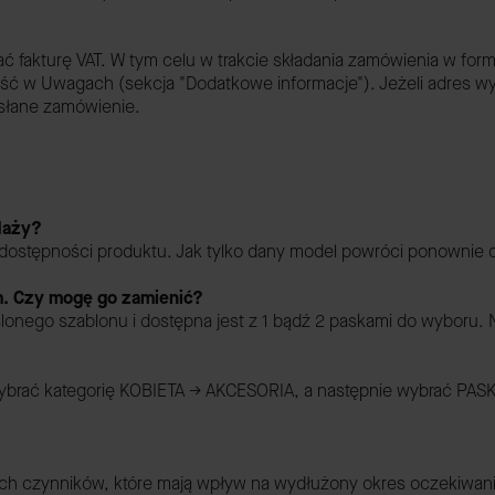
fakturę VAT. W tym celu w trakcie składania zamówienia w formu
eść w Uwagach (sekcja "Dodatkowe informacje"). Jeżeli adres wys
esłane zamówienie.
edaży?
 o dostępności produktu. Jak tylko dany model powróci ponownie
m. Czy mogę go zamienić?
lonego szablonu i dostępna jest z 1 bądź 2 paskami do wyboru.
ybrać kategorię KOBIETA -> AKCESORIA, a następnie wybrać PASK
 czynników, które mają wpływ na wydłużony okres oczekiwania 