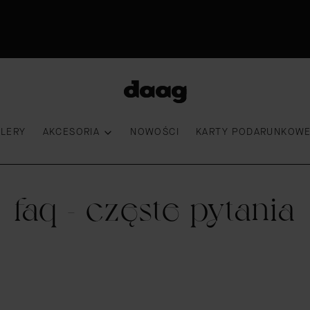
Premiera nowości|18:00|Sprawdź
30 dni na zwrot
Przymierz torebkę
100 000 kobiet wybrało DAAG
LLERY
AKCESORIA
NOWOŚCI
KARTY PODARUNKOW
faq - częste pytania