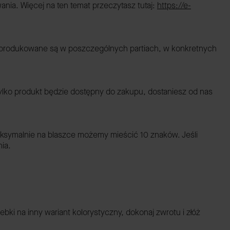
nia. Więcej na ten temat przeczytasz tutaj:
https://e-
y produkowane są w poszczególnych partiach, w konkretnych
tylko produkt będzie dostępny do zakupu, dostaniesz od nas
aksymalnie na blaszce możemy mieścić 10 znaków. Jeśli
ia.
bki na inny wariant kolorystyczny, dokonaj zwrotu i złóż