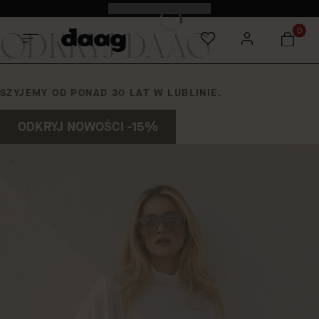
Odkryj nowości -15%
ODKRYJ DAAG
Produkt
SZYJEMY OD PONAD 30 LAT W LUBLINIE.
ODKRYJ NOWOŚCI -15%