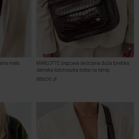
ana mała
MARLOTTE brązowa skórzana duża torebka
damska listonoszka torba na ramię
Cena
689,00 zł
DO KOSZYKA