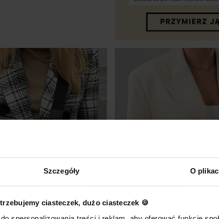
DO KOSZYKA
Szczegóły
O plika
trzebujemy ciasteczek, dużo ciasteczek 🍪
do spersonalizowania treści i reklam, aby oferować funkcje sp