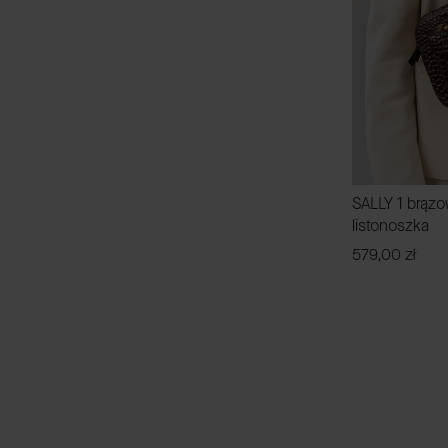
SALLY 1 brąz
listonoszka
Cena
579,00 zł