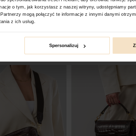
ormacje o tym, jak korzystasz z naszej witryny, udostępniamy p
Partnerzy mogą połączyć te informacje z innymi danymi otrzym
nia z ich usług.
a skórzana damska torebka
CHARLOTTE brązowa skórzana 
damska półksiężyc torba na ra
Cena
589,00 zł
Spersonalizuj
Z
DO KOSZYKA
DO KOSZYKA