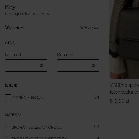
Koniec menu
Filtry
w kategorii: Torebki brązowe
Wybrane
Wyczyść
CENA
Cena od
Cena do
zł
zł
MARIA brązow
KOLOR
listonoszka to
KOLOR
24
ODCIENIE BRĄZU
Cena
549,00 zł
MATERIAŁ
MATERIAŁ
20
SKÓRA TŁOCZONA CROCO
4