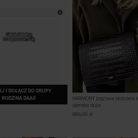
IJ I DOŁĄCZ DO GRUPY
RODZINA DAAG
HARMONY brązowa skórzana t
damska duża
Cena
689,00 zł
DO KOSZYKA