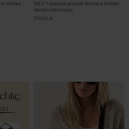
na torebka
SALLY 1 brązowa groszek skórzana torebka
damska listonoszka
Cena
559,00 zł
ZOBACZ PRODUKT