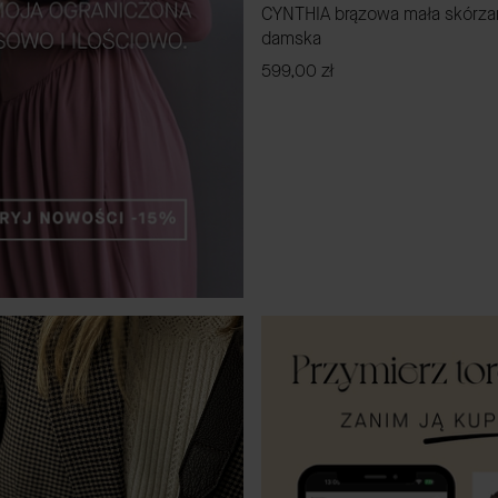
CYNTHIA brązowa mała skórza
damska
Cena
599,00 zł
DO KOSZYKA