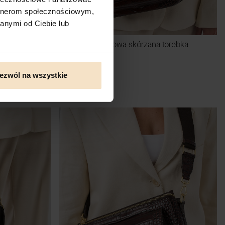
artnerom społecznościowym,
anymi od Ciebie lub
torebka
MADELINE brązowa skórzana torebka
mię
damska duża
Cena
699,00 zł
ezwól na wszystkie
DO KOSZYKA