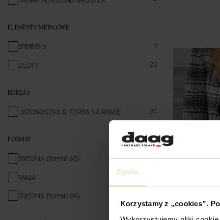
SKÓRA TŁOCZONA GROSZEK
ELEMENTY METALOWE
ELEMENTY METALOWE
1
SREBRNY
23
ZŁOTY
RODZAJ
RODZAJ
24
LISTONOSZKA & TORBA NA RAMIĘ
FORMAT
FORMAT
15
ŚREDNIA (format A5)
Zgoda
8
MAŁA
1
ŚREDNIA (format B6)
Korzystamy z „cookies”. Po
Wykorzystujemy pliki cookie 