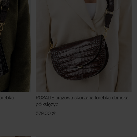
orebka
ROSALIE brązowa skórzana torebka damska
półksiężyc
Cena
579,00 zł
DO KOSZYKA