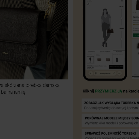
a skórzana torebka damska
rba na ramię