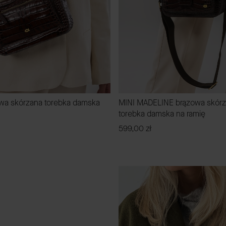
owa skórzana torebka damska
MINI MADELINE brązowa skórz
torebka damska na ramię
Cena
599,00 zł
DO KOSZYKA
DO KOSZYKA