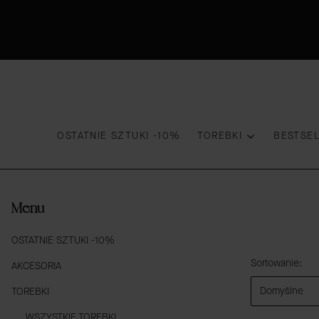
OSTATNIE SZTUKI -10%
TOREBKI
BESTSE
Menu
OSTATNIE SZTUKI -10%
Lista prod
Sortowanie:
AKCESORIA
Domyślne
TOREBKI
WSZYSTKIE TOREBKI