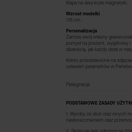
Klapa na dwa kryte magnetyki.
Wzrost modelki
176 cm.
Personalizacja
Zamów swój własny grawerunek, a
pomysł na prezent, wyjątkowy i
dbałością, jak każdy detal w na
Kolory przedstawione na zdjęci
ustawień parametrów w Państwa 
Pielęgnacja
PODSTAWOWE ZASADY UŻYTK
1. Wyroby ze skór oraz innych m
nasłonecznieniem oraz przemo
2. Skóra nie jest odporna na dz