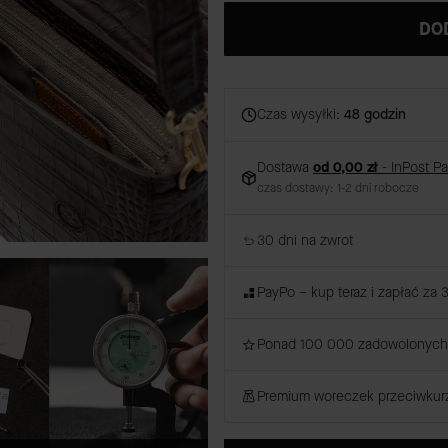
DO
Czas wysyłki:
48 godzin
Dostawa
od 0,00 zł
- InPost P
czas dostawy: 1-2 dni robocze
30 dni na zwrot
PayPo – kup teraz i zapłać za 
Ponad 100 000 zadowolonych 
Premium woreczek przeciwku