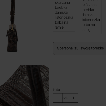
Spersonalizuj swoją torebkę
*
KOLOR OKUĆ
Wybierz
Ilość
szt.