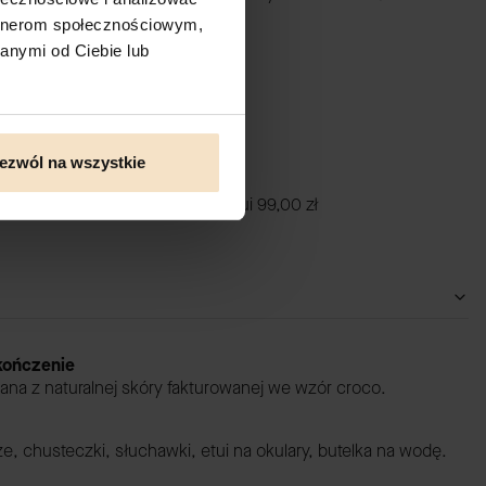
artnerom społecznościowym,
anymi od Ciebie lub
ezwól na wszystkie
tui daag zero waste skórzane etui
99,00 zł
ykończenie
ana z naturalnej skóry fakturowanej we wzór croco.
cze, chusteczki, słuchawki, etui na okulary, butelka na wodę.