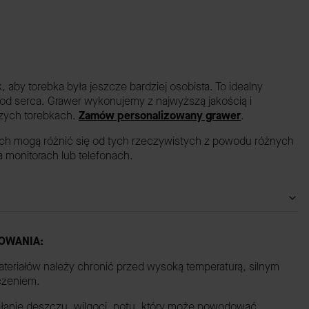
by torebka była jeszcze bardziej osobista. To idealny
 od serca. Grawer wykonujemy z najwyższą jakością i
szych torebkach.
Zamów personalizowany grawer
.
ach mogą różnić się od tych rzeczywistych z powodu różnych
monitorach lub telefonach.
OWANIA:
ateriałów należy chronić przed wysoką temperaturą, silnym
czeniem.
iałanie deszczu, wilgoci, potu, który może powodować