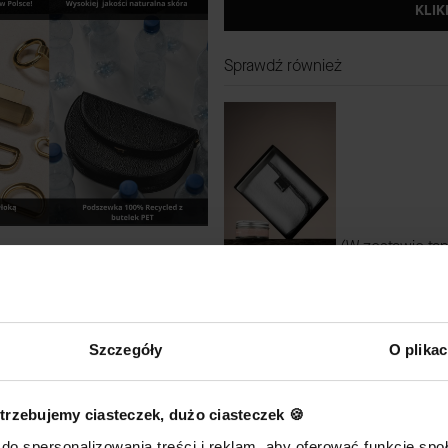
KLIK
Sprawdź również
(W zestawie tan
DODAJ DO KOSZYKA
Szczegóły
O plika
trzebujemy ciasteczek, dużo ciasteczek 🍪
CHARMS trocze
do spersonalizowania treści i reklam, aby oferować funkcje sp