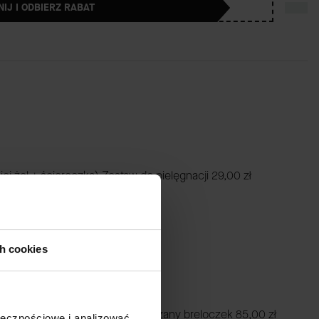
NIJ I ODBIERZ RABAT
iej żel + ściereczka) Zestaw do pielęgnacji
29,00 zł
ch cookies
k z łańcuszkiem czerwony skórzany breloczek
85,00 zł
ołecznościowe i analizować