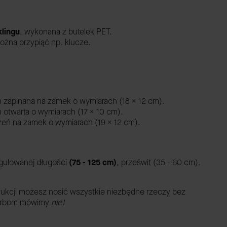
lingu
,
wykonana z butelek PET.
ożna przypiąć np. klucze.
ń zapinana na zamek o wymiarach (18 x 12 cm).
ń otwarta o wymiarach (17 x 10 cm).
szeń na zamek o wymiarach (19 x 12 cm).
egulowanej długości
(75 - 125 cm)
, prześwit (35 - 60 cm).
strukcji możesz nosić wszystkie niezbędne rzeczy bez
 torbom mówimy
nie!