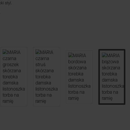
ki styl.
.