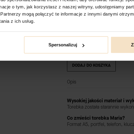
ormacje o tym, jak korzystasz z naszej witryny, udostępniamy p
DODAJ DO KOSZYKA
Partnerzy mogą połączyć te informacje z innymi danymi otrzym
nia z ich usług.
Spersonalizuj
Z
ARIA brązowe e
DODAJ DO KOSZYKA
Opis
Wysokiej jakości materiał i w
Torebka została starannie wykon
Co zmieści torebka Maria?
Format A5, portfel, telefon, klu