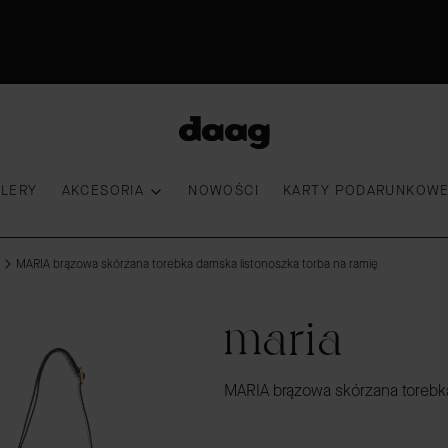
Odkryj nowości -15%
30 dni na zwrot
Przymierz torebkę
100 000 kobiet wybrało DAAG
LLERY
AKCESORIA
NOWOŚCI
KARTY PODARUNKOW
MARIA brązowa skórzana torebka damska listonoszka torba na ramię
maria
MARIA brązowa skórzana torebka