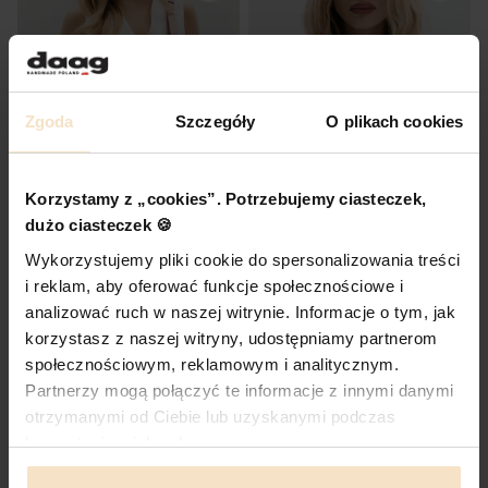
Zgoda
Szczegóły
O plikach cookies
Korzystamy z „cookies”. Potrzebujemy ciasteczek,
dużo ciasteczek 🍪
Wykorzystujemy pliki cookie do spersonalizowania treści
MINI MARLOTTE jasny róż skórzana
torebka damska listonoszka torba na
i reklam, aby oferować funkcje społecznościowe i
ramię
NERLA pudrowy róż skórzana damska
analizować ruch w naszej witrynie. Informacje o tym, jak
nerka saszetka torebka
Cena
619,00 zł
korzystasz z naszej witryny, udostępniamy partnerom
Cena promocyjna
422,10 zł
społecznościowym, reklamowym i analitycznym.
Cena regularna:
469,00 zł
-10%
Partnerzy mogą połączyć te informacje z innymi danymi
Najniższa cena:
469,00 zł
-10%
otrzymanymi od Ciebie lub uzyskanymi podczas
ZOBACZ PRODUKT
ZOBACZ PRODUKT
korzystania z ich usług.