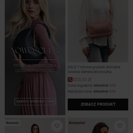
SALLY 1 różowa groszek skórzana
torebka damska listonoszka
Cena promocyjna
503,10 zł
Cena regularna:
559,00 zł
-10%
Najniższa cena:
559,00 zł
-10%
ZOBACZ PRODUKT
Nowość
Bestseller