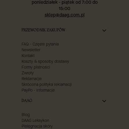
poniedziałek - piątek od 7:00 do
15:00
sklep@daag.com.pl
Linki w stopce
PRZEWODNIK ZAKUPÓW
FAQ - Częste pytania
Newsletter
Kontakt
Koszty & sposoby dostawy
Formy płatności
Zwroty
Reklamacje
Skrócona polityka reklamacji
PayPo - informacje
DAAG
Blog
DAAG Leksykon
Pielęgnacja skóry