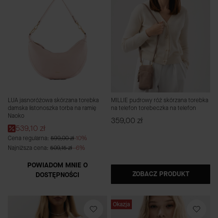
LUA jasnoróżowa skórzana torebka
MILLIE pudrowy róż skórzana torebka
damska listonoszka torba na ramię
na telefon torebeczka na telefon
Naoko
Cena
359,00 zł
Cena promocyjna
539,10 zł
Cena regularna:
599,00 zł
-10%
Najniższa cena:
509,15 zł
--6%
POWIADOM MNIE O
ZOBACZ PRODUKT
DOSTĘPNOŚCI
Okazja