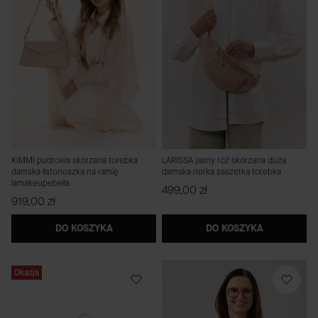
KIMMI pudrowa skórzana torebka
LARISSA jasny róż skórzana duża
damska listonoszka na ramię
damska nerka saszetka torebka
lamakeupebella
Cena
499,00 zł
Cena
919,00 zł
DO KOSZYKA
DO KOSZYKA
Okazja