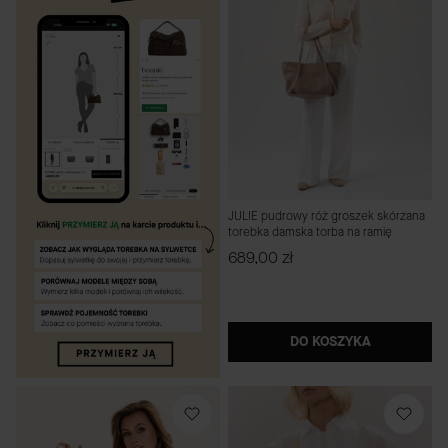
JULIE pudrowy róż groszek skórzana
torebka damska torba na ramię
Cena
689,00 zł
DO KOSZYKA