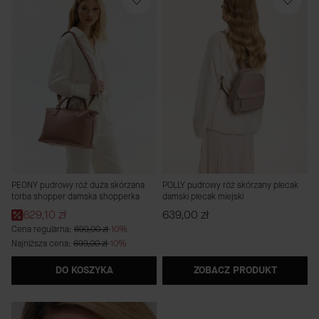
PEONY pudrowy róż duża skórzana
POLLY pudrowy róż skórzany plecak
torba shopper damska shopperka
damski plecak miejski
Cena promocyjna
Cena
629,10 zł
639,00 zł
Cena regularna:
699,00 zł
-10%
Najniższa cena:
699,00 zł
-10%
DO KOSZYKA
ZOBACZ PRODUKT