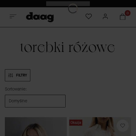
Odkryj nowości -15%
Produkt
torebki różowe
FILTRY
Lista produktów
Sortowanie:
Domyślne
Okazja