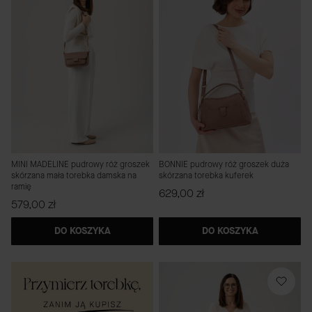
MINI MADELINE pudrowy róż groszek
BONNIE pudrowy róż groszek duża
skórzana mała torebka damska na
skórzana torebka kuferek
ramię
Cena
629,00 zł
Cena
579,00 zł
DO KOSZYKA
DO KOSZYKA