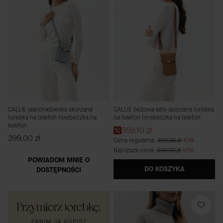
CALLIE jasnoniebieska skórzana
CALLIE beżowa latte skórzana torebka
torebka na telefon torebeczka na
na telefon torebeczka na telefon
telefon
Cena promocyjna
359,10 zł
Cena
399,00 zł
Cena regularna:
399,00 zł
-10%
Najniższa cena:
399,00 zł
-10%
POWIADOM MNIE O
DO KOSZYKA
DOSTĘPNOŚCI