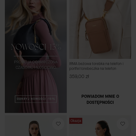
IRMA beżowa torebka na telefon i
portfel torebeczka na telefon
Cena
359,00 zł
POWIADOM MNIE O
DOSTĘPNOŚCI
Okazja