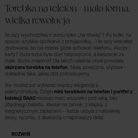
Torebka na telefon – mała forma,
wielka rewolucja
Ile razy wychodziłaś z domu tylko „na chwilę”? Po bułki, na
spacer, szybkie spotkanie z przyjaciółką… I ile razy wracałaś
zirytowana, bo nie miałaś gdzie schować telefonu, kluczy i
karty? Duża torba była zbyt nieporęczna, a kieszenie za
małe. Brzmi znajomo? Dla takich właśnie chwil powstała
skórzana torebka na telefon
. Mała, poręczna, stylowa –
dokładnie taka, jakiej dziś potrzebujemy.
Nie musisz już wybierać między elegancją a
praktycznością. Dzięki
mini torebkom na telefon i portfel z
kolekcji DAAG
możesz mieć wszystko pod ręką, bez
zbędnego balastu. Wersje na zamek, z klapką, z
magnetycznym zapięciem – każda uszyta z naturalnej
skóry, ręcznie, z dbałością o najmniejszy detal.
ROZWIŃ