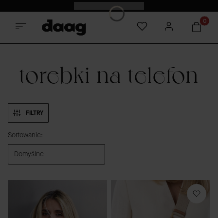
Odkryj nowości -15%
Produkt
torebki na telefon
FILTRY
Lista produktów
Sortowanie:
Domyślne