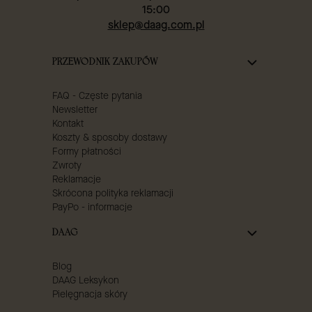
15:00
sklep@daag.com.pl
Linki w stopce
PRZEWODNIK ZAKUPÓW
FAQ - Częste pytania
Newsletter
Kontakt
Koszty & sposoby dostawy
Formy płatności
Zwroty
Reklamacje
Skrócona polityka reklamacji
PayPo - informacje
DAAG
Blog
DAAG Leksykon
Pielęgnacja skóry