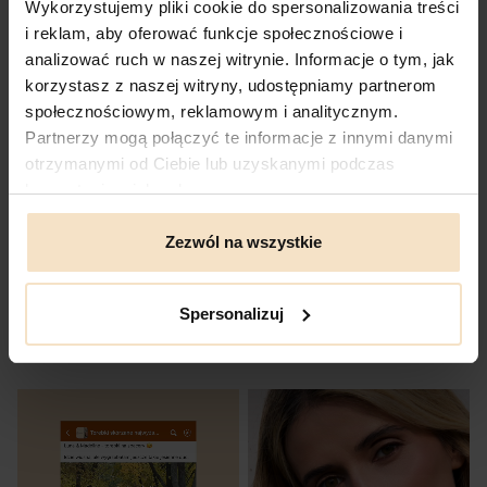
Wykorzystujemy pliki cookie do spersonalizowania treści
i reklam, aby oferować funkcje społecznościowe i
analizować ruch w naszej witrynie. Informacje o tym, jak
korzystasz z naszej witryny, udostępniamy partnerom
społecznościowym, reklamowym i analitycznym.
Partnerzy mogą połączyć te informacje z innymi danymi
otrzymanymi od Ciebie lub uzyskanymi podczas
korzystania z ich usług.
Zezwól na wszystkie
MILLIE pudrowy róż skórzana torebka
MILLIE taupe skórzana torebka na
na telefon torebeczka na telefon
telefon torebeczka na telefon
Cena
Cena
359,00 zł
359,00 zł
Spersonalizuj
ZOBACZ PRODUKT
ZOBACZ PRODUKT