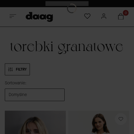
Odkryj nowości -15%
Produkt
torebki granatowe
FILTRY
Lista produktów
Sortowanie:
Domyślne