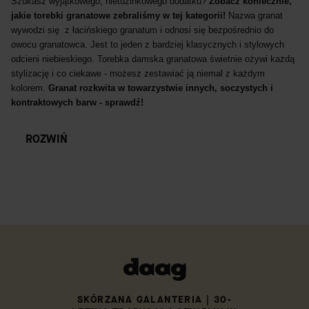
Szukasz wyjątkowego, nietuzinkowego dodatku?
Zobacz koniecznie,
jakie torebki granatowe zebraliśmy w tej kategorii!
Nazwa granat
wywodzi się z łacińskiego granatum i odnosi się bezpośrednio do
owocu granatowca. Jest to jeden z bardziej klasycznych i stylowych
odcieni niebieskiego. Torebka damska granatowa świetnie ożywi każdą
stylizację i co ciekawe - możesz zestawiać ją niemal z każdym
kolorem.
Granat rozkwita w towarzystwie innych, soczystych i
kontraktowych barw - sprawdź!
ROZWIŃ
SKÓRZANA GALANTERIA | 30-