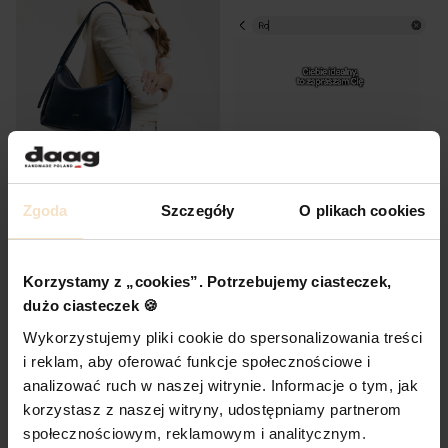
KLIKNIJ I DOŁĄCZ DO
Zgoda
Szczegóły
O plikach cookies
FLORENCE granatowa skórzana
GRUPY RODZINA
torebka damska listonoszka torba na
ramię
DAAG
Cena
659,00 zł
Korzystamy z „cookies”. Potrzebujemy ciasteczek,
DO KOSZYKA
dużo ciasteczek 🍪
Wykorzystujemy pliki cookie do spersonalizowania treści
i reklam, aby oferować funkcje społecznościowe i
analizować ruch w naszej witrynie. Informacje o tym, jak
korzystasz z naszej witryny, udostępniamy partnerom
społecznościowym, reklamowym i analitycznym.