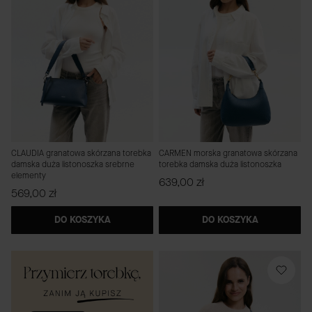
CLAUDIA granatowa skórzana torebka
CARMEN morska granatowa skórzana
damska duża listonoszka srebrne
torebka damska duża listonoszka
elementy
Cena
639,00 zł
Cena
569,00 zł
DO KOSZYKA
DO KOSZYKA