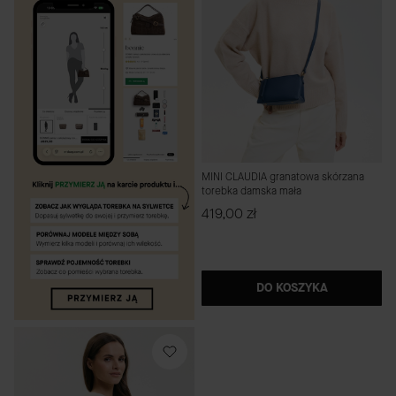
MINI CLAUDIA granatowa skórzana
torebka damska mała
Cena
419,00 zł
DO KOSZYKA