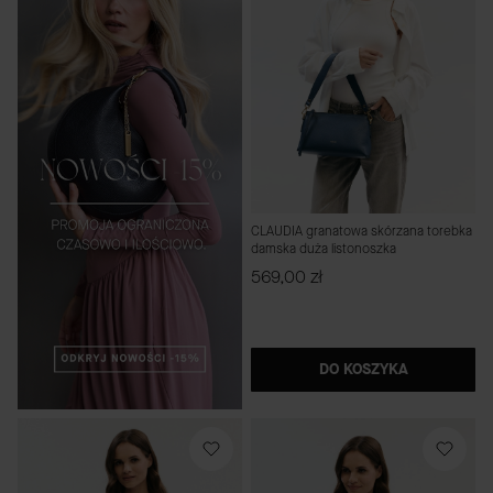
CLAUDIA granatowa skórzana torebka
damska duża listonoszka
Cena
569,00 zł
DO KOSZYKA