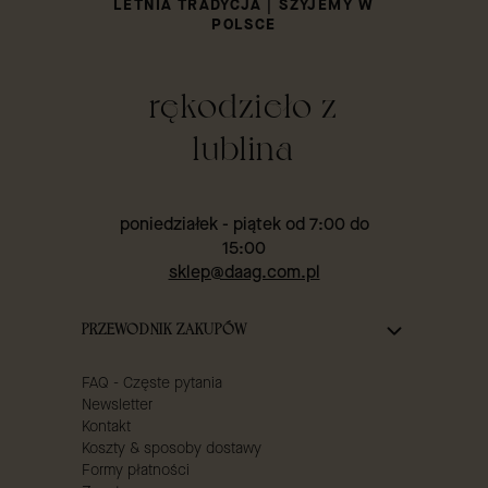
LETNIA TRADYCJA | SZYJEMY W
POLSCE
rękodzieło z
lublina
poniedziałek - piątek od 7:00 do
15:00
sklep@daag.com.pl
Linki w stopce
PRZEWODNIK ZAKUPÓW
FAQ - Częste pytania
Newsletter
Kontakt
Koszty & sposoby dostawy
Formy płatności