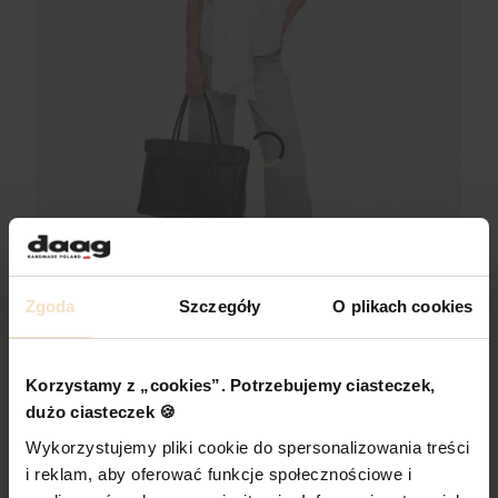
Zgoda
Szczegóły
O plikach cookies
ANYA czarna torba biznesowa damska torba na laptopa
Korzystamy z „cookies”. Potrzebujemy ciasteczek,
Cena promocyjna
620,00 zł
dużo ciasteczek 🍪
Cena regularna:
729,00 zł
Wykorzystujemy pliki cookie do spersonalizowania treści
Najniższa cena:
729,00 zł
i reklam, aby oferować funkcje społecznościowe i