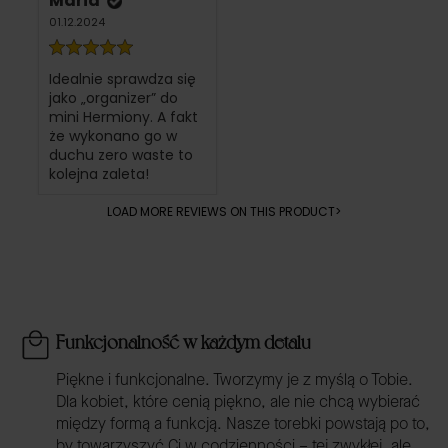
Maria
01.12.2024
Idealnie sprawdza się
jako „organizer” do
mini Hermiony. A fakt
że wykonano go w
duchu zero waste to
kolejna zaleta!
LOAD MORE REVIEWS ON THIS PRODUCT>
Funkcjonalność w każdym detalu
Piękne i funkcjonalne. Tworzymy je z myślą o Tobie.
Dla kobiet, które cenią piękno, ale nie chcą wybierać
między formą a funkcją. Nasze torebki powstają po to,
by towarzyszyć Ci w codzienności – tej zwykłej, ale