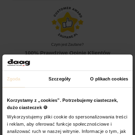
Czym jest Zaufane?
100% Prawdziwe Opinie Klientów
Wszystkie opinie klientów pochodzą od prawdziwych
klientów, którzy kupili u nas ten produkt.
Zgoda
Szczegóły
O plikach cookies
Możesz wybrać swój preferowany układ:
Siatka
Lista
Korzystamy z „cookies”. Potrzebujemy ciasteczek,
dużo ciasteczek 🍪
Wykorzystujemy pliki cookie do spersonalizowania treści
15 reviews
i reklam, aby oferować funkcje społecznościowe i
analizować ruch w naszej witrynie. Informacje o tym, jak