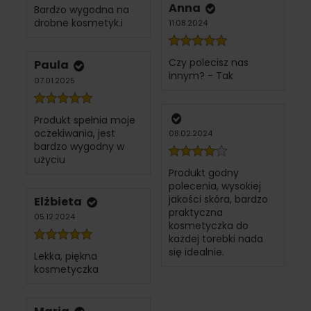
Anna
Bardzo wygodna na
drobne kosmetyk.i
11.08.2024
Czy polecisz nas
Paula
innym? - Tak
07.01.2025
Produkt spełnia moje
oczekiwania, jest
08.02.2024
bardzo wygodny w
użyciu
Produkt godny
polecenia, wysokiej
jakości skóra, bardzo
Elżbieta
praktyczna
05.12.2024
kosmetyczka do
każdej torebki nada
się idealnie.
Lekka, piękna
kosmetyczka