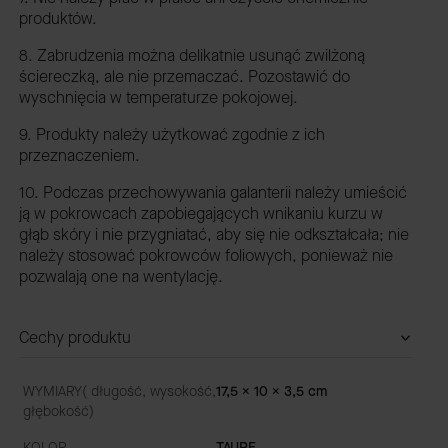
produktów.
8. Zabrudzenia można delikatnie usunąć zwilżoną
ściereczką, ale nie przemaczać. Pozostawić do
wyschnięcia w temperaturze pokojowej.
9. Produkty należy użytkować zgodnie z ich
przeznaczeniem.
10. Podczas przechowywania galanterii należy umieścić
ją w pokrowcach zapobiegających wnikaniu kurzu w
głąb skóry i nie przygniatać, aby się nie odkształcała; nie
należy stosować pokrowców foliowych, ponieważ nie
pozwalają one na wentylację.
Cechy produktu
WYMIARY( długość, wysokość,
17,5 x 10 x 3,5 cm
głębokość)
KOLOR
TAUPE