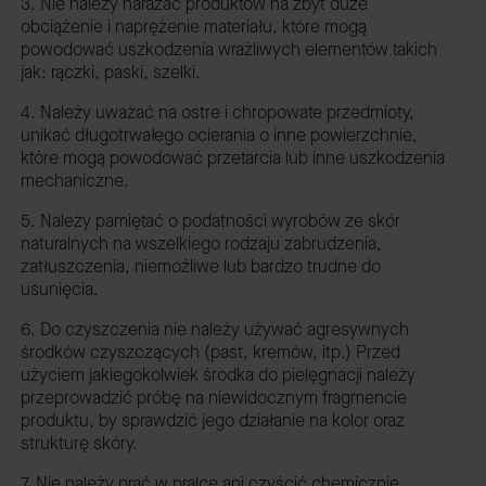
3. Nie należy narażać produktów na zbyt duże
obciążenie i naprężenie materiału, które mogą
powodować uszkodzenia wrażliwych elementów takich
jak: rączki, paski, szelki.
4. Należy uważać na ostre i chropowate przedmioty,
unikać długotrwałego ocierania o inne powierzchnie,
które mogą powodować przetarcia lub inne uszkodzenia
mechaniczne.
5. Należy pamiętać o podatności wyrobów ze skór
naturalnych na wszelkiego rodzaju zabrudzenia,
zatłuszczenia, niemożliwe lub bardzo trudne do
usunięcia.
6. Do czyszczenia nie należy używać agresywnych
środków czyszczących (past, kremów, itp.) Przed
użyciem jakiegokolwiek środka do pielęgnacji należy
przeprowadzić próbę na niewidocznym fragmencie
produktu, by sprawdzić jego działanie na kolor oraz
strukturę skóry.
7. Nie należy prać w pralce ani czyścić chemicznie