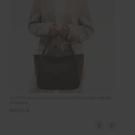
GULIETTA zamsz czekoladowa skórzana torba shopper damska
shopperka
Cena
699,00 zł