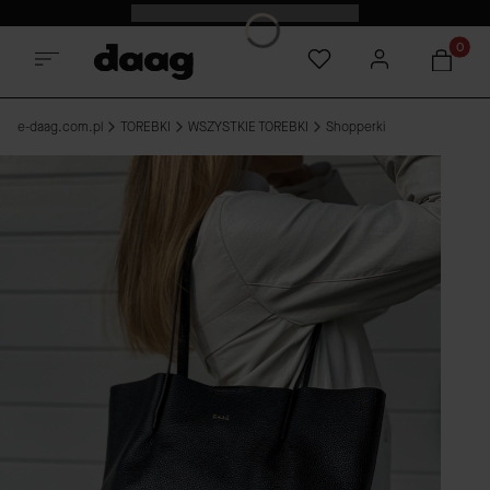
Premiera nowości|18:00|Sprawdź
Produkt
e-daag.com.pl
TOREBKI
WSZYSTKIE TOREBKI
Shopperki