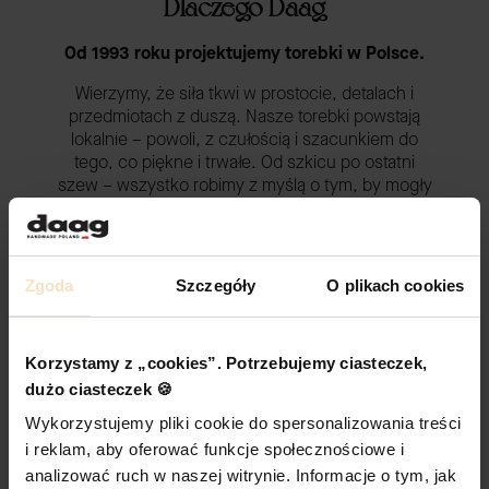
Dlaczego Daag
Od 1993 roku projektujemy torebki w Polsce.
Wierzymy, że siła tkwi w prostocie, detalach i
przedmiotach z duszą. Nasze torebki powstają
lokalnie – powoli, z czułością i szacunkiem do
tego, co piękne i trwałe. Od szkicu po ostatni
szew – wszystko robimy z myślą o tym, by mogły
być blisko Ciebie.
Gdy sięgasz po kawę w biegu. Gdy spacerujesz z
dzieckiem, czując lekkość i naturalną elegancję.
Zgoda
Szczegóły
O plikach cookies
Gdy wieczorem zanurzasz się w rozmowie z
przyjaciółką, a Twoja torebka to cichy, niezawodny
towarzysz. Każda torebka to dla nas coś więcej niż
produkt – to zaproszenie do stworzenia własnej
Korzystamy z „cookies”. Potrzebujemy ciasteczek,
historii.
dużo ciasteczek 🍪
Wykorzystujemy pliki cookie do spersonalizowania treści
POZNAJ NAS LEPIEJ
i reklam, aby oferować funkcje społecznościowe i
analizować ruch w naszej witrynie. Informacje o tym, jak