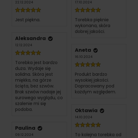
22.12.2024
17.10.2024
Jest piękna.
Torebka pięknie
wykonana, skóra
dobrej jakości.
Aleksandra
12.12.2024
Aneta
16.10.2024
Torebka jest bardzo
duża. Wydaje się
solidna. Skóra jest
Produkt bardzo
miękka, na górze
wysokiej jakości.
ścięta, bez szwów.
Dopracowany pod
Brak szwów nadaje jej
każdym względem.
surowego wyglądu, co
szalenie mi się
podoba.
Oktawia
14.10.2024
Paulina
To kolejna torebka od
09.12.2024