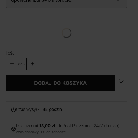
GRAWER
(+59,00 zł)
Opcjonalne
Ilość
szt.
DODAJ DO KOSZYKA
Czas wysyłki:
48 godzin
Dostawa
od 13,00 zł
- InPost Paczkomat 24/7 (Polska)
czas dostawy: 1-2 dni robocze