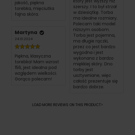
który jest wyższy niż
jakość, piękna
szerszy. I to był strzał
torebka, mięciutka
w dziesiątkę. Torba
fajna skóra.
ma idealne rozmiary.
Polecam taki model
niższym osobom.
Martyna
Torba jest pojemna,
24.10.2024
ma długie rączki,
przez co jest bardzo
wygodna i jest
Piękna, klasyczna
wykonana z bardzo
torebka! Mam wzrost
miękkiej skóry. Dno
156, jest idealna pod
torby jest
względem wielkości.
usztywniane, więc
Gorąco polecam!
całość prezentuje się
bardzo dobrze.
LOAD MORE REVIEWS ON THIS PRODUCT>