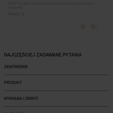
GULIETTA zamsz czekoladowa skórzana torba shopper damska
shopperka
Cena
699,00 zł
NAJCZĘŚCIEJ ZADAWANE PYTANIA
ZAMÓWIENIE
PRODUKT
WYMIANA I ZWROT