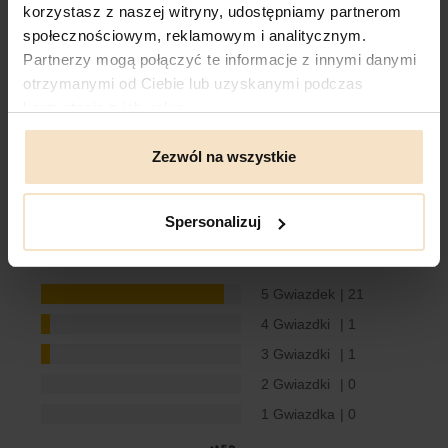
korzystasz z naszej witryny, udostępniamy partnerom
społecznościowym, reklamowym i analitycznym.
Recenzje
Partnerzy mogą połączyć te informacje z innymi danymi
otrzymanymi od Ciebie lub uzyskanymi podczas
korzystania z ich usług.
Recenzje produktów od naszych klientów
: e-
daag.com.pl
Zezwól na wszystkie
4.9
Spersonalizuj
23 Opinie Klientów
5 Gwiazdek
| 21
4 Gwiazdki
| 1
3 Gwiazdki
| 1
2 Gwiazdki
| 0
1 Gwiazdka
| 0