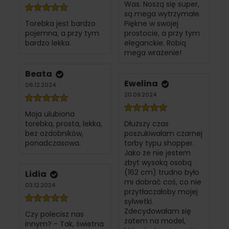
Was. Noszą się super,
są mega wytrzymałe.
Torebka jest bardzo
Piękne w swojej
pojemna, a przy tym
prostocie, a przy tym
bardzo lekka.
eleganckie. Robią
mega wrażenie!
Beata
Ewelina
06.12.2024
20.09.2024
Moja ulubiona
torebka, prosta, lekka,
Dłuższy czas
bez ozdobników,
poszukiwałam czarnej
ponadczasowa.
torby typu shopper.
Jako że nie jestem
zbyt wysoką osobą
(162 cm) trudno było
Lidia
mi dobrać coś, co nie
03.12.2024
przytłaczałoby mojej
sylwetki.
Zdecydowałam się
Czy polecisz nas
zatem na model,
innym? - Tak, świetna