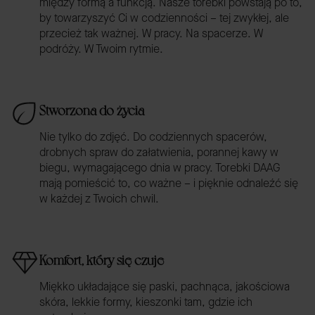
między formą a funkcją. Nasze torebki powstają po to,
by towarzyszyć Ci w codzienności – tej zwykłej, ale
przecież tak ważnej. W pracy. Na spacerze. W
podróży. W Twoim rytmie.
Stworzona do życia
Nie tylko do zdjęć. Do codziennych spacerów,
drobnych spraw do załatwienia, porannej kawy w
biegu, wymagającego dnia w pracy. Torebki DAAG
mają pomieścić to, co ważne – i pięknie odnaleźć się
w każdej z Twoich chwil.
Komfort, który się czuje
Miękko układające się paski, pachnąca, jakościowa
skóra, lekkie formy, kieszonki tam, gdzie ich