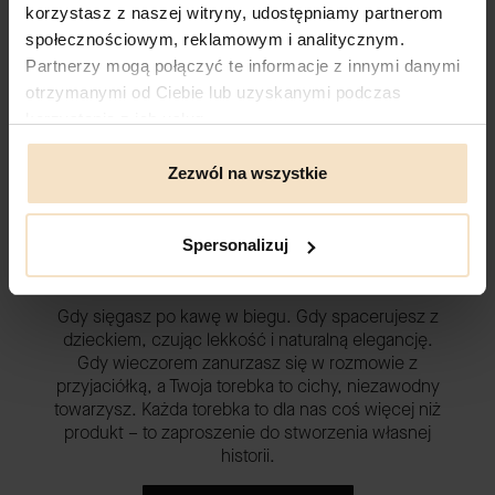
korzystasz z naszej witryny, udostępniamy partnerom
społecznościowym, reklamowym i analitycznym.
Dlaczego Daag
Partnerzy mogą połączyć te informacje z innymi danymi
otrzymanymi od Ciebie lub uzyskanymi podczas
Od 1993 roku projektujemy torebki w Polsce.
korzystania z ich usług.
Wierzymy, że siła tkwi w prostocie, detalach i
Zezwól na wszystkie
przedmiotach z duszą. Nasze torebki powstają
lokalnie – powoli, z czułością i szacunkiem do
tego, co piękne i trwałe. Od szkicu po ostatni
Spersonalizuj
szew – wszystko robimy z myślą o tym, by mogły
być blisko Ciebie.
Gdy sięgasz po kawę w biegu. Gdy spacerujesz z
dzieckiem, czując lekkość i naturalną elegancję.
Gdy wieczorem zanurzasz się w rozmowie z
przyjaciółką, a Twoja torebka to cichy, niezawodny
towarzysz. Każda torebka to dla nas coś więcej niż
produkt – to zaproszenie do stworzenia własnej
historii.