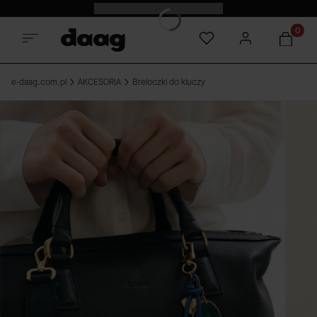
Darmowa dostawa od 550 zł
Produkt
e-daag.com.pl
AKCESORIA
Breloczki do kluczy