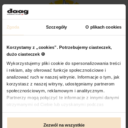
Czym jest Zaufane?
Zgoda
Szczegóły
O plikach cookies
100% Prawdziwe Opinie Klientów
Wszystkie opinie klientów pochodzą od prawdziwych
Korzystamy z „cookies”. Potrzebujemy ciasteczek,
klientów, którzy kupili u nas ten produkt.
dużo ciasteczek 🍪
Wykorzystujemy pliki cookie do spersonalizowania treści
Możesz wybrać swój preferowany układ:
i reklam, aby oferować funkcje społecznościowe i
analizować ruch w naszej witrynie. Informacje o tym, jak
Siatka
Lista
korzystasz z naszej witryny, udostępniamy partnerom
społecznościowym, reklamowym i analitycznym.
Partnerzy mogą połączyć te informacje z innymi danymi
2 reviews
otrzymanymi od Ciebie lub uzyskanymi podczas
korzystania z ich usług.
Agnieszka
Anna
19.07.2026
26.03.2026
Zezwól na wszystkie