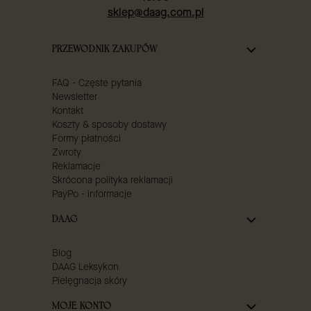
sklep@daag.com.pl
Linki w stopce
PRZEWODNIK ZAKUPÓW
FAQ - Częste pytania
Newsletter
Kontakt
Koszty & sposoby dostawy
Formy płatności
Zwroty
Reklamacje
Skrócona polityka reklamacji
PayPo - informacje
DAAG
Blog
DAAG Leksykon
Pielęgnacja skóry
MOJE KONTO