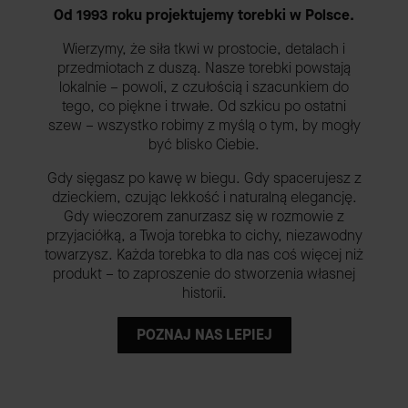
Od 1993 roku projektujemy torebki w Polsce.
Wierzymy, że siła tkwi w prostocie, detalach i
przedmiotach z duszą. Nasze torebki powstają
lokalnie – powoli, z czułością i szacunkiem do
tego, co piękne i trwałe. Od szkicu po ostatni
szew – wszystko robimy z myślą o tym, by mogły
być blisko Ciebie.
Gdy sięgasz po kawę w biegu. Gdy spacerujesz z
dzieckiem, czując lekkość i naturalną elegancję.
Gdy wieczorem zanurzasz się w rozmowie z
przyjaciółką, a Twoja torebka to cichy, niezawodny
towarzysz. Każda torebka to dla nas coś więcej niż
produkt – to zaproszenie do stworzenia własnej
historii.
POZNAJ NAS LEPIEJ