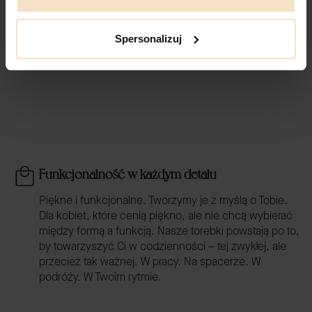
Przepiękne
Czy polecisz nas
wykończenie
innym? - Tak,
Spersonalizuj
wygląda pięknie
Funkcjonalność w każdym detalu
Piękne i funkcjonalne. Tworzymy je z myślą o Tobie.
Dla kobiet, które cenią piękno, ale nie chcą wybierać
między formą a funkcją. Nasze torebki powstają po to,
by towarzyszyć Ci w codzienności – tej zwykłej, ale
przecież tak ważnej. W pracy. Na spacerze. W
podróży. W Twoim rytmie.