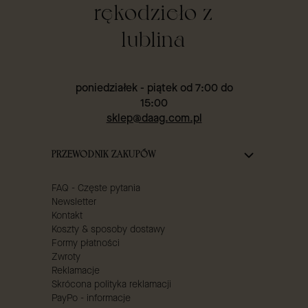
rękodzieło z
lublina
poniedziałek - piątek od 7:00 do
15:00
sklep@daag.com.pl
Linki w stopce
PRZEWODNIK ZAKUPÓW
FAQ - Częste pytania
Newsletter
Kontakt
Koszty & sposoby dostawy
Formy płatności
Zwroty
Reklamacje
Skrócona polityka reklamacji
PayPo - informacje