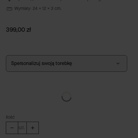
Wymiary: 24 x 12 x 3 cm.
Cena
399,00 zł
Spersonalizuj swoją torebkę
*
Wybierz długość paska
Wybierz
Ilość
szt.