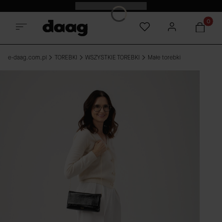
Odkryj nowości -15%
Produkt
e-daag.com.pl
TOREBKI
WSZYSTKIE TOREBKI
Małe torebki