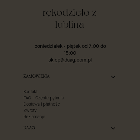
rękodzieło z
lublina
poniedziałek - piątek od 7:00 do
15:00
sklep@daag.com.pl
Linki w stopce
ZAMÓWIENIA
Kontakt
FAQ - Częste pytania
Dostawa i płatność
Zwroty
Reklamacje
DAAG