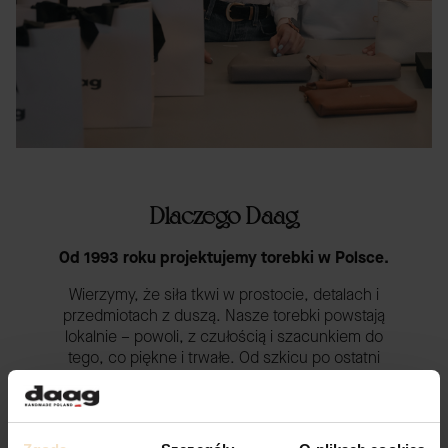
Dlaczego Daag
Od 1993 roku projektujemy torebki w Polsce.
Wierzymy, że siła tkwi w prostocie, detalach i
przedmiotach z duszą. Nasze torebki powstają
lokalnie – powoli, z czułością i szacunkiem do
tego, co piękne i trwałe. Od szkicu po ostatni
szew – wszystko robimy z myślą o tym, by mogły
być blisko Ciebie.
Gdy sięgasz po kawę w biegu. Gdy spacerujesz z