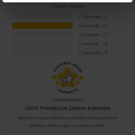
1 Opinie Klientów
5 Gwiazdek
| 0
4 Gwiazdki
| 1
3 Gwiazdki
| 0
2 Gwiazdki
| 0
1 Gwiazdka
| 0
Czym jest Zaufane?
100% Prawdziwe Opinie Klientów
Wszystkie opinie klientów pochodzą od prawdziwych
klientów, którzy kupili u nas ten produkt.