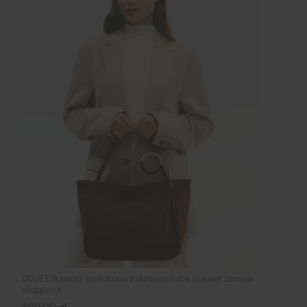
GULIETTA zamsz czekoladowa skórzana torba shopper damska
shopperka
Cena