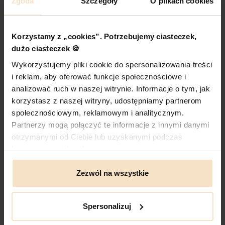
Zgoda
Szczegóły
O plikach cookies
dzieckiem, czując lekkość i naturalną elegancję.
Gdy wieczorem zanurzasz się w rozmowie z
przyjaciółką, a Twoja torebka to cichy, niezawodny
towarzysz. Każda torebka to dla nas coś więcej niż
Korzystamy z „cookies”. Potrzebujemy ciasteczek,
produkt – to zaproszenie do stworzenia własnej
dużo ciasteczek 🍪
historii.
Wykorzystujemy pliki cookie do spersonalizowania treści
i reklam, aby oferować funkcje społecznościowe i
POZNAJ NAS LEPIEJ
analizować ruch w naszej witrynie. Informacje o tym, jak
korzystasz z naszej witryny, udostępniamy partnerom
społecznościowym, reklamowym i analitycznym.
Partnerzy mogą połączyć te informacje z innymi danymi
Recenzje
otrzymanymi od Ciebie lub uzyskanymi podczas
korzystania z ich usług.
Recenzje produktów od naszych klientów
: e-
daag.com.pl
Zezwól na wszystkie
4
Spersonalizuj