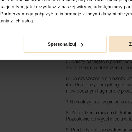
ormacje o tym, jak korzystasz z naszej witryny, udostępniamy p
2. Skóra nie jest odporna na dz
Partnerzy mogą połączyć te informacje z innymi danymi otrzym
odbarwienia na produkcie.
nia z ich usług.
3. Nie należy narażać produktów
powodować uszkodzenia wrażliwyc
4. Należy uważać na ostre i chr
Spersonalizuj
Z
powierzchnie, które mogą powo
5. Należy pamiętać o podatnośc
zabrudzenia, zatłuszczenia, nie
6. Do czyszczenia nie należy 
itp.) Przed użyciem jakiegokolw
niewidocznym fragmencie produkt
7. Nie należy prać w pralce ani
8. Zabrudzenia można delikatni
Pozostawić do wyschnięcia w t
9. Produkty należy użytkować z