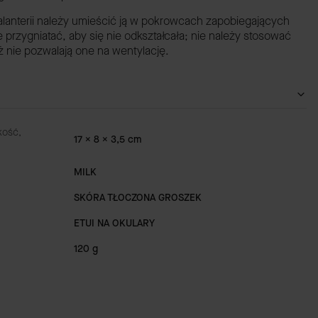
anterii należy umieścić ją w pokrowcach zapobiegających
e przygniatać, aby się nie odkształcała; nie należy stosować
nie pozwalają one na wentylację.
kość,
17 x 8 x 3,5 cm
MILK
SKÓRA TŁOCZONA GROSZEK
ETUI NA OKULARY
120 g