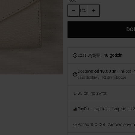
Ilość
szt.
DO
Czas wysyłki:
48 godzin
Dostawa
od 13,00 zł
- InPost 
czas dostawy: 1-2 dni robocze
30 dni na zwrot
PayPo – kup teraz i zapłać za 
Ponad 100 000 zadowolonych 