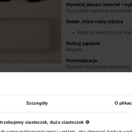
Wysokiej jakości materiał i w
Etui zostało starannie wykonane
Detale, które robią różnicę
Wnętrze wykończone tkani
Rodzaj zapięcia
Magnes.
Personalizacja
Produkt nie posiada możliwości
Pielęgnacja
Szczegóły
O plika
PODSTAWOWE ZASADY UŻYTK
trzebujemy ciasteczek, dużo ciasteczek 🍪
1. Wyroby ze skór oraz innych m
nasłonecznieniem oraz przemo
do spersonalizowania treści i reklam, aby oferować funkcje sp