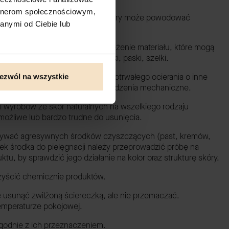
artnerom społecznościowym,
iałanie deszczu, wilgoci, potu, który może powodować
anymi od Ciebie lub
 na zbyt duże obciążenie i naprężenie materiału, które mogą
h elementów takich jak: rączki, paski, szelki.
opowate przedmioty, unikać długotrwałego ocierania o inne
ezwól na wszystkie
dować przetarcia lub inne uszkodzenia mechaniczne.
i wyrobów ze skór naturalnych na wszelkiego rodzaju
możliwe lub bardzo trudne do usunięcia.
używać agresywnych środków czyszczących (past, kremów,
iek środka do pielęgnacji należy przeprowadzić próbę na
u, by sprawdzić jego działanie na kolor oraz strukturę skóry.
 czyścić chemicznie produktów.
e usunąć zwilżoną ściereczką, ale nie przemaczać.
emperaturze pokojowej.
godnie z ich przeznaczeniem.