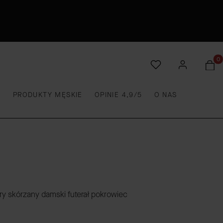
Produ
E
PRODUKTY MĘSKIE
OPINIE 4,9/5
O NAS
ary skórzany damski futerał pokrowiec