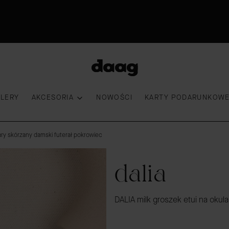
Premiera nowości|18:00|Sprawdź
30 dni na zwrot
Przymierz torebkę
100 000 kobiet wybrało DAAG
LLERY
AKCESORIA
NOWOŚCI
KARTY PODARUNKOW
ary skórzany damski futerał pokrowiec
dalia
DALIA milk groszek etui na okul