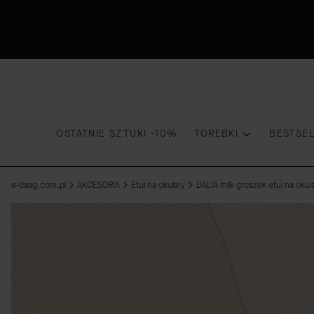
OSTATNIE SZTUKI -10%
TOREBKI
BESTSE
e-daag.com.pl
AKCESORIA
Etui na okulary
DALIA milk groszek etui na okul