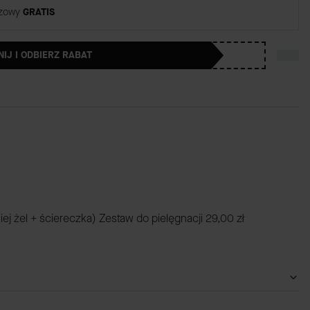
rzowy
GRATIS
NIJ I ODBIERZ RABAT
iej żel + ściereczka) Zestaw do pielęgnacji
29,00 zł