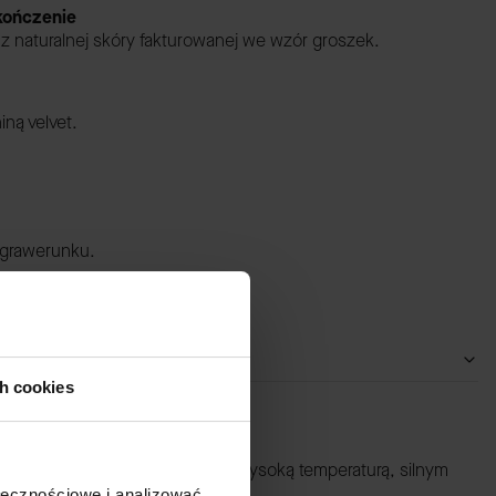
ykończenie
 z naturalnej skóry fakturowanej we wzór groszek.
ną velvet.
 grawerunku.
ch cookies
OWANIA:
ateriałów należy chronić przed wysoką temperaturą, silnym
czeniem.
ołecznościowe i analizować