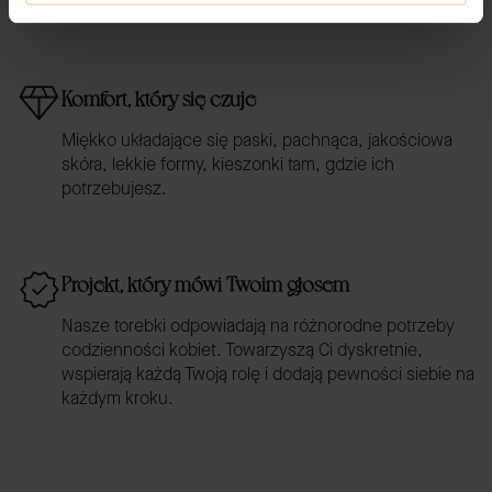
w każdej z Twoich chwil.
Komfort, który się czuje
Miękko układające się paski, pachnąca, jakościowa
skóra, lekkie formy, kieszonki tam, gdzie ich
potrzebujesz.
Projekt, który mówi Twoim głosem
Nasze torebki odpowiadają na różnorodne potrzeby
codzienności kobiet. Towarzyszą Ci dyskretnie,
wspierają każdą Twoją rolę i dodają pewności siebie na
każdym kroku.