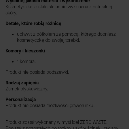
Wysokiej jakości materiał i wykończenie
Kosmetyczka została starannie wykonana z naturalnej
skóry.
Detale, które robią różnicę
uchwyt z półkolem za pomocą, którego dopniesz
kosmetyczkę do swojej torebki.
Komory i kieszonki
1 komora.
Produkt nie posiada podszewki.
Rodzaj zapięcia
Zamek błyskawiczny.
Personalizacja
Produkt nie posiada możliwości grawerunku.
Produkt został wykonany w myśl idei ZERO WASTE.
Powstał z pozostałych po rozkroju skóry ścinek , tak aby