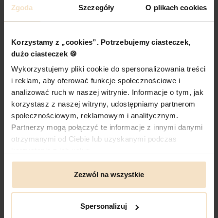
Zgoda
Szczegóły
O plikach cookies
Korzystamy z „cookies”. Potrzebujemy ciasteczek,
Funkcjonalność w każdym detalu
dużo ciasteczek 🍪
Piękne i funkcjonalne. Tworzymy je z myślą o Tobie.
Wykorzystujemy pliki cookie do spersonalizowania treści
Dla kobiet, które cenią piękno, ale nie chcą wybierać
i reklam, aby oferować funkcje społecznościowe i
między formą a funkcją. Nasze torebki powstają po to,
analizować ruch w naszej witrynie. Informacje o tym, jak
by towarzyszyć Ci w codzienności – tej zwykłej, ale
korzystasz z naszej witryny, udostępniamy partnerom
przecież tak ważnej. W pracy. Na spacerze. W
podróży. W Twoim rytmie.
społecznościowym, reklamowym i analitycznym.
Partnerzy mogą połączyć te informacje z innymi danymi
otrzymanymi od Ciebie lub uzyskanymi podczas
korzystania z ich usług.
Stworzona do życia
Zezwól na wszystkie
Nie tylko do zdjęć. Do codziennych spacerów,
drobnych spraw do załatwienia, porannej kawy w
biegu, wymagającego dnia w pracy. Torebki DAAG
Spersonalizuj
mają pomieścić to, co ważne – i pięknie odnaleźć się