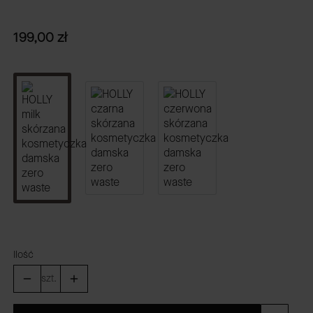
Cena
199,00 zł
Ilość
szt.