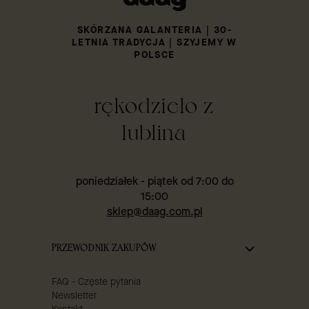
SKÓRZANA GALANTERIA | 30-
LETNIA TRADYCJA | SZYJEMY W
POLSCE
rękodzieło z
lublina
poniedziałek - piątek od 7:00 do
15:00
sklep@daag.com.pl
Linki w stopce
PRZEWODNIK ZAKUPÓW
FAQ - Częste pytania
Newsletter