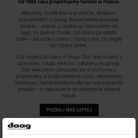
Od 1993 roku projektujemy torebki w Polsce.
Wierzymy, że siła tkwi w prostocie, detalach i
przedmiotach z duszą. Nasze torebki powstają
lokalnie – powoli, z czułością i szacunkiem do
tego, co piękne i trwałe. Od szkicu po ostatni
szew – wszystko robimy z myślą o tym, by mogły
być blisko Ciebie.
Gdy sięgasz po kawę w biegu. Gdy spacerujesz z
dzieckiem, czując lekkość i naturalną elegancję.
Gdy wieczorem zanurzasz się w rozmowie z
przyjaciółką, a Twoja torebka to cichy, niezawodny
towarzysz. Każda torebka to dla nas coś więcej niż
produkt – to zaproszenie do stworzenia własnej
historii.
POZNAJ NAS LEPIEJ