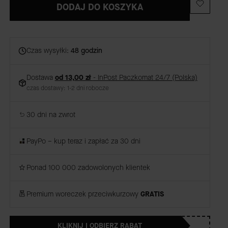
DODAJ DO KOSZYKA
Czas wysyłki:
48 godzin
Dostawa
od 13,00 zł
- InPost Paczkomat 24/7 (Polska)
czas dostawy: 1-2 dni robocze
30 dni na zwrot
PayPo – kup teraz i zapłać za 30 dni
Ponad 100 000 zadowolonych klientek
Premium woreczek przeciwkurzowy
GRATIS
KLIKNIJ I ODBIERZ RABAT