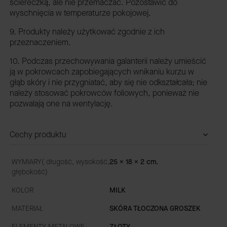
ściereczką, ale nie przemaczać. Pozostawić do
wyschnięcia w temperaturze pokojowej.
9. Produkty należy użytkować zgodnie z ich
przeznaczeniem.
10. Podczas przechowywania galanterii należy umieścić
ją w pokrowcach zapobiegających wnikaniu kurzu w
głąb skóry i nie przygniatać, aby się nie odkształcała; nie
należy stosować pokrowców foliowych, ponieważ nie
pozwalają one na wentylację.
Cechy produktu
WYMIARY( długość, wysokość,
25 x 18 x 2 cm.
głębokość)
KOLOR
MILK
MATERIAŁ
SKÓRA TŁOCZONA GROSZEK
ELEMENTY METALOWE
ZŁOTY