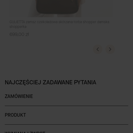
GULIETTA zamsz czekoladowa skórzana torba shopper damska
shopperka
Cena
699,00 zł
NAJCZĘŚCIEJ ZADAWANE PYTANIA
ZAMÓWIENIE
PRODUKT