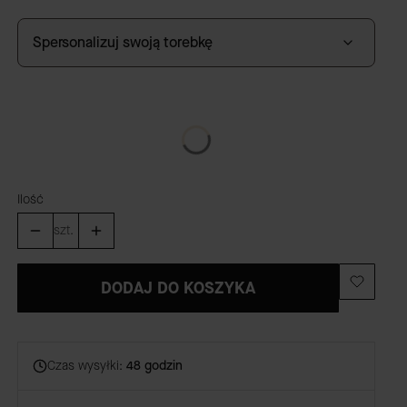
Spersonalizuj swoją torebkę
GRAWER
(+59,00 zł)
Opcjonalne
Ilość
szt.
DODAJ DO KOSZYKA
Czas wysyłki:
48 godzin