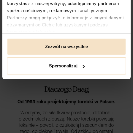
korzystasz z naszej witryny, udostępniamy partnerom
społecznościowym, reklamowym i analitycznym.
Partnerzy mogą połączyć te informacje z innymi danymi
otrzymanymi od Ciebie lub uzyskanymi podczas
korzystania z ich usług.
Zezwól na wszystkie
Spersonalizuj
Dlaczego Daag
Od 1993 roku projektujemy torebki w Polsce.
Wierzymy, że siła tkwi w prostocie, detalach i
przedmiotach z duszą. Nasze torebki powstają
lokalnie – powoli, z czułością i szacunkiem do
tego, co piękne i trwałe. Od szkicu po ostatni