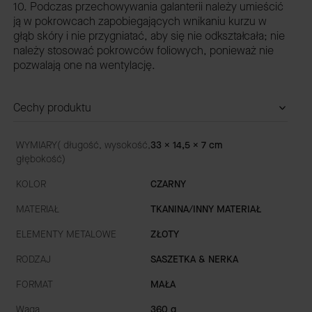
10. Podczas przechowywania galanterii należy umieścić
ją w pokrowcach zapobiegających wnikaniu kurzu w
głąb skóry i nie przygniatać, aby się nie odkształcała; nie
należy stosować pokrowców foliowych, ponieważ nie
pozwalają one na wentylację.
Cechy produktu
WYMIARY( długość, wysokość,
33 x 14,5 x 7 cm
głębokość)
KOLOR
CZARNY
MATERIAŁ
TKANINA/INNY MATERIAŁ
ELEMENTY METALOWE
ZŁOTY
RODZAJ
SASZETKA & NERKA
FORMAT
MAŁA
Waga
360 g