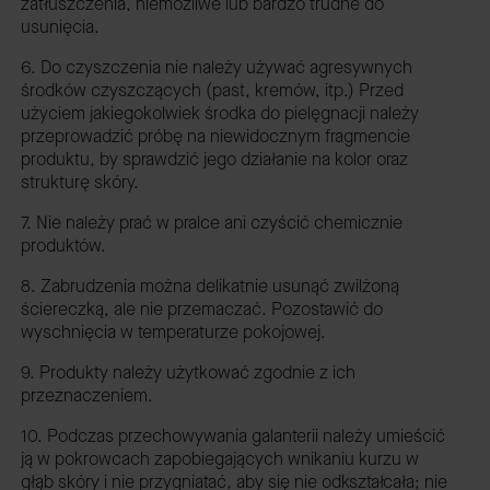
zatłuszczenia, niemożliwe lub bardzo trudne do
usunięcia.
6. Do czyszczenia nie należy używać agresywnych
środków czyszczących (past, kremów, itp.) Przed
użyciem jakiegokolwiek środka do pielęgnacji należy
przeprowadzić próbę na niewidocznym fragmencie
produktu, by sprawdzić jego działanie na kolor oraz
strukturę skóry.
7. Nie należy prać w pralce ani czyścić chemicznie
produktów.
8. Zabrudzenia można delikatnie usunąć zwilżoną
ściereczką, ale nie przemaczać. Pozostawić do
wyschnięcia w temperaturze pokojowej.
9. Produkty należy użytkować zgodnie z ich
przeznaczeniem.
10. Podczas przechowywania galanterii należy umieścić
ją w pokrowcach zapobiegających wnikaniu kurzu w
głąb skóry i nie przygniatać, aby się nie odkształcała; nie