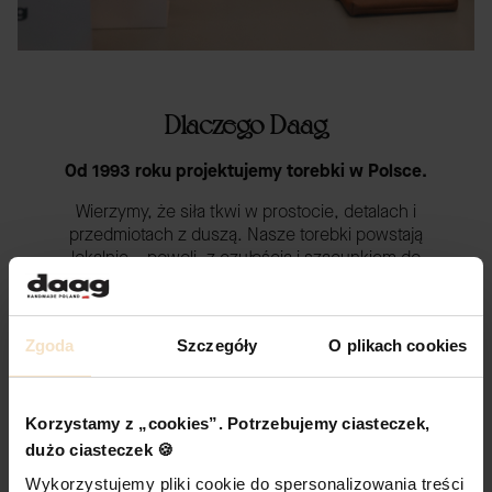
Dlaczego Daag
Od 1993 roku projektujemy torebki w Polsce.
Wierzymy, że siła tkwi w prostocie, detalach i
przedmiotach z duszą. Nasze torebki powstają
lokalnie – powoli, z czułością i szacunkiem do
tego, co piękne i trwałe. Od szkicu po ostatni
szew – wszystko robimy z myślą o tym, by mogły
być blisko Ciebie.
Zgoda
Szczegóły
O plikach cookies
Gdy sięgasz po kawę w biegu. Gdy spacerujesz z
dzieckiem, czując lekkość i naturalną elegancję.
Gdy wieczorem zanurzasz się w rozmowie z
Korzystamy z „cookies”. Potrzebujemy ciasteczek,
przyjaciółką, a Twoja torebka to cichy, niezawodny
dużo ciasteczek 🍪
towarzysz. Każda torebka to dla nas coś więcej niż
produkt – to zaproszenie do stworzenia własnej
Wykorzystujemy pliki cookie do spersonalizowania treści