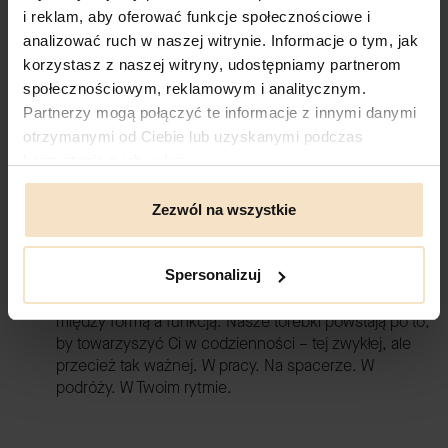
historii.
i reklam, aby oferować funkcje społecznościowe i
analizować ruch w naszej witrynie. Informacje o tym, jak
POZNAJ NAS LEPIEJ
korzystasz z naszej witryny, udostępniamy partnerom
społecznościowym, reklamowym i analitycznym.
Partnerzy mogą połączyć te informacje z innymi danymi
otrzymanymi od Ciebie lub uzyskanymi podczas
korzystania z ich usług.
Zezwól na wszystkie
Funkcjonalność w każdym detalu
Spersonalizuj
Piękne i funkcjonalne. Tworzymy je z myślą o Tobie.
Dla kobiet, które cenią piękno, ale nie chcą wybierać
między formą a funkcją. Nasze torebki powstają po to,
by towarzyszyć Ci w codzienności – tej zwykłej, ale
przecież tak ważnej. W pracy. Na spacerze. W
podróży. W Twoim rytmie.