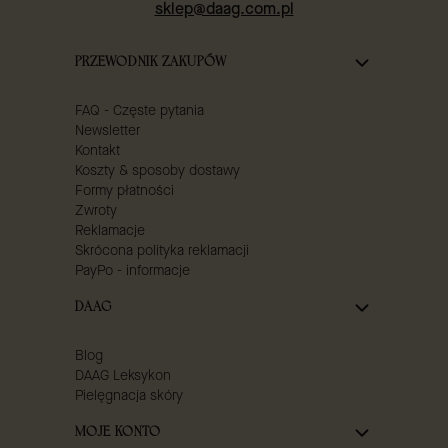
sklep@daag.com.pl
Linki w stopce
PRZEWODNIK ZAKUPÓW
FAQ - Częste pytania
Newsletter
Kontakt
Koszty & sposoby dostawy
Formy płatności
Zwroty
Reklamacje
Skrócona polityka reklamacji
PayPo - informacje
DAAG
Blog
DAAG Leksykon
Pielęgnacja skóry
MOJE KONTO