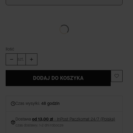
*
ROZMIAR
Wybierz
Ilość
szt.
DODAJ DO KOSZYKA
Czas wysyłki:
48 godzin
Dostawa
od 13,00 zł
- InPost Paczkomat 24/7 (Polska)
czas dostawy: 1-2 dni robocze