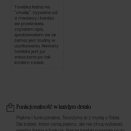
Torebka ładna na
''chwilę''. Uzywana od
4 miesiecy i bardzo
sie przebrawia,
czytalam opis,
spodziewalam sie ze
zamsz jest trudny w
uzytkowaniu. Niestety
torebka jest juz
zniszczona po tak
krotkim czasie.
Funkcjonalność w każdym detalu
Piękne i funkcjonalne. Tworzymy je z myślą o Tobie.
Dla kobiet, które cenią piękno, ale nie chcą wybierać
między formą a funkcją. Nasze torebki powstają po to,