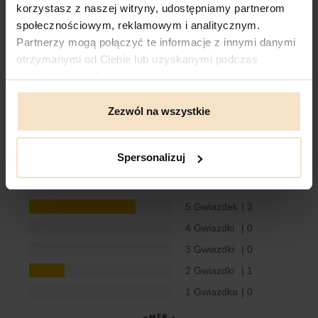
korzystasz z naszej witryny, udostępniamy partnerom
społecznościowym, reklamowym i analitycznym.
Recenzje
Partnerzy mogą połączyć te informacje z innymi danymi
otrzymanymi od Ciebie lub uzyskanymi podczas
Recenzje produktów od naszych klientów
: e-
korzystania z ich usług.
daag.com.pl
Zezwól na wszystkie
4.3
Spersonalizuj
4 Opinie Klientów
5 Gwiazdek
| 3
4 Gwiazdki
| 0
3 Gwiazdki
| 0
2 Gwiazdki
| 1
1 Gwiazdka
| 0