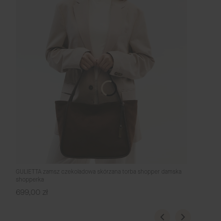
GULIETTA zamsz czekoladowa skórzana torba shopper damska
shopperka
Cena
699,00 zł