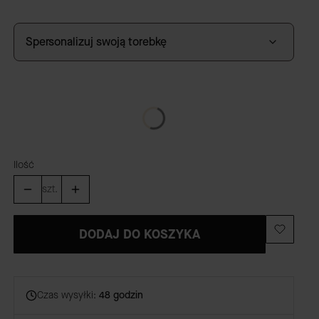
Spersonalizuj swoją torebkę
GRAWER
(+59,00 zł)
Opcjonalne
Ilość
szt.
DODAJ DO KOSZYKA
Czas wysyłki:
48 godzin