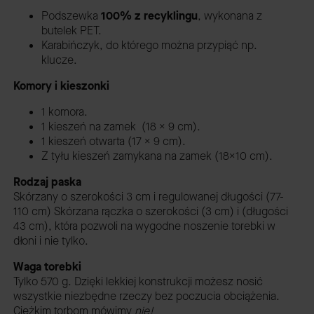
Podszewka
100% z recyklingu
,
wykonana z
butelek PET.
Karabińczyk, do którego można przypiąć np.
klucze.
Komory i kieszonki
1 komora.
1 kieszeń na zamek (18 x 9 cm).
1 kieszeń otwarta (17 x 9 cm).
Z tyłu kieszeń zamykana na zamek (18x10 cm).
Rodzaj paska
Skórzany o szerokości 3 cm i regulowanej długości (77-
110 cm) Skórzana rączka o szerokości (3 cm) i (długości
43 cm), która pozwoli na wygodne noszenie torebki w
dłoni i nie tylko.
Waga torebki
Tylko 570 g. Dzięki lekkiej konstrukcji możesz nosić
wszystkie niezbędne rzeczy bez poczucia obciążenia.
Ciężkim torbom mówimy
nie!