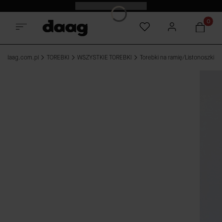
Odkryj nowości -15%
Produkt
e-daag.com.pl
TOREBKI
WSZYSTKIE TOREBKI
Torebki na ramię/Listonoszki