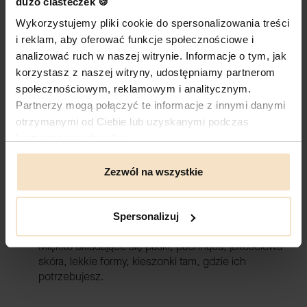
dużo ciasteczek 🍪
podróży. W Twoim rytmie.
Wykorzystujemy pliki cookie do spersonalizowania treści
i reklam, aby oferować funkcje społecznościowe i
analizować ruch w naszej witrynie. Informacje o tym, jak
korzystasz z naszej witryny, udostępniamy partnerom
Stworzona do życia
społecznościowym, reklamowym i analitycznym.
Nie tylko do zdjęć. Do codziennych spacerów,
Partnerzy mogą połączyć te informacje z innymi danymi
drobnych spraw do załatwienia, porannej kawy w
otrzymanymi od Ciebie lub uzyskanymi podczas
biegu, wymagającego dnia w pracy. Torebki DAAG
korzystania z ich usług.
mają pomieścić to, co ważne – i pięknie odnaleźć się
w każdej z Twoich chwil.
Zezwól na wszystkie
Spersonalizuj
Komfort, który się czuje
Miękko układające się paski, pachnąca, jakościowa
skóra, lekkie formy, kieszonki tam, gdzie ich
potrzebujesz.