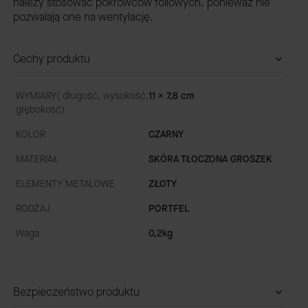
należy stosować pokrowców foliowych, ponieważ nie
pozwalają one na wentylację.
Cechy produktu
WYMIARY( długość, wysokość,
11 x 7,8 cm
głębokość)
KOLOR
CZARNY
MATERIAŁ
SKÓRA TŁOCZONA GROSZEK
ELEMENTY METALOWE
ZŁOTY
RODZAJ
PORTFEL
Waga
0,2kg
Bezpieczeństwo produktu