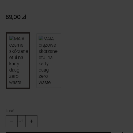
Cena
89,00 zł
Ilość
szt.