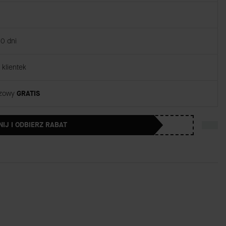
30 dni
klientek
rzowy
GRATIS
NIJ I ODBIERZ RABAT