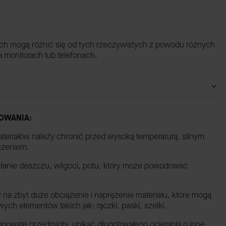
ach mogą różnić się od tych rzeczywistych z powodu różnych
monitorach lub telefonach.
OWANIA:
ateriałów należy chronić przed wysoką temperaturą, silnym
czeniem.
iałanie deszczu, wilgoci, potu, który może powodować
 na zbyt duże obciążenie i naprężenie materiału, które mogą
h elementów takich jak: rączki, paski, szelki.
opowate przedmioty, unikać długotrwałego ocierania o inne