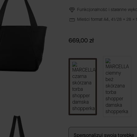
Funkcjonalność i staranne wyk
Mieści format A4, 41/28 x 28 x 
Cena
669,00 zł
Spersonalizuj swoją torebkę