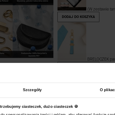
(W zestawie tan
DODAJ DO KOSZYKA
BRELOCZEK pase
DODAJ DO KOSZYKA
Szczegóły
O plika
trzebujemy ciasteczek, dużo ciasteczek 🍪
ALICE daag cz
do spersonalizowania treści i reklam, aby oferować funkcje sp