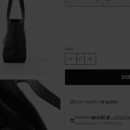
GRAWER
(+59,00 zł)
Opcjonalne
Ilość
szt.
DO
Czas wysyłki:
48 godzin
Dostawa
od 0,00 zł
- InPost P
czas dostawy: 1-2 dni robocze