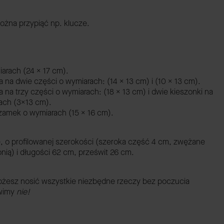
ożna przypiąć np. klucze.
arach (24 x 17 cm).
 na dwie części o wymiarach: (14 x 13 cm) i (10 x 13 cm).
 na trzy części o wymiarach: (18 x 13 cm) i dwie kieszonki na
ach (3x13 cm).
zamek o wymiarach (15 x 16 cm).
e, o profilowanej szerokości (szeroka część 4 cm, zwężane
nią) i długości 62 cm, prześwit 26 cm.
 możesz nosić wszystkie niezbędne rzeczy bez poczucia
ówimy
nie!