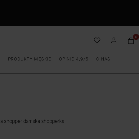
Produ
E
PRODUKTY MĘSKIE
OPINIE 4,9/5
O NAS
ba shopper damska shopperka