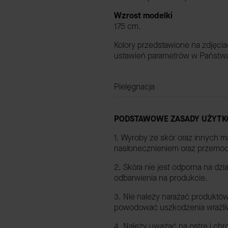
Wzrost modelki
175 cm.
Kolory przedstawione na zdjęci
ustawień parametrów w Państwa 
Pielęgnacja
PODSTAWOWE ZASADY UŻYTK
1. Wyroby ze skór oraz innych m
nasłonecznieniem oraz przemo
2. Skóra nie jest odporna na dz
odbarwienia na produkcie.
3. Nie należy narażać produktów
powodować uszkodzenia wrażliwyc
4. Należy uważać na ostre i chr