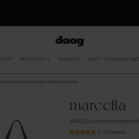
Odkryj nowości -15%
30 dni na zwrot
Przymierz torebkę
100 000 kobiet wybrało DAAG
LLERY
AKCESORIA
NOWOŚCI
KARTY PODARUNKOW
na skórzana torba shopper damska shopperka
marcella
MARCELLA czarna skórzana tor
5 - (3 reviews)