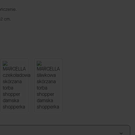
ończenie.
12 cm.