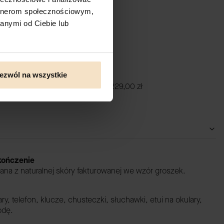
artnerom społecznościowym,
anymi od Ciebie lub
ezwól na wszystkie
roszek skórzany portfel damski
229,00 zł
ykończenie
ana z naturalnej skóry fakturowanej we wzór groszek.
ary, telefon, klucze, chusteczki, słuchawki, etui na okulary,
odę.