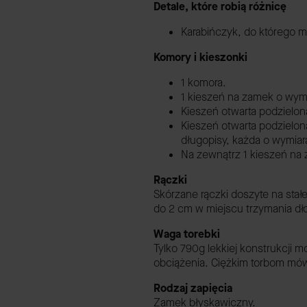
Detale, które robią różnicę
Karabińczyk, do którego m
Komory i kieszonki
1 komora.
1 kieszeń na zamek o wymi
Kieszeń otwarta podzielona
Kieszeń otwarta podzielona
długopisy, każda o wymiar
Na zewnątrz 1 kieszeń na 
Rączki
Skórzane rączki doszyte na stał
do 2 cm w miejscu trzymania dło
Waga torebki
Tylko 790g lekkiej konstrukcji
obciążenia. Ciężkim torbom m
Rodzaj zapięcia
Zamek błyskawiczny.