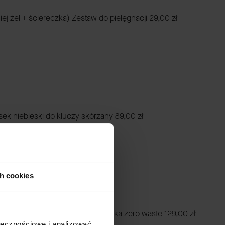
iej żel + ściereczka) Zestaw do pielęgnacji
29,00 zł
k niebieski do kluczy skórzany
89,00 zł
ch cookies
arna skórzana kosmetyczka damska zero waste
129,00 zł
ołecznościowe i analizować