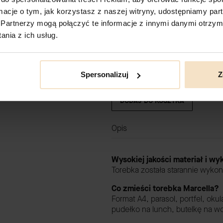
DODAJ DO KOSZYKA
ormacje o tym, jak korzystasz z naszej witryny, udostępniamy p
Partnerzy mogą połączyć te informacje z innymi danymi otrzym
nia z ich usług.
Spersonalizuj
Z
DOLLY czarny g
DODAJ DO KOSZYKA
Opis
Wysokiej jakości materiał i w
Torebka została starannie wykon
Co zmieści torebka Marcella?
Format A4, parasol, portfel, okul
pudełko na lunch, butelkę na w