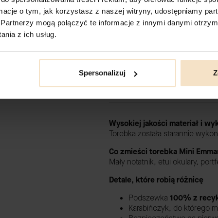
ormacje o tym, jak korzystasz z naszej witryny, udostępniamy p
Partnerzy mogą połączyć te informacje z innymi danymi otrzym
nia z ich usług.
IVY koniak skór
DODAJ DO KOSZYKA
Spersonalizuj
Z
Opis
Wysokiej jakości materiał i w
Torebka została starannie wyko
Co zmieści torebka Mini Emma
Mały notatnik, etui okulary, port
Detale, które robią różnicę
Podszewka
100% z recyk
Karabińczyk, do którego m