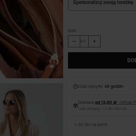
Spersonalizuj swoją torebkę
Ilość
szt.
DO
Czas wysyłki:
48 godzin
Dostawa
od 13,00 zł
- InPost 
czas dostawy: 1-2 dni robocze
30 dni na zwrot