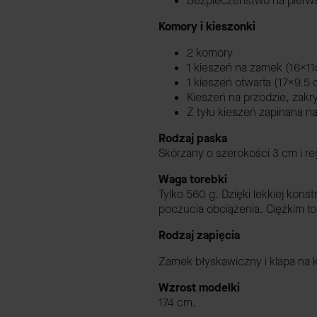
Bezpieczeństwo na pierws
Komory i kieszonki
2 komory
1 kieszeń na zamek (16x1
1 kieszeń otwarta (17x9.5
Kieszeń na przodzie, zakr
Z tyłu kieszeń zapinana 
Rodzaj paska
Skórzany o szerokości 3 cm i r
Waga torebki
Tylko 560 g. Dzięki lekkiej kon
poczucia obciążenia. Ciężkim
Rodzaj zapięcia
Zamek błyskawiczny i klapa na 
Wzrost modelki
174 cm.