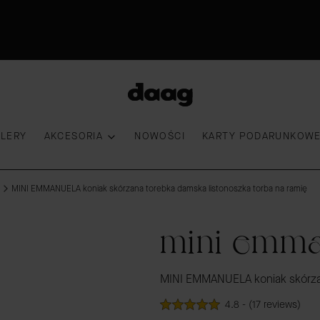
Premiera nowości|18:00|Sprawdź
30 dni na zwrot
Przymierz torebkę
100 000 kobiet wybrało DAAG
LLERY
AKCESORIA
NOWOŚCI
KARTY PODARUNKOW
MINI EMMANUELA koniak skórzana torebka damska listonoszka torba na ramię
mini emma
MINI EMMANUELA koniak skórzan
4.8 - (17 reviews)