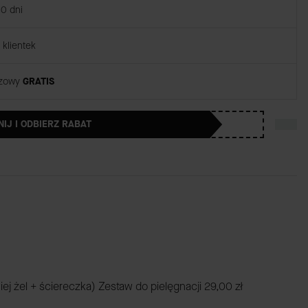
30 dni
klientek
rzowy
GRATIS
NIJ I ODBIERZ RABAT
iej żel + ściereczka) Zestaw do pielęgnacji
29,00 zł