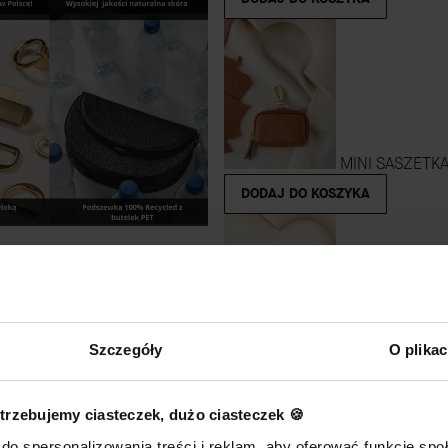
MINI SASZETKA 
DODAJ DO KOSZYKA
Szczegóły
O plika
CHARMS trocze
DODAJ DO KOSZYKA
trzebujemy ciasteczek, dużo ciasteczek 🍪
do spersonalizowania treści i reklam, aby oferować funkcje sp