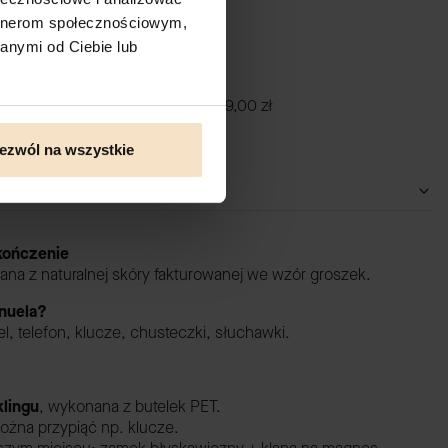
artnerom społecznościowym,
anymi od Ciebie lub
zane etui na klucze zero waste
99,00 zł
ezwól na wszystkie
ykończenie
nana z naturalnej skóry fakturowanej we wzór groszek.
nuela?
fel, telefon, klucze, chusteczki, słuchawki.
lingu
,
wykonana z butelek PET.
ożna przypiąć np. klucze.