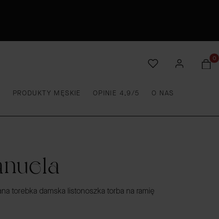
Produ
E
PRODUKTY MĘSKIE
OPINIE 4,9/5
O NAS
nuela
a torebka damska listonoszka torba na ramię