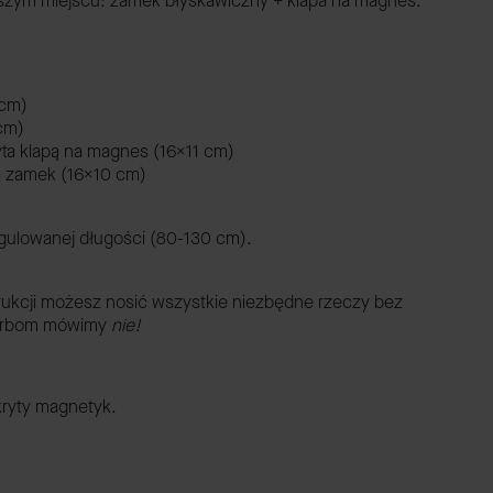
zym miejscu: zamek błyskawiczny + klapa na magnes.
1cm)
 cm)
yta klapą na magnes (16x11 cm)
na zamek (16x10 cm)
egulowanej długości (80-130 cm).
strukcji możesz nosić wszystkie niezbędne rzeczy bez
 torbom mówimy
nie!
kryty magnetyk.