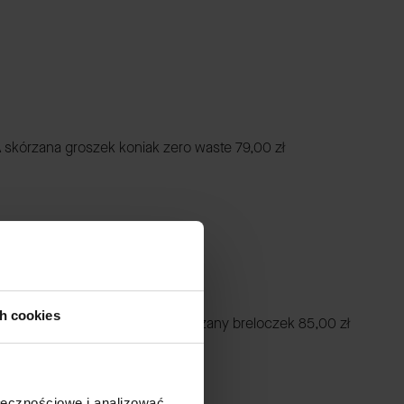
skórzana groszek koniak zero waste
79,00 zł
ch cookies
k z łańcuszkiem czerwony skórzany breloczek
85,00 zł
ołecznościowe i analizować