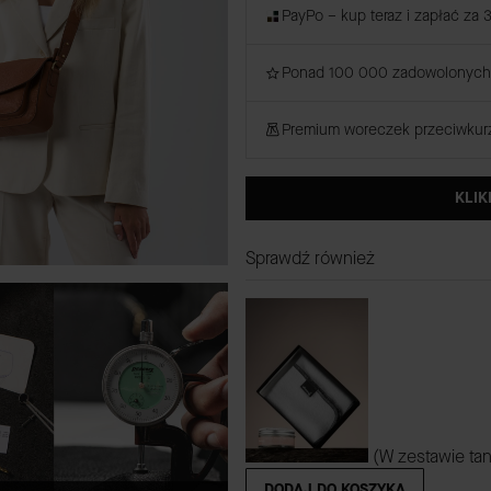
PayPo – kup teraz i zapłać za 
Ponad 100 000 zadowolonych 
Premium woreczek przeciwku
KLIK
Sprawdź również
(W zestawie tan
DODAJ DO KOSZYKA