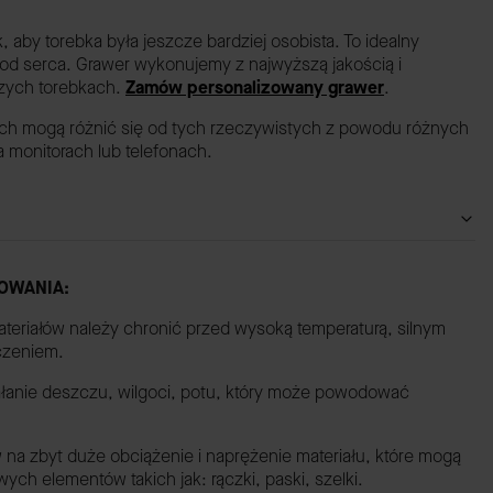
by torebka była jeszcze bardziej osobista. To idealny
 od serca. Grawer wykonujemy z najwyższą jakością i
szych torebkach.
Zamów personalizowany grawer
.
ach mogą różnić się od tych rzeczywistych z powodu różnych
monitorach lub telefonach.
OWANIA:
ateriałów należy chronić przed wysoką temperaturą, silnym
czeniem.
iałanie deszczu, wilgoci, potu, który może powodować
 na zbyt duże obciążenie i naprężenie materiału, które mogą
h elementów takich jak: rączki, paski, szelki.