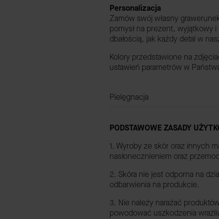
Personalizacja
Zamów swój własny grawerunek, a
pomysł na prezent, wyjątkowy i
dbałością, jak każdy detal w na
Kolory przedstawione na zdjęci
ustawień parametrów w Państwa 
Pielęgnacja
PODSTAWOWE ZASADY UŻYTK
1. Wyroby ze skór oraz innych m
nasłonecznieniem oraz przemo
2. Skóra nie jest odporna na dz
odbarwienia na produkcie.
3. Nie należy narażać produktów
powodować uszkodzenia wrażliwyc