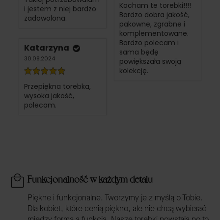
Kocham te torebki!!!!
i jestem z niej bardzo
Bardzo dobra jakość,
zadowolona.
pakowne, zgrabne i
komplementowane.
Bardzo polecam i
Katarzyna
sama będę
30.08.2024
powiększała swoją
kolekcję.
Przepiękna torebka,
wysoka jakość,
polecam.
Funkcjonalność w każdym detalu
Piękne i funkcjonalne. Tworzymy je z myślą o Tobie.
Dla kobiet, które cenią piękno, ale nie chcą wybierać
między formą a funkcją. Nasze torebki powstają po to,