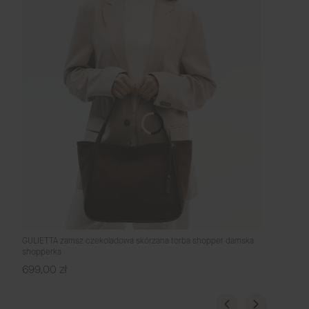
GULIETTA zamsz czekoladowa skórzana torba shopper damska
shopperka
Cena
699,00 zł