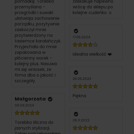
pomadkę. Torebka
zaskakuje napewno
przemyślana -
wrócę do sklepu po
przegródki i suwaki
kolejne cudeńko ☺️
ułatwiaja zachowanie
porządku, pozytywnie
zaskoczył mnie
przytwierdzony na
17.05.2024
tasiemce karabińczyk.
Przyjechała do mnie
zapakowana w
Idealna wielkość ❤️
płócienny worek -
kolejny plus. Nasuwa
mi się wniosek, że
firma dba o jakość i
25.05.2023
szczegóły.
Piękna
Małgorzata
06.09.2024
05.11.2022
Torebka śliczna do
jasnych stylizacji.
Takiej potrzebowałam