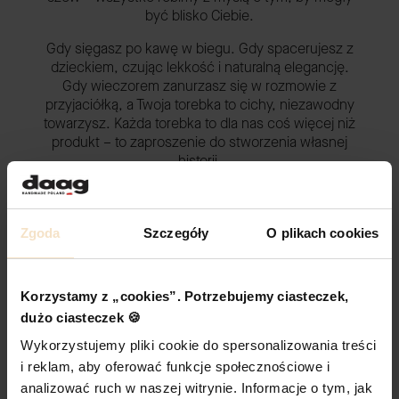
być blisko Ciebie.
Gdy sięgasz po kawę w biegu. Gdy spacerujesz z
dzieckiem, czując lekkość i naturalną elegancję.
Gdy wieczorem zanurzasz się w rozmowie z
przyjaciółką, a Twoja torebka to cichy, niezawodny
towarzysz. Każda torebka to dla nas coś więcej niż
produkt – to zaproszenie do stworzenia własnej
historii.
POZNAJ NAS LEPIEJ
Zgoda
Szczegóły
O plikach cookies
Recenzje
Korzystamy z „cookies”. Potrzebujemy ciasteczek,
dużo ciasteczek 🍪
Recenzje produktów od naszych klientów
: e-
Wykorzystujemy pliki cookie do spersonalizowania treści
daag.com.pl
i reklam, aby oferować funkcje społecznościowe i
analizować ruch w naszej witrynie. Informacje o tym, jak