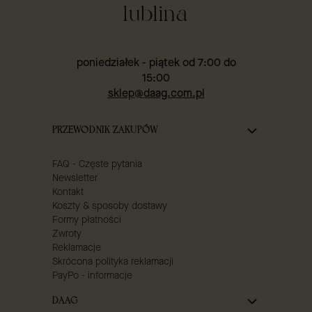
lublina
poniedziałek - piątek od 7:00 do
15:00
sklep@daag.com.pl
Linki w stopce
PRZEWODNIK ZAKUPÓW
FAQ - Częste pytania
Newsletter
Kontakt
Koszty & sposoby dostawy
Formy płatności
Zwroty
Reklamacje
Skrócona polityka reklamacji
PayPo - informacje
DAAG