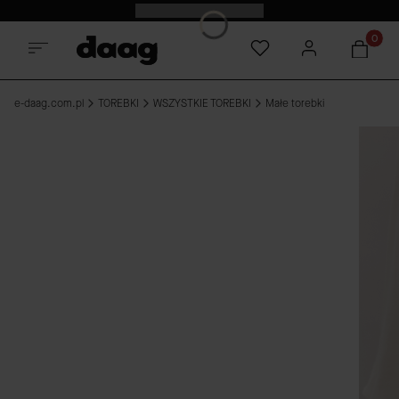
Odkryj nowości -15%
Produkt
e-daag.com.pl
TOREBKI
WSZYSTKIE TOREBKI
Małe torebki