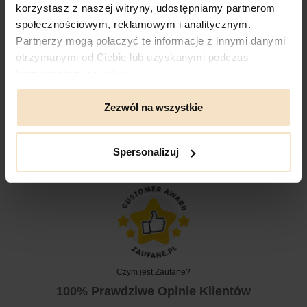
4.9
korzystasz z naszej witryny, udostępniamy partnerom
społecznościowym, reklamowym i analitycznym.
Partnerzy mogą połączyć te informacje z innymi danymi
otrzymanymi od Ciebie lub uzyskanymi podczas
7 Opinie Klientów
korzystania z ich usług.
5 Gwiazdek
| 6
4 Gwiazdki
| 1
Zezwól na wszystkie
3 Gwiazdki
| 0
2 Gwiazdki
| 0
Spersonalizuj
1 Gwiazdka
| 0
Czym jest Zaufane?
100% Prawdziwe Opinie Klientów