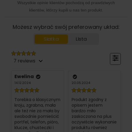
Wszystkie opinie klientów pochodzą od prawdziwych
klientów, którzy kupili u nas ten produkt.
Możesz wybrać swój preferowany układ:
Siatka
Lista
7 reviews
Ewelina
14.12.2024
20.05.2024
Torebka o klasycznym
Produkt zgodny z
kroju, zgrabna, mała
opisem jestem
ale też nie za mała by
bardzo miło
swobodnie pomieścić
zaskoczona na plus
portfel, telefon, pióro,
oczywiście wykonanie
klucze, chusteczki i
produktu również