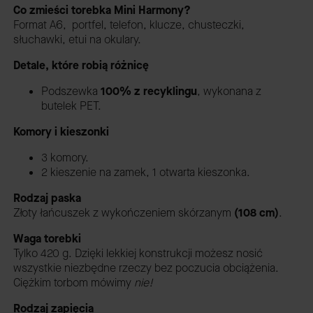
Co zmieści torebka Mini Harmony?
Format A6, portfel, telefon, klucze, chusteczki,
słuchawki, etui na okulary.
Detale, które robią różnicę
Podszewka
100% z recyklingu
,
wykonana z
butelek PET.
Komory i kieszonki
3 komory.
2 kieszenie na zamek, 1 otwarta kieszonka.
Rodzaj paska
Z
łoty łańcuszek z wykończeniem skórzanym
(108 cm)
.
Waga torebki
Tylko 420 g. Dzięki lekkiej konstrukcji możesz nosić
wszystkie niezbędne rzeczy bez poczucia obciążenia.
Ciężkim torbom mówimy
nie!
Rodzaj zapięcia