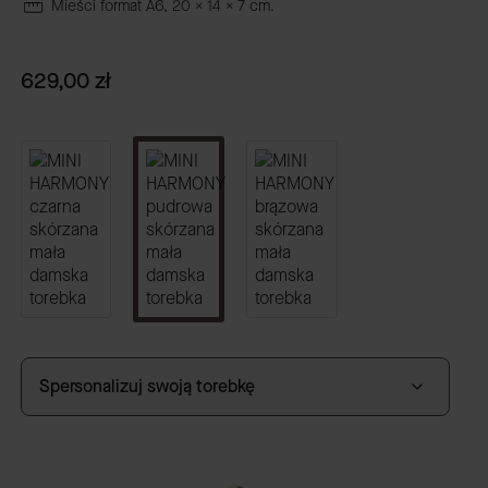
Mieści format A6, 20 x 14 x 7 cm.
Cena
629,00 zł
Spersonalizuj swoją torebkę
GRAWER
(+59,00 zł)
Opcjonalne