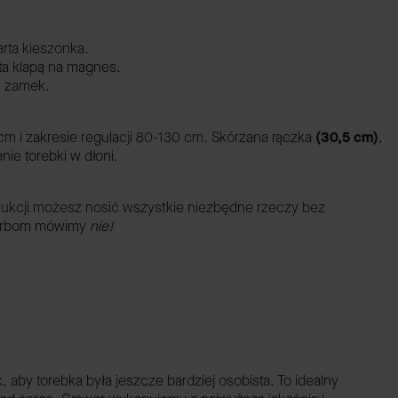
arta kieszonka.
ta klapą na magnes.
a zamek.
m i zakresie regulacji 80-130 cm.
Skórzana rączka
(30,5 cm)
,
ie torebki w dłoni.
strukcji możesz nosić wszystkie niezbędne rzeczy bez
 torbom mówimy
nie!
by torebka była jeszcze bardziej osobista. To idealny