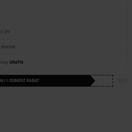
30 dni
klientek
rzowy
GRATIS
NIJ I ODBIERZ RABAT