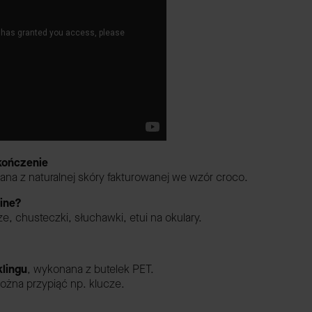
ykończenie
ana z naturalnej skóry fakturowanej we wzór croco.
line?
ze, chusteczki, słuchawki, etui na okulary.
lingu
,
wykonana z butelek PET.
ożna przypiąć np. klucze.