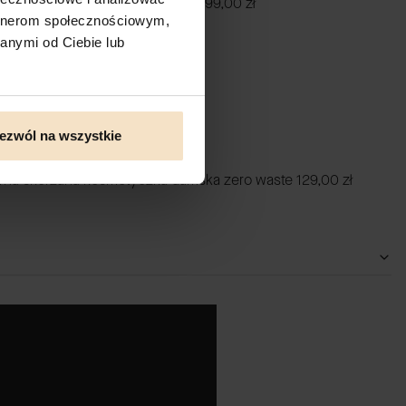
ui daag zero waste skórzane etui
99,00 zł
artnerom społecznościowym,
anymi od Ciebie lub
ezwól na wszystkie
arna skórzana kosmetyczka damska zero waste
129,00 zł