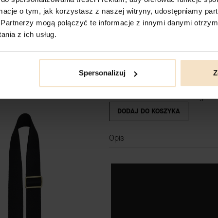
ARIA czarne et
ormacje o tym, jak korzystasz z naszej witryny, udostępniamy p
DODAJ DO KOSZYKA
Partnerzy mogą połączyć te informacje z innymi danymi otrzym
nia z ich usług.
Spersonalizuj
Z
ALICE daag cz
DODAJ DO KOSZYKA
Opis