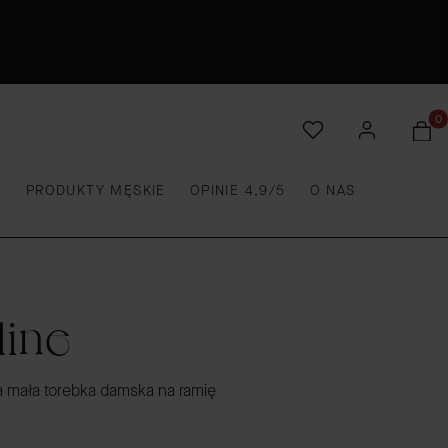
Produ
E
PRODUKTY MĘSKIE
OPINIE 4,9/5
O NAS
line
 mała torebka damska na ramię