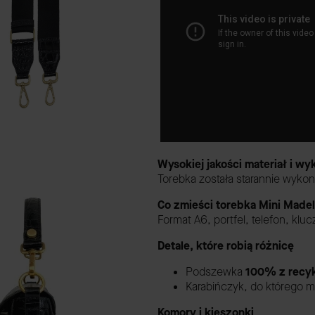
Wysokiej jakości materiał i w
Torebka została starannie wykon
Co zmieści torebka Mini Made
Format A6, portfel, telefon, kluc
Detale, które robią różnicę
Podszewka
100% z recyk
Karabińczyk, do którego m
Komory i kieszonki