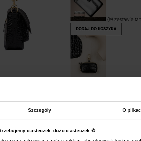
(W zestawie tan
DODAJ DO KOSZYKA
MINI SASZETKA
DODAJ DO KOSZYKA
Szczegóły
O plika
trzebujemy ciasteczek, dużo ciasteczek 🍪
do spersonalizowania treści i reklam, aby oferować funkcje sp