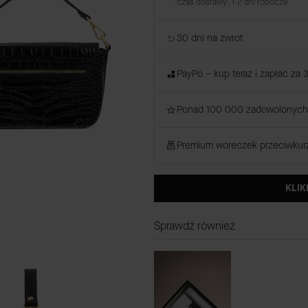
czas dostawy: 1-2 dni robocze
30 dni na zwrot
PayPo – kup teraz i zapłać za 
Ponad 100 000 zadowolonych 
Premium woreczek przeciwku
KLIK
Sprawdź również