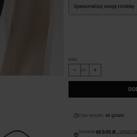
Spersonalizuj swoją torebkę
GRAWER
(+59,00 zł)
Opcjonalne
Ilość
szt.
DO
Czas wysyłki:
48 godzin
Dostawa
od 0,00 zł
- InPost P