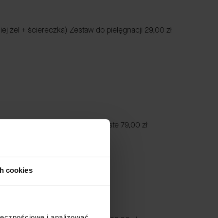
iej żel + ściereczka) Zestaw do pielęgnacji
29,00 zł
 skórzana croco czarna zero waste
79,00 zł
ch cookies
ołecznościowe i analizować