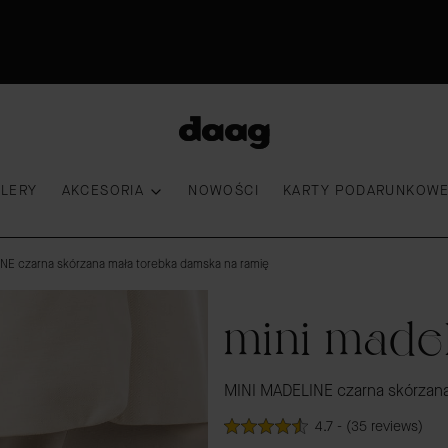
Odkryj nowości -15%
30 dni na zwrot
Przymierz torebkę
100 000 kobiet wybrało DAAG
LLERY
AKCESORIA
NOWOŚCI
KARTY PODARUNKOW
NE czarna skórzana mała torebka damska na ramię
mini made
MINI MADELINE czarna skórzana
4.7 - (35 reviews)