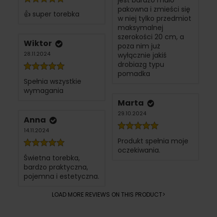
pakowna i zmieści się
👍 super torebka
w niej tylko przedmiot
maksymalnej
szerokości 20 cm, a
Wiktor
poza nim już
28.11.2024
wyłącznie jakiś
drobiazg typu
pomadka
Spełnia wszystkie
wymagania
Marta
29.10.2024
Anna
14.11.2024
Produkt spełnia moje
oczekiwania.
Świetna torebka,
bardzo praktyczna,
pojemna i estetyczna.
LOAD MORE REVIEWS ON THIS PRODUCT>