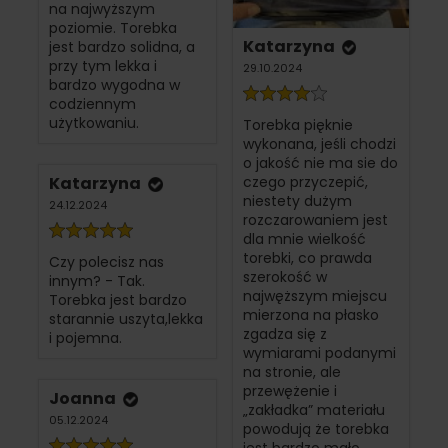
na najwyższym
poziomie. Torebka
Katarzyna
jest bardzo solidna, a
przy tym lekka i
29.10.2024
bardzo wygodna w
codziennym
użytkowaniu.
Torebka pięknie
wykonana, jeśli chodzi
o jakość nie ma sie do
Katarzyna
czego przyczepić,
niestety dużym
24.12.2024
rozczarowaniem jest
dla mnie wielkość
torebki, co prawda
Czy polecisz nas
szerokość w
innym? - Tak.
najwęższym miejscu
Torebka jest bardzo
mierzona na płasko
starannie uszyta,lekka
zgadza się z
i pojemna.
wymiarami podanymi
na stronie, ale
przewężenie i
Joanna
„zakładka” materiału
05.12.2024
powodują że torebka
jest bardzo mało