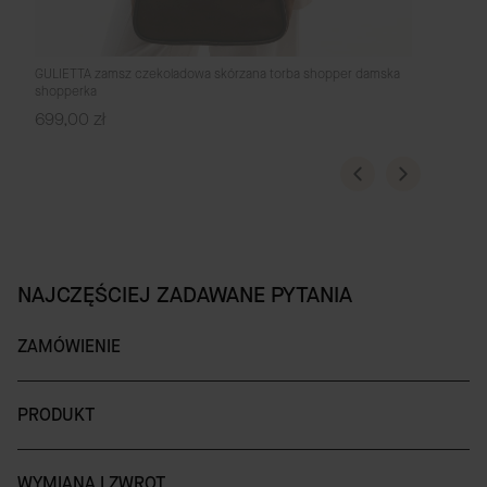
GULIETTA zamsz czekoladowa skórzana torba shopper damska
shopperka
Cena
699,00 zł
NAJCZĘŚCIEJ ZADAWANE PYTANIA
ZAMÓWIENIE
PRODUKT
WYMIANA I ZWROT