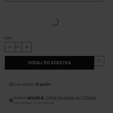
GRAWER
(+59,00 zł)
Opcjonalne
Ilość
szt.
DODAJ DO KOSZYKA
Czas wysyłki:
48 godzin
Dostawa
od 0,00 zł
- InPost Paczkomat 24/7 (Polska)
czas dostawy: 1-2 dni robocze