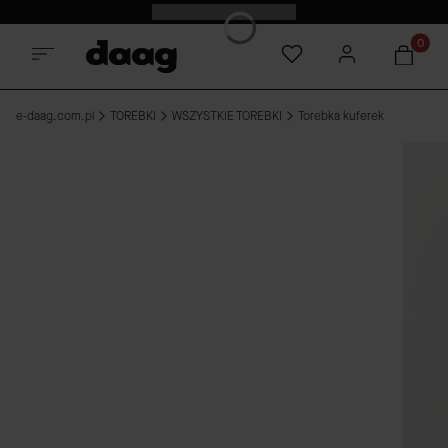
Odkryj nowości -15%
Produkt
e-daag.com.pl
TOREBKI
WSZYSTKIE TOREBKI
Torebka kuferek