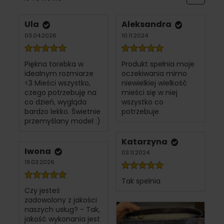
Ula
Aleksandra
03.04.2026
10.11.2024
Piękna torebka w
Produkt spełnia moje
idealnym rozmiarze
oczekiwania mimo
<3 Mieści wszystko,
niewielkiej wielkość
czego potrzebuję na
mieści się w niej
co dzień, wygląda
wszystko co
bardzo lekko. Świetnie
potrzebuje
przemyślany model :)
Katarzyna
Iwona
03.11.2024
19.03.2026
Tak spelnia
Czy jesteś
zadowolony z jakości
naszych usług? - Tak,
jakość wykonania jest