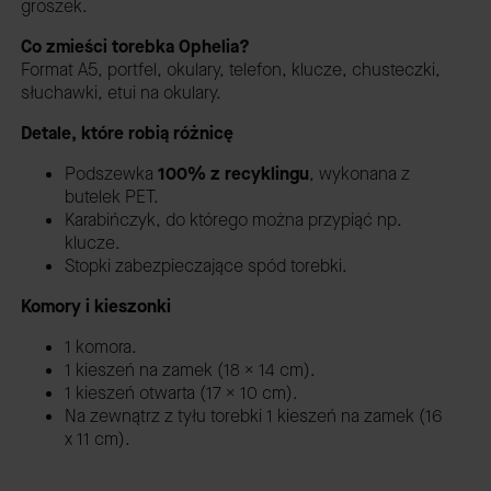
groszek.
Co zmieści torebka Ophelia?
Format A5, portfel, okulary, telefon, klucze, chusteczki,
słuchawki, etui na okulary.
Detale, które robią różnicę
Podszewka
100% z recyklingu
, wykonana z
butelek PET.
Karabińczyk, do którego można przypiąć np.
klucze.
Stopki zabezpieczające spód torebki.
Komory i kieszonki
1 komora.
1 kieszeń na zamek (18 x 14 cm).
1 kieszeń otwarta (17 x 10 cm).
Na zewnątrz z tyłu torebki 1 kieszeń na zamek (16
x 11 cm).