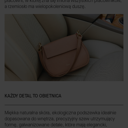
pracowni, w której zna się imiona wszystkich pracowników,
a rzemiosło ma wielopokoleniową duszę.
KAŻDY DETAL TO OBIETNICA
Miękka naturalna skóra, ekologiczna podszewka idealnie
dopasowana do wnętrza, precyzyjny szew utrzymujący
formę, galwanizowane detale, które mają elegancki,