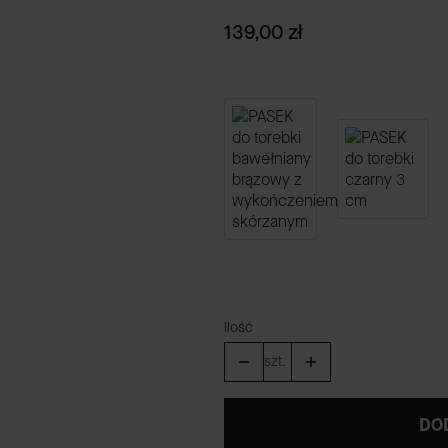
Cena
139,00 zł
Ilość
szt.
DO