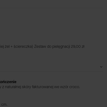
iej żel + ściereczka) Zestaw do pielęgnacji
29,00 zł
ykończenie
y z naturalnej skóry fakturowanej we wzór croco.
3 cm.