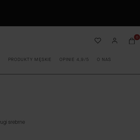
Produ
E
PRODUKTY MĘSKIE
OPINIE 4,9/5
O NAS
ługi srebrne