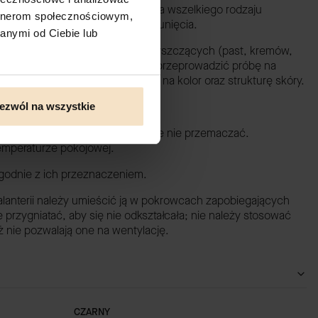
i wyrobów ze skór naturalnych na wszelkiego rodzaju
artnerom społecznościowym,
możliwe lub bardzo trudne do usunięcia.
anymi od Ciebie lub
używać agresywnych środków czyszczących (past, kremów,
iek środka do pielęgnacji należy przeprowadzić próbę na
u, by sprawdzić jego działanie na kolor oraz strukturę skóry.
 czyścić chemicznie produktów.
ezwól na wszystkie
e usunąć zwilżoną ściereczką, ale nie przemaczać.
emperaturze pokojowej.
godnie z ich przeznaczeniem.
anterii należy umieścić ją w pokrowcach zapobiegających
e przygniatać, aby się nie odkształcała; nie należy stosować
nie pozwalają one na wentylację.
CZARNY