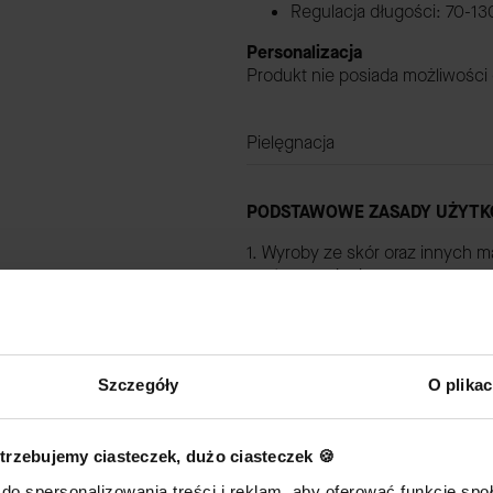
Regulacja długości: 70-13
Personalizacja
Produkt nie posiada możliwości
Pielęgnacja
PODSTAWOWE ZASADY UŻYTK
1. Wyroby ze skór oraz innych m
nasłonecznieniem oraz przemo
2. Skóra nie jest odporna na dz
odbarwienia na produkcie.
3. Nie należy narażać produktów
Szczegóły
O plika
powodować uszkodzenia wrażliwyc
4. Należy uważać na ostre i chr
trzebujemy ciasteczek, dużo ciasteczek 🍪
powierzchnie, które mogą powo
do spersonalizowania treści i reklam, aby oferować funkcje sp