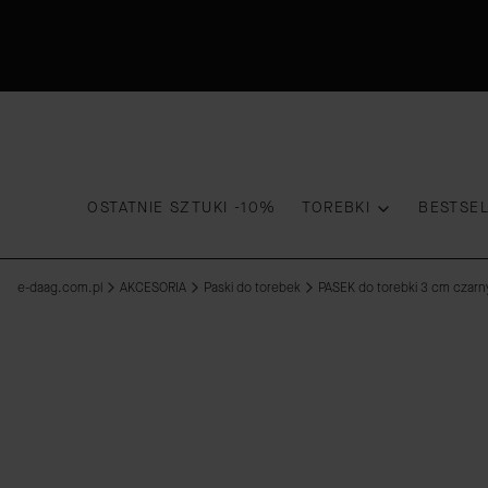
OSTATNIE SZTUKI -10%
TOREBKI
BESTSE
e-daag.com.pl
AKCESORIA
Paski do torebek
PASEK do torebki 3 cm czarny