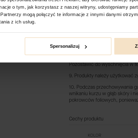
5. Należy pamiętać o podatnośc
ormacje o tym, jak korzystasz z naszej witryny, udostępniamy p
zabrudzenia, zatłuszczenia, nie
Partnerzy mogą połączyć te informacje z innymi danymi otrzym
6. Do czyszczenia nie należy 
nia z ich usług.
itp.) Przed użyciem jakiegokolw
niewidocznym fragmencie produkt
7. Nie należy prać w pralce ani
Spersonalizuj
Z
8. Zabrudzenia można delikatni
Pozostawić do wyschnięcia w t
9. Produkty należy użytkować z
10. Podczas przechowywania gal
wnikaniu kurzu w głąb skóry i ni
pokrowców foliowych, ponieważ 
Cechy produktu
KOLOR