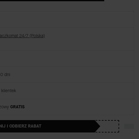
Paczkomat 24/7 (Polska)
30 dni
klientek
rzowy
GRATIS
NIJ I ODBIERZ RABAT