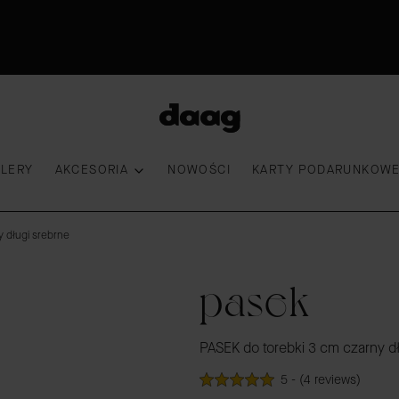
Premiera nowości|18:00|Sprawdź
30 dni na zwrot
Przymierz torebkę
100 000 kobiet wybrało DAAG
LLERY
AKCESORIA
NOWOŚCI
KARTY PODARUNKOW
 długi srebrne
pasek
PASEK do torebki 3 cm czarny d
5 - (4 reviews)