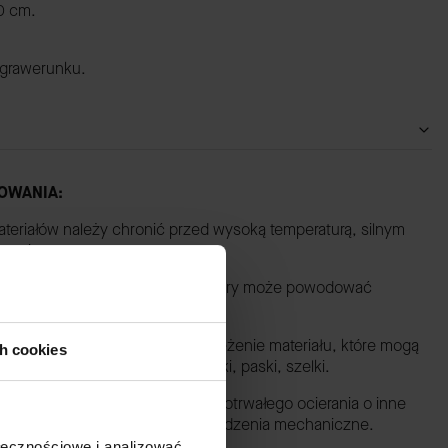
0 cm.
 grawerunku.
OWANIA:
ateriałów należy chronić przed wysoką temperaturą, silnym
czeniem.
iałanie deszczu, wilgoci, potu, który może powodować
 na zbyt duże obciążenie i naprężenie materiału, które mogą
ch cookies
h elementów takich jak: rączki, paski, szelki.
opowate przedmioty, unikać długotrwałego ocierania o inne
dować przetarcia lub inne uszkodzenia mechaniczne.
ołecznościowe i analizować