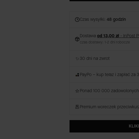
Czas wysyłki:
48 godzin
Dostawa
od 13,00 zł
- InPost 
czas dostawy: 1-2 dni robocze
30 dni na zwrot
PayPo – kup teraz i zapłać za 
Ponad 100 000 zadowolonych 
Premium woreczek przeciwku
KLIK