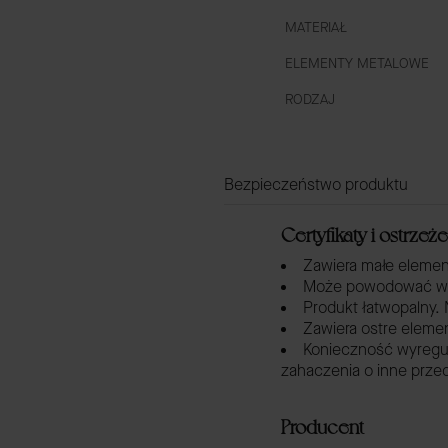
MATERIAŁ
ELEMENTY METALOWE
RODZAJ
Bezpieczeństwo produktu
Certyfikaty i ostrze
Zawiera małe element
Może powodować wyst
Produkt łatwopalny. N
Zawiera ostre elemen
Konieczność wyregul
zahaczenia o inne prze
Producent