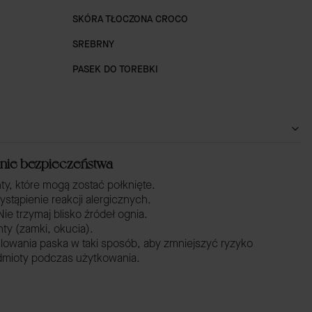
SKÓRA TŁOCZONA CROCO
SREBRNY
PASEK DO TOREBKI
żenie bezpieczeństwa
y, które mogą zostać połknięte.
ąpienie reakcji alergicznych.
ie trzymaj blisko źródeł ognia.
ty (zamki, okucia).
owania paska w taki sposób, aby zmniejszyć ryzyko
dmioty podczas użytkowania.