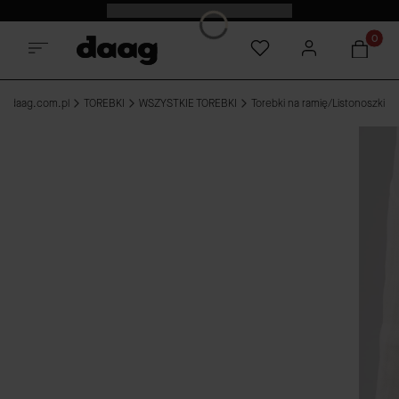
Premiera nowości|18:00|Sprawdź
Produkt
e-daag.com.pl
TOREBKI
WSZYSTKIE TOREBKI
Torebki na ramię/Listonoszki