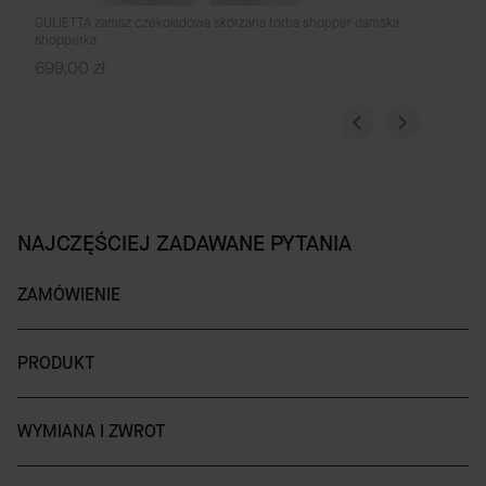
GULIETTA zamsz czekoladowa skórzana torba shopper damska
shopperka
Cena
699,00 zł
NAJCZĘŚCIEJ ZADAWANE PYTANIA
ZAMÓWIENIE
PRODUKT
WYMIANA I ZWROT