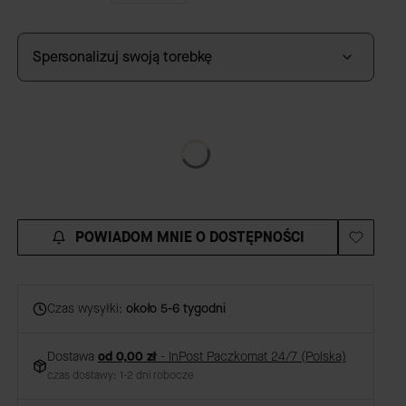
Spersonalizuj swoją torebkę
GRAWER
(+59,00 zł)
Opcjonalne
POWIADOM MNIE O DOSTĘPNOŚCI
Czas wysyłki:
około 5-6 tygodni
Dostawa
od 0,00 zł
- InPost Paczkomat 24/7 (Polska)
czas dostawy: 1-2 dni robocze