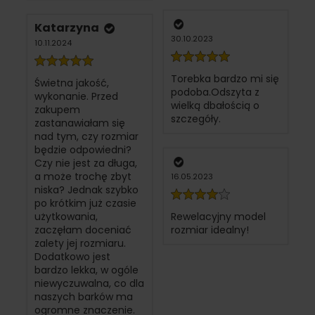
Katarzyna
30.10.2023
10.11.2024
Torebka bardzo mi się
Świetna jakość,
podoba.Odszyta z
wykonanie. Przed
wielką dbałością o
zakupem
szczegóły.
zastanawiałam się
nad tym, czy rozmiar
będzie odpowiedni?
Czy nie jest za długa,
a może trochę zbyt
16.05.2023
niska? Jednak szybko
po krótkim już czasie
użytkowania,
Rewelacyjny model
zaczęłam doceniać
rozmiar idealny!
zalety jej rozmiaru.
Dodatkowo jest
bardzo lekka, w ogóle
niewyczuwalna, co dla
naszych barków ma
ogromne znaczenie.