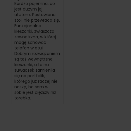
Bardzo pojemna, co
jest dużym jej
atutem. Postawiona
stoi, nie przewraca się.
Funkcjonalne
kieszonki, zwłaszcza
zewnętrzna, w której
mogę schować
telefon w etui.
Dobrym rozwiązaniem
są też wewnętrzne
kieszonki, a ta na
suwaczek zamieniła
się na portfelik,
którego już raczej nie
noszę, bo sam w
sobie jest cięższy niż
torebka.