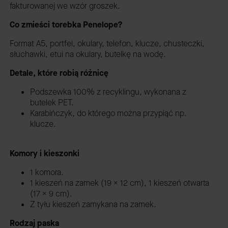
fakturowanej we wzór groszek.
Co zmieści torebka Penelope?
Format A5, portfel, okulary, telefon, klucze, chusteczki,
słuchawki, etui na okulary, butelkę na wodę.
Detale, które robią różnicę
Podszewka 100% z recyklingu, wykonana z
butelek PET.
Karabińczyk, do którego można przypiąć np.
klucze.
Komory i kieszonki
1 komora.
1 kieszeń na zamek (19 x 12 cm), 1 kieszeń otwarta
(17 x 9 cm).
Z tyłu kieszeń zamykana na zamek.
Rodzaj paska