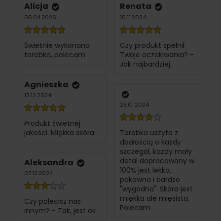
Alicja
Renata
06.04.2026
10.11.2024
Świetnie wykonana
Czy produkt spełnił
torebka, polecam
Twoje oczekiwania? -
Jak najbardziej.
Agnieszka
13.12.2024
23.01.2024
Produkt świetnej
jakości. Miękka skóra.
Torebka uszyta z
dbałością o każdy
szczegół, każdy mały
detal dopracowany w
Aleksandra
100% jest lekka,
07.12.2024
pakowna i bardzo
"wygodna". Skóra jest
miękka ale mięsista.
Czy polecisz nas
Polecam
innym? - Tak, jest ok