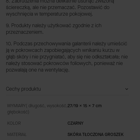
8. Zabrudzenia można delikatnie usunąć zwilżoną
ściereczką, ale nie przemaczać. Pozostawić do
wyschnięcia w temperaturze pokojowej.
9. Produkty należy użytkować zgodnie z ich
przeznaczeniem.
10. Podczas przechowywania galanterii należy umieścić
ją w pokrowcach zapobiegających wnikaniu kurzu w
głąb skóry i nie przygniatać, aby się nie odkształcała; nie
należy stosować pokrowców foliowych, ponieważ nie
pozwalają one na wentylację.
Cechy produktu
WYMIARY( długość, wysokość,
27/19 x 15 x 7 cm
głębokość)
KOLOR
CZARNY
MATERIAŁ
SKÓRA TŁOCZONA GROSZEK