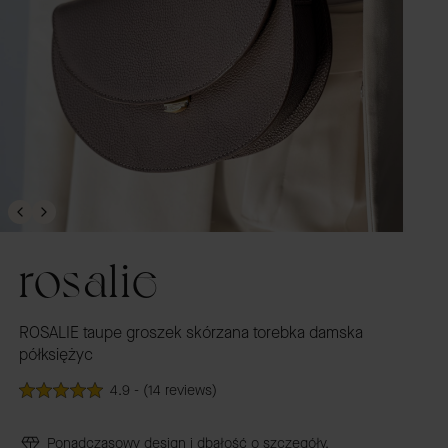
rosalie
ROSALIE taupe groszek skórzana torebka damska
półksiężyc
4.9 - (14 reviews)
Ponadczasowy design i dbałość o szczegóły.