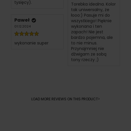
tysięcy).
Torebka idealna. Kolor
tak uniwersalny, że
łooo:) Pasuje mi do
Paweł
wszystkiego! Pięknie
wykonana i ten
01.12.2024
zapach! Nie jest
bardzo pojemna, ale
wykonanie super
to nie minus.
Przynajmniej nie
dźwigam ze sobą
tony rzeczy ;)
LOAD MORE REVIEWS ON THIS PRODUCT>