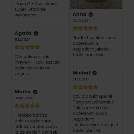
innym? - Tak jakość
super. Staranie
Anna
wykonane
22.10.2024
Agata
Produkt spełnia moje
11.12.2024
oczekiwania
względem jakości i
funkcjonalności.
Czy polecisz nas
innym? - Tak, jeszcze
piękniejsza niż na
Michał
zdjęciu
21.10.2024
Marta
Czy produkt spełnił
09.12.2024
Twoje oczekiwania? -
Tak, spełnia moje
oczekiwania pod
Torebka bardzo
względem
dobrze wykonana,
jakościowym oraz jest
jednak źle dobrałam
funkcjonalna.
ja do swoich potrzeb.