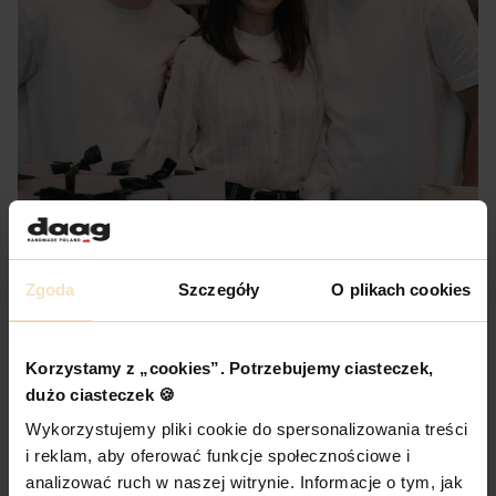
Zgoda
Szczegóły
O plikach cookies
Korzystamy z „cookies”. Potrzebujemy ciasteczek,
dużo ciasteczek 🍪
Dlaczego Daag
Wykorzystujemy pliki cookie do spersonalizowania treści
i reklam, aby oferować funkcje społecznościowe i
Od 1993 roku projektujemy torebki w Polsce.
analizować ruch w naszej witrynie. Informacje o tym, jak