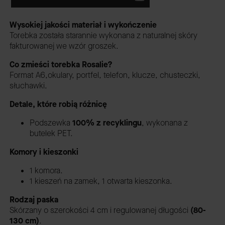
Wysokiej jakości materiał i wykończenie
Torebka została starannie wykonana z naturalnej skóry
fakturowanej we wzór groszek.
Co zmieści torebka Rosalie?
Format A6,okulary, portfel, telefon, klucze, chusteczki,
słuchawki.
Detale, które robią różnicę
Podszewka
100% z recyklingu
,
wykonana z
butelek PET.
Komory i kieszonki
1 komora.
1 kieszeń na zamek, 1 otwarta kieszonka.
Rodzaj paska
Skórzany o szerokości 4 cm i regulowanej długości
(80-
130 cm)
.