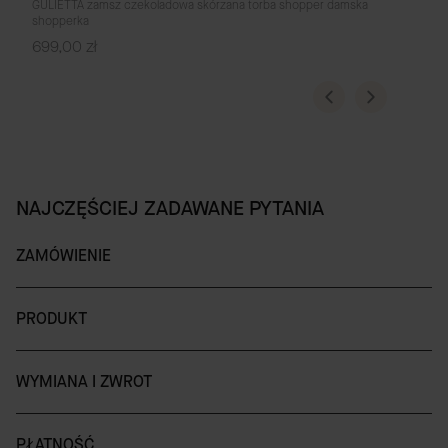
GULIETTA zamsz czekoladowa skórzana torba shopper damska
shopperka
Cena
699,00 zł
NAJCZĘŚCIEJ ZADAWANE PYTANIA
ZAMÓWIENIE
PRODUKT
WYMIANA I ZWROT
PŁATNOŚĆ