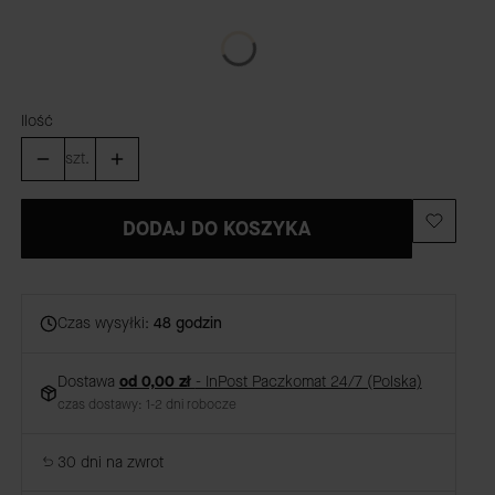
GRAWER
(+59,00 zł)
Opcjonalne
Ilość
szt.
DODAJ DO KOSZYKA
Czas wysyłki:
48 godzin
Dostawa
od 0,00 zł
- InPost Paczkomat 24/7 (Polska)
czas dostawy: 1-2 dni robocze
30 dni na zwrot