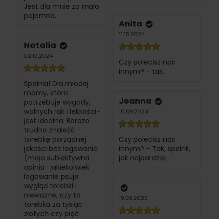
Jest dla mnie za mało
pojemna.
Anita
11.10.2024
Natalia
02.12.2024
Czy polecisz nas
innym? - tak.
Spełnia! Dla młodej
mamy, która
Joanna
potrzebuje wygody,
wolnych rąk i lekkości-
10.09.2024
jest idealna. Bardzo
trudno znaleźć
torebkę porządnej
Czy polecisz nas
jakości bez logowania
innym? - Tak, spełnił,
(moja subiektywna
jak najbardziej
opinia- jakiekolwiek
logowanie psuje
wygląd torebki i
nieważne, czy to
19.08.2023
torebka za tysiąc
złotych czy pięć