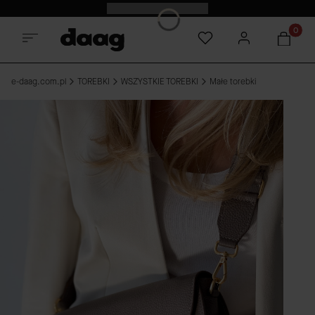
Odkryj nowości -15%
Produkt
e-daag.com.pl
TOREBKI
WSZYSTKIE TOREBKI
Małe torebki