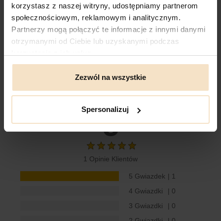
korzystasz z naszej witryny, udostępniamy partnerom
POZNAJ NAS LEPIEJ
społecznościowym, reklamowym i analitycznym.
Partnerzy mogą połączyć te informacje z innymi danymi
otrzymanymi od Ciebie lub uzyskanymi podczas
korzystania z ich usług.
Recenzje
Zezwól na wszystkie
Recenzje produktów od naszych klientów
: e-
daag.com.pl
Spersonalizuj
5
1 Opinie Klientów
5 Gwiazdek
| 1
4 Gwiazdki
| 0
3 Gwiazdki
| 0
2 Gwiazdki
| 0