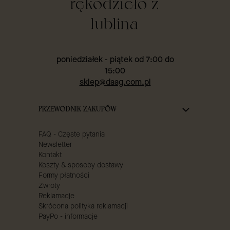
rękodzieło z
lublina
poniedziałek - piątek od 7:00 do
15:00
sklep@daag.com.pl
Linki w stopce
PRZEWODNIK ZAKUPÓW
FAQ - Częste pytania
Newsletter
Kontakt
Koszty & sposoby dostawy
Formy płatności
Zwroty
Reklamacje
Skrócona polityka reklamacji
PayPo - informacje