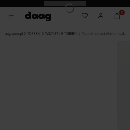
Odkryj nowości -15%
Produkt
e-daag.com.pl
TOREBKI
WSZYSTKIE TOREBKI
Torebki na ramię/Listonoszki