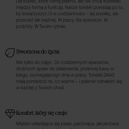
Dla kobiet, które cenią piękno, ale nie chcą wybierać
między formą a funkcją. Nasze torebki powstają po to,
by towarzyszyć Ci w codzienności – tej zwykłej, ale
przecież tak ważnej. W pracy. Na spacerze. W
podróży. W Twoim rytmie.
Stworzona do życia
Nie tylko do zdjęć. Do codziennych spacerów,
drobnych spraw do załatwienia, porannej kawy w
biegu, wymagającego dnia w pracy. Torebki DAAG
mają pomieścić to, co ważne – i pięknie odnaleźć się
w każdej z Twoich chwil.
Komfort, który się czuje
Miękko układające się paski, pachnąca, jakościowa