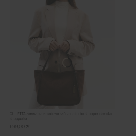
GULIETTA zamsz czekoladowa skórzana torba shopper damska
shopperka
Cena
699,00 zł