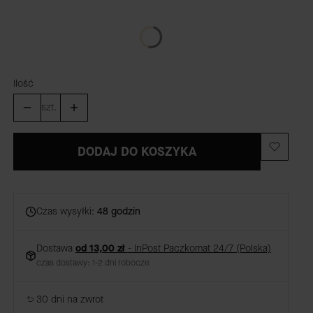
*
KOLOR OKUĆ
Wybierz
Ilość
szt.
DODAJ DO KOSZYKA
Czas wysyłki:
48 godzin
Dostawa
od 13,00 zł
- InPost Paczkomat 24/7 (Polska)
czas dostawy: 1-2 dni robocze
30 dni na zwrot