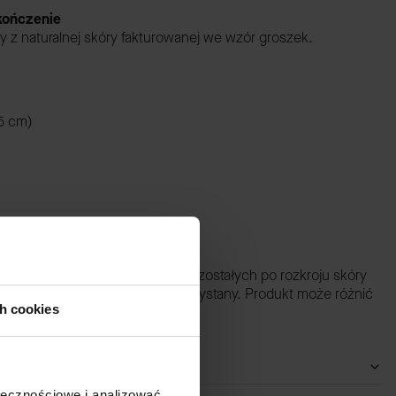
ykończenie
ny z naturalnej skóry fakturowanej we wzór groszek.
.5 cm)
 grawerunku.
 idei ZERO WASTE. Powstał z pozostałych po rozkroju skóry
 skóry został maksymalnie wykorzystany. Produkt może różnić
ch cookies
e odcieniem oraz fakturą skóry.
ołecznościowe i analizować