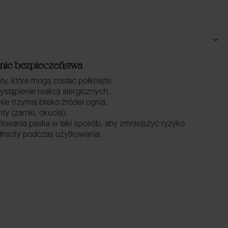
żenie bezpieczeństwa
y, które mogą zostać połknięte.
ąpienie reakcji alergicznych.
ie trzymaj blisko źródeł ognia.
ty (zamki, okucia).
owania paska w taki sposób, aby zmniejszyć ryzyko
dmioty podczas użytkowania.