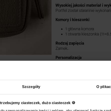
Wysokiej jakości materiał i w
Portfel został starannie wykona
Komory i kieszonki
1 główna komora
1 otwarta kieszonka (11x6
Rodzaj zapięcia
Zamek.
Personalizacja
Produkt nie posiada możliwości
Produkt został wykonany w myśl
ścinek, tak aby każdy fragment
Szczegóły
O plika
się od prezentowanego na stroni
Pielęgnacja
trzebujemy ciasteczek, dużo ciasteczek 🍪
do spersonalizowania treści i reklam, aby oferować funkcje sp