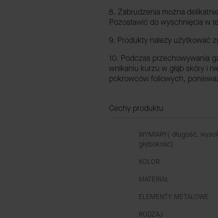
8. Zabrudzenia można delikatni
Pozostawić do wyschnięcia w t
9. Produkty należy użytkować z
10. Podczas przechowywania gal
wnikaniu kurzu w głąb skóry i ni
pokrowców foliowych, ponieważ 
Cechy produktu
WYMIARY( długość, wyso
głębokość)
KOLOR
MATERIAŁ
ELEMENTY METALOWE
RODZAJ