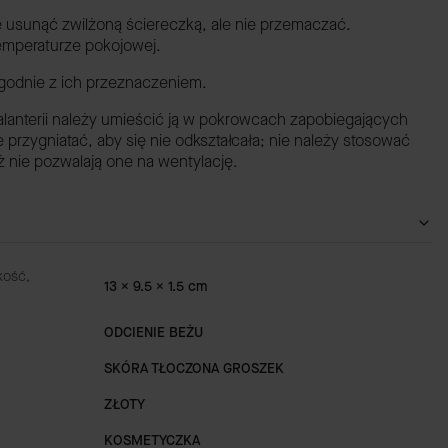
e usunąć zwilżoną ściereczką, ale nie przemaczać.
emperaturze pokojowej.
godnie z ich przeznaczeniem.
anterii należy umieścić ją w pokrowcach zapobiegających
e przygniatać, aby się nie odkształcała; nie należy stosować
nie pozwalają one na wentylację.
kość,
13 x 9.5 x 1.5 cm
ODCIENIE BEŻU
SKÓRA TŁOCZONA GROSZEK
ZŁOTY
KOSMETYCZKA