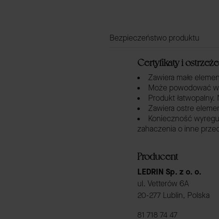
Bezpieczeństwo produktu
Certyfikaty i ostrze
Zawiera małe element
Może powodować wyst
Produkt łatwopalny. N
Zawiera ostre elemen
Konieczność wyregul
zahaczenia o inne prze
Producent
LEDRIN Sp. z o. o.
ul. Vetterów 6A
20-277 Lublin, Polska
81 718 74 47