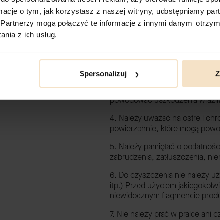
ormacje o tym, jak korzystasz z naszej witryny, udostępniamy p
PODSTAWOWE ZASADY UŻYTK
Partnerzy mogą połączyć te informacje z innymi danymi otrzym
1. Wyroby ze skór oraz innych m
nia z ich usług.
nasłonecznieniem oraz przemo
2. Skóra nie jest odporna na dz
odbarwienia na produkcie.
Spersonalizuj
Z
3. Nie należy narażać produktów
powodować uszkodzenia wrażliwyc
4. Należy uważać na ostre i chr
powierzchnie, które mogą powo
5. Należy pamiętać o podatnośc
zabrudzenia, zatłuszczenia, nie
6. Do czyszczenia nie należy 
itp.) Przed użyciem jakiegokolw
niewidocznym fragmencie produkt
7. Nie należy prać w pralce ani