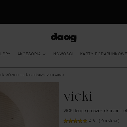
Odkryj nowości -15%
30 dni na zwrot
Przymierz torebkę
100 000 kobiet wybrało DAAG
LLERY
AKCESORIA
NOWOŚCI
KARTY PODARUNKOW
zek skórzane etui kosmetyczka zero waste
vicki
VICKI taupe groszek skórzane e
4.8 - (19 reviews)