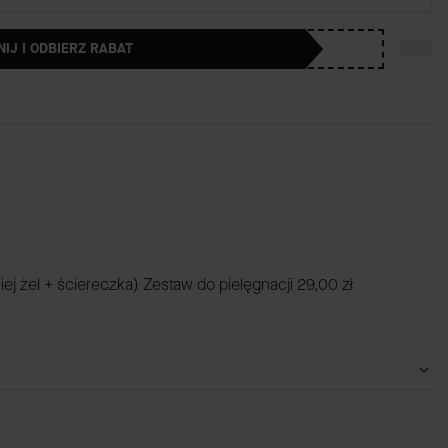
NIJ I ODBIERZ RABAT
iej żel + ściereczka) Zestaw do pielęgnacji
29,00 zł