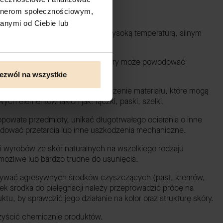
artnerom społecznościowym,
OWANIA:
anymi od Ciebie lub
ateriałów należy chronić przed wysoką temperaturą, silnym
czeniem.
iałanie deszczu, wilgoci, potu, który może powodować
ezwól na wszystkie
 na zbyt duże obciążenie i naprężenie materiału, które mogą
h elementów takich jak: rączki, paski, szelki.
opowate przedmioty, unikać długotrwałego ocierania o inne
dować przetarcia lub inne uszkodzenia mechaniczne.
i wyrobów ze skór naturalnych na wszelkiego rodzaju
możliwe lub bardzo trudne do usunięcia.
używać agresywnych środków czyszczących (past, kremów,
iek środka do pielęgnacji należy przeprowadzić próbę na
u, by sprawdzić jego działanie na kolor oraz strukturę skóry.
 czyścić chemicznie produktów.