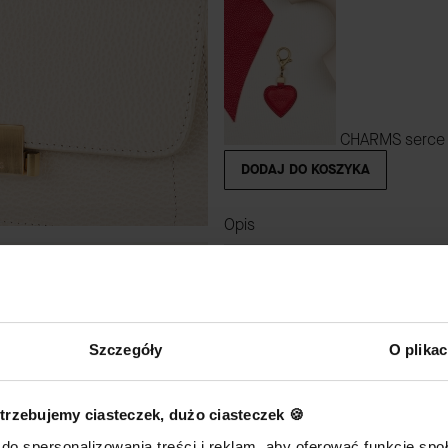
CHARMS serce 
DODAJ DO KOSZYKA
Opis
Torebka sprzedawana jest w zes
regulowanej długości 95-120 cm
Wysokiej jakości materiał i w
Szczegóły
O plika
Torebka została starannie wyko
Co zmieści torebka Cynthia?
trzebujemy ciasteczek, dużo ciasteczek 🍪
Portfel, telefon, klucze.
do spersonalizowania treści i reklam, aby oferować funkcje sp