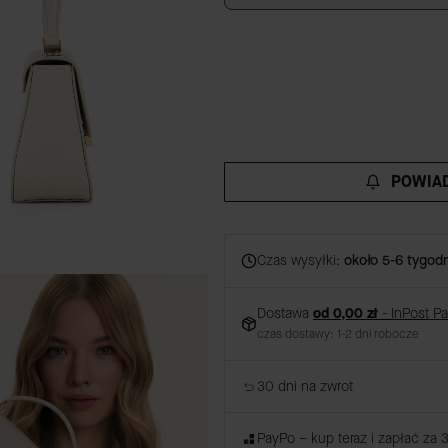
GRAWER
(+59,00 zł)
Opcjonalne
POWIAD
Czas wysyłki:
około 5-6 tygodn
Dostawa
od 0,00 zł
- InPost P
czas dostawy: 1-2 dni robocze
30 dni na zwrot
PayPo – kup teraz i zapłać za 