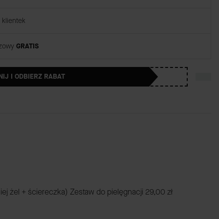
klientek
rzowy
GRATIS
NIJ I ODBIERZ RABAT
iej żel + ściereczka) Zestaw do pielęgnacji
29,00 zł