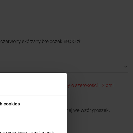
czerwony skórzany breloczek
69,00 zł
tawie z długim paskiem (skórzany o szerokości 1,2 cm i
).
ykończenie
ch cookies
nana z naturalnej skóry fakturowanej we wzór groszek.
ołecznościowe i analizować