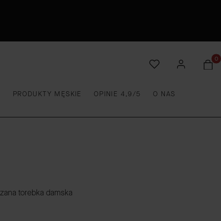
Produ
E
PRODUKTY MĘSKIE
OPINIE 4,9/5
O NAS
rzana torebka damska