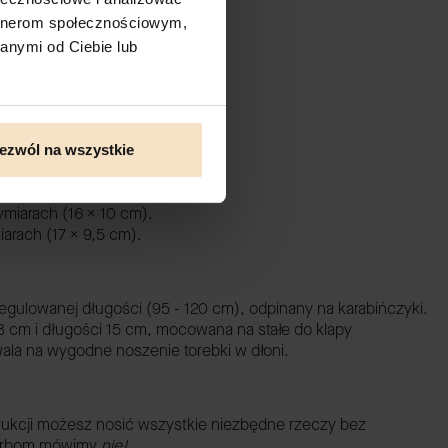
artnerom społecznościowym,
anymi od Ciebie lub
lingu
,
wykonana z butelek PET.
ożna przypiąć np. klucze.
ek zapinający torebkę.
 rączkę.
ezwól na wszystkie
miarach (16 x 10 cm).
iarach (17 x 9,5 cm).
regulowanej długości (95 - 120 cm), odpinany na karabińczyki.
8 cm i długości 15 cm, mocowana na stałe do klapy
ala na wygodne noszenie torebki w dłoni.
strukcji możesz nosić wszystkie niezbędne rzeczy bez
torbom mówimy
nie!