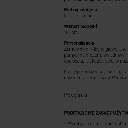
Rodzaj zapięcia
Klapa na zamek.
Wzrost modelki
167 cm.
Personalizacja
Zamów swój własny grawerunek, a
pomysł na prezent, wyjątkowy i
dbałością, jak każdy detal w na
Kolory przedstawione na zdjęci
ustawień parametrów w Państwa 
Pielęgnacja
PODSTAWOWE ZASADY UŻYTK
1. Wyroby ze skór oraz innych m