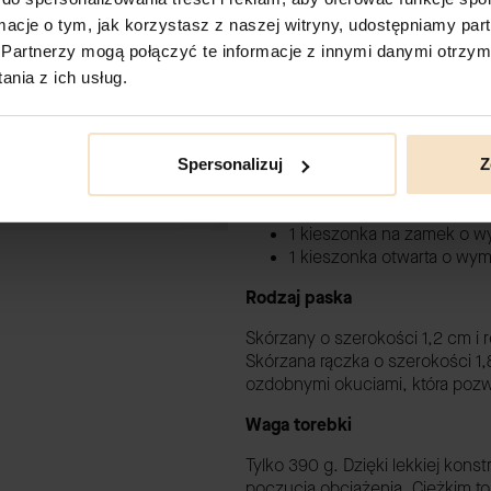
Detale, które robią różnicę
ormacje o tym, jak korzystasz z naszej witryny, udostępniamy p
Partnerzy mogą połączyć te informacje z innymi danymi otrzym
Podszewka
100% z recyk
nia z ich usług.
Karabińczyk, do którego m
Eleganckie, metalowy zam
Ozdobne okucia mocujące
Spersonalizuj
Z
Komory i kieszonki
1 komora.
1 kieszonka na zamek o wy
1 kieszonka otwarta o wym
Rodzaj paska
Skórzany o szerokości 1,2 cm i 
Skórzana rączka o szerokości 1,
ozdobnymi okuciami, która pozw
Waga torebki
Tylko 390 g. Dzięki lekkiej kon
poczucia obciążenia. Ciężkim 