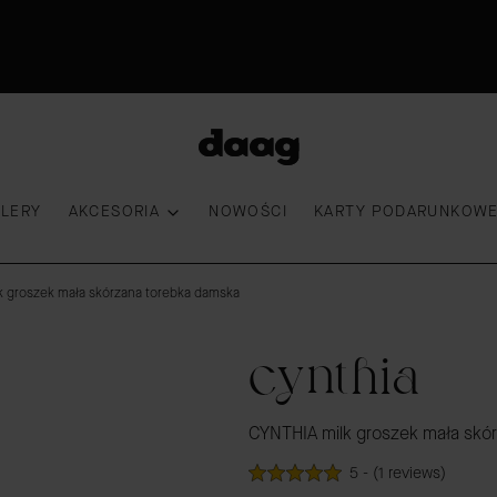
Odkryj nowości -15%
30 dni na zwrot
Przymierz torebkę
100 000 kobiet wybrało DAAG
LLERY
AKCESORIA
NOWOŚCI
KARTY PODARUNKOW
k groszek mała skórzana torebka damska
cynthia
CYNTHIA milk groszek mała skó
5 - (1 reviews)