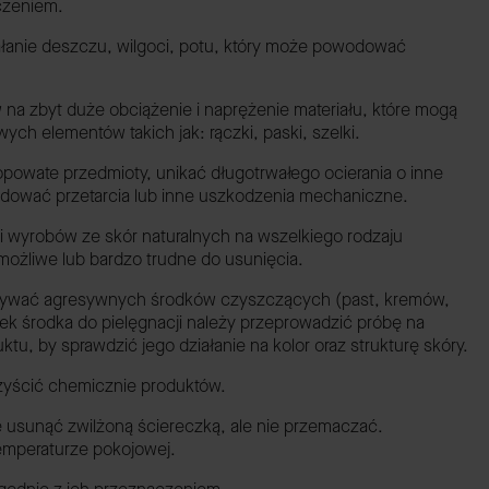
czeniem.
iałanie deszczu, wilgoci, potu, który może powodować
 na zbyt duże obciążenie i naprężenie materiału, które mogą
h elementów takich jak: rączki, paski, szelki.
opowate przedmioty, unikać długotrwałego ocierania o inne
dować przetarcia lub inne uszkodzenia mechaniczne.
i wyrobów ze skór naturalnych na wszelkiego rodzaju
możliwe lub bardzo trudne do usunięcia.
używać agresywnych środków czyszczących (past, kremów,
iek środka do pielęgnacji należy przeprowadzić próbę na
u, by sprawdzić jego działanie na kolor oraz strukturę skóry.
 czyścić chemicznie produktów.
e usunąć zwilżoną ściereczką, ale nie przemaczać.
emperaturze pokojowej.