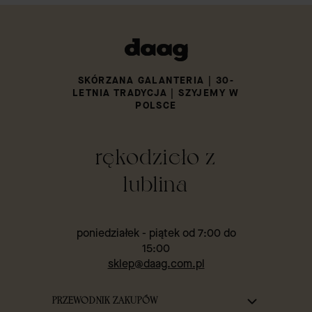
SKÓRZANA GALANTERIA | 30-
LETNIA TRADYCJA | SZYJEMY W
POLSCE
rękodzieło z
lublina
poniedziałek - piątek od 7:00 do
15:00
sklep@daag.com.pl
Linki w stopce
PRZEWODNIK ZAKUPÓW