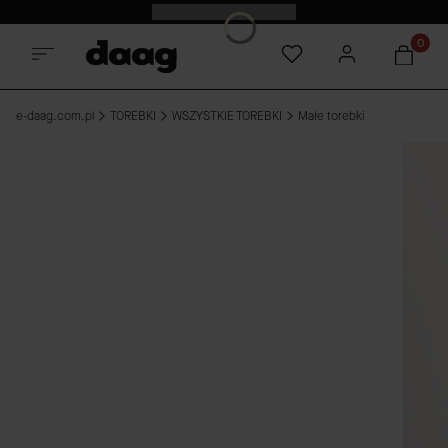
Odkryj nowości -15%
Produkt
e-daag.com.pl
TOREBKI
WSZYSTKIE TOREBKI
Małe torebki