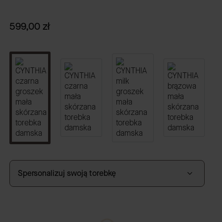
Cena
599,00 zł
Spersonalizuj swoją torebkę
GRAWER
(+59,00 zł)
Opcjonalne