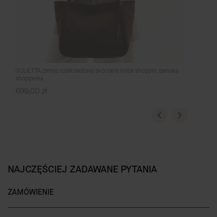
GULIETTA zamsz czekoladowa skórzana torba shopper damska
shopperka
Cena
699,00 zł
NAJCZĘŚCIEJ ZADAWANE PYTANIA
ZAMÓWIENIE