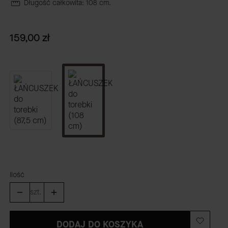
Długość całkowita: 108 cm.
Cena
159,00 zł
Ilość
szt.
DODAJ DO KOSZYKA