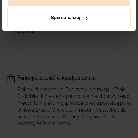
Łańcuszek
rewelacyjnej jakości,
Spersonalizuj
można złożyć na pół
lub nosić na pełnej
długości.
Funkcjonalność w każdym detalu
Piękne i funkcjonalne. Tworzymy je z myślą o Tobie.
Dla kobiet, które cenią piękno, ale nie chcą wybierać
między formą a funkcją. Nasze torebki powstają po to,
by towarzyszyć Ci w codzienności – tej zwykłej, ale
przecież tak ważnej. W pracy. Na spacerze. W
podróży. W Twoim rytmie.