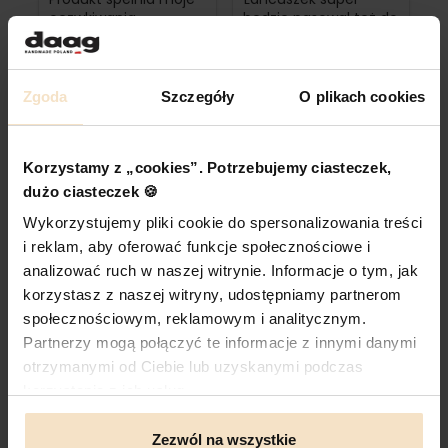
oczwkiwania
będzie pasował też do
innych torebek
Mariola
Zgoda
Szczegóły
O plikach cookies
05.11.2024
29.06.2023
super pasuje
Korzystamy z „cookies”. Potrzebujemy ciasteczek,
Konkretny ciężki -
dużo ciasteczek 🍪
takie lubię :)
łańcuszek podwójny.
Wykorzystujemy pliki cookie do spersonalizowania treści
Robi robotę :)
19.11.2023
i reklam, aby oferować funkcje społecznościowe i
analizować ruch w naszej witrynie. Informacje o tym, jak
korzystasz z naszej witryny, udostępniamy partnerom
Piękny, ciężki i w
sekundę zmienia
społecznościowym, reklamowym i analitycznym.
charakter torebki.. 😁
Partnerzy mogą połączyć te informacje z innymi danymi
otrzymanymi od Ciebie lub uzyskanymi podczas
korzystania z ich usług.
10.09.2023
Zezwól na wszystkie