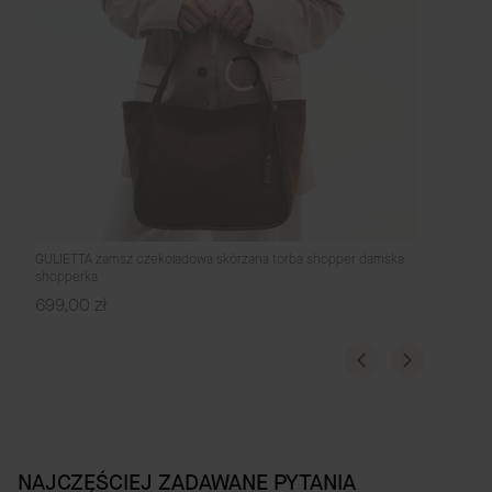
GULIETTA zamsz czekoladowa skórzana torba shopper damska
shopperka
Cena
699,00 zł
NAJCZĘŚCIEJ ZADAWANE PYTANIA