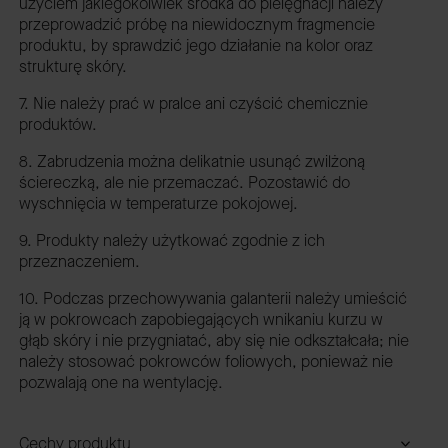
użyciem jakiegokolwiek środka do pielęgnacji należy
przeprowadzić próbę na niewidocznym fragmencie
produktu, by sprawdzić jego działanie na kolor oraz
strukturę skóry.
7. Nie należy prać w pralce ani czyścić chemicznie
produktów.
8. Zabrudzenia można delikatnie usunąć zwilżoną
ściereczką, ale nie przemaczać. Pozostawić do
wyschnięcia w temperaturze pokojowej.
9. Produkty należy użytkować zgodnie z ich
przeznaczeniem.
10. Podczas przechowywania galanterii należy umieścić
ją w pokrowcach zapobiegających wnikaniu kurzu w
głąb skóry i nie przygniatać, aby się nie odkształcała; nie
należy stosować pokrowców foliowych, ponieważ nie
pozwalają one na wentylację.
Cechy produktu