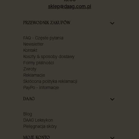
sklep@daag.com.pl
Linki w stopce
PRZEWODNIK ZAKUPÓW
FAQ - Częste pytania
Newsletter
Kontakt
Koszty & sposoby dostawy
Formy płatności
Zwroty
Reklamacje
Skrócona polityka reklamacji
PayPo - informacje
DAAG
Blog
DAAG Leksykon
Pielęgnacja skóry
MOJE KONTO