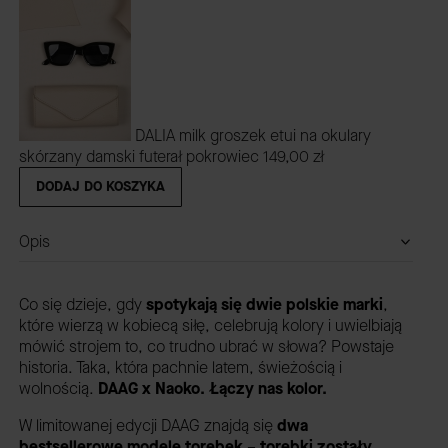
DALIA milk groszek etui na okulary
skórzany damski futerał pokrowiec
149,00 zł
DODAJ DO KOSZYKA
Opis
Co się dzieje, gdy
spotykają się dwie polskie marki
,
które wierzą w kobiecą siłę, celebrują kolory i uwielbiają
mówić strojem to, co trudno ubrać w słowa? Powstaje
historia. Taka, która pachnie latem, świeżością i
wolnością.
DAAG x Naoko. Łączy nas kolor.
W limitowanej edycji DAAG znajdą się
dwa
bestsellerowe modele torebek
–
t
orebki zostały