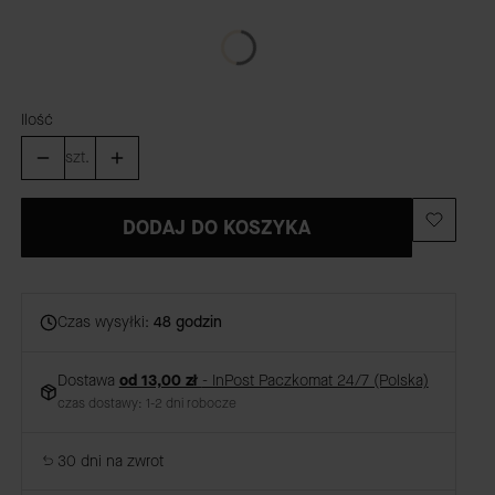
GRAWER
(+59,00 zł)
Opcjonalne
Ilość
szt.
DODAJ DO KOSZYKA
Czas wysyłki:
48 godzin
Dostawa
od 13,00 zł
- InPost Paczkomat 24/7 (Polska)
czas dostawy: 1-2 dni robocze
30 dni na zwrot