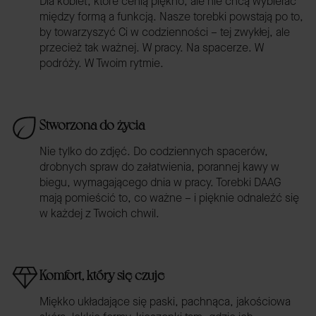
Dla kobiet, które cenią piękno, ale nie chcą wybierać
między formą a funkcją. Nasze torebki powstają po to,
by towarzyszyć Ci w codzienności – tej zwykłej, ale
przecież tak ważnej. W pracy. Na spacerze. W
podróży. W Twoim rytmie.
Stworzona do życia
Nie tylko do zdjęć. Do codziennych spacerów,
drobnych spraw do załatwienia, porannej kawy w
biegu, wymagającego dnia w pracy. Torebki DAAG
mają pomieścić to, co ważne – i pięknie odnaleźć się
w każdej z Twoich chwil.
Komfort, który się czuje
Miękko układające się paski, pachnąca, jakościowa