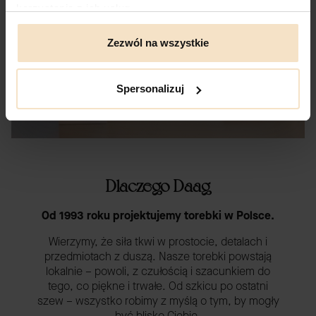
korzystania z ich usług.
Zezwól na wszystkie
Spersonalizuj
Dlaczego Daag
Od 1993 roku projektujemy torebki w Polsce.
Wierzymy, że siła tkwi w prostocie, detalach i
przedmiotach z duszą. Nasze torebki powstają
lokalnie – powoli, z czułością i szacunkiem do
tego, co piękne i trwałe. Od szkicu po ostatni
szew – wszystko robimy z myślą o tym, by mogły
być blisko Ciebie.