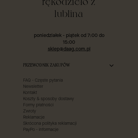
rękodzieło z
lublina
poniedziałek - piątek od 7:00 do
15:00
sklep@daag.com.pl
Linki w stopce
PRZEWODNIK ZAKUPÓW
FAQ - Częste pytania
Newsletter
Kontakt
Koszty & sposoby dostawy
Formy płatności
Zwroty
Reklamacje
Skrócona polityka reklamacji
PayPo - informacje