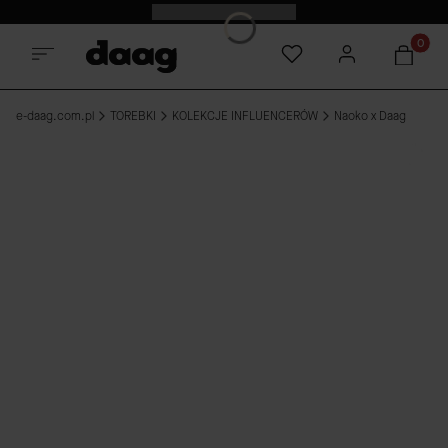
Odkryj nowości -15%
Produkt
e-daag.com.pl
TOREBKI
KOLEKCJE INFLUENCERÓW
Naoko x Daag