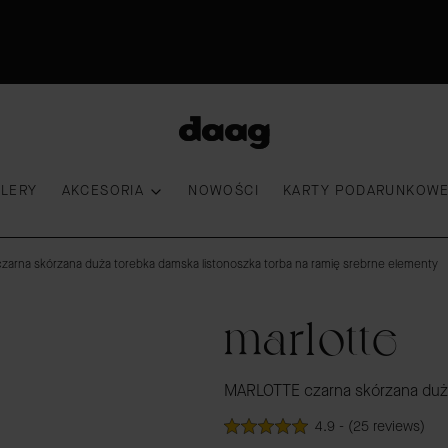
Odkryj nowości -15%
30 dni na zwrot
Przymierz torebkę
100 000 kobiet wybrało DAAG
LLERY
AKCESORIA
NOWOŚCI
KARTY PODARUNKOW
arna skórzana duża torebka damska listonoszka torba na ramię srebrne elementy
marlotte
MARLOTTE czarna skórzana duża 
4.9 - (25 reviews)