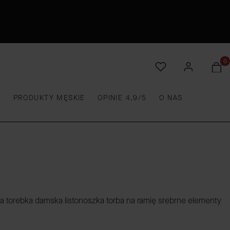
Produ
E
PRODUKTY MĘSKIE
OPINIE 4,9/5
O NAS
torebka damska listonoszka torba na ramię srebrne elementy