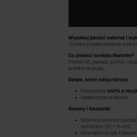
Wysokiej jakości materiał i w
Torebka została starannie wykon
Co zmieści torebka Marlotte?
Format A5, parasol, portfel, okul
butelkę na wodę.
Detale, które robią różnicę
Podszewka
100% z recyk
Karabińczyk na klucze.
Komory i kieszonki
Główna przestrzeń podzie
wymiarach (21 x 15 cm).
Wewnątrz na tyle 1 kiesze