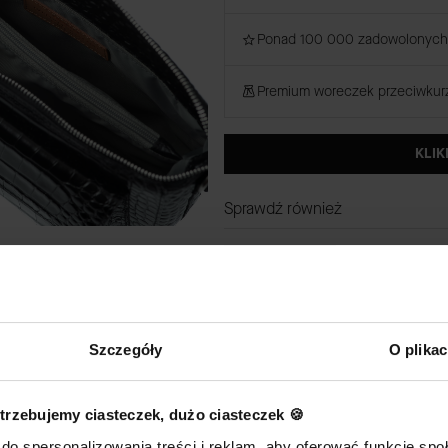
Ponad 100 000 zadowolonych 
Premium woreczek przeciwku
KLIK
Sprawdź również
Szczegóły
O plika
(W zestawie tan
trzebujemy ciasteczek, dużo ciasteczek 🍪
DODAJ DO KOSZYKA
do spersonalizowania treści i reklam, aby oferować funkcje sp