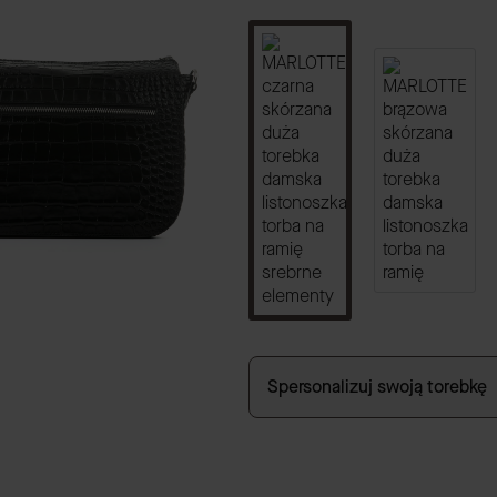
Spersonalizuj swoją torebkę
GRAWER
(+59,00 zł)
Opcjonalne