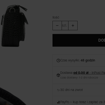
Ilość
szt.
DO
Czas wysyłki:
48 godzin
Dostawa
od 0,00 zł
- InPost P
czas dostawy: 1-2 dni robocze
30 dni na zwrot
PayPo – kup teraz i zapłać za 