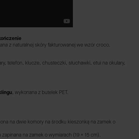
ykończenie
ana z naturalnej skóry fakturowanej we wzór croco.
ary, telefon, klucze, chusteczki, słuchawki, etui na okulary,
lingu
,
wykonana z butelek PET.
lona na dwie komory na środku kieszonką na zamek o
ń zapinana na zamek o wymiarach (19 x 15 cm).