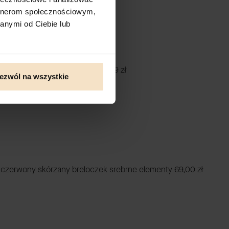
artnerom społecznościowym,
anymi od Ciebie lub
ENTOWA premium daag (M)
19,99 zł
ezwól na wszystkie
czerwony skórzany breloczek srebrne elementy
69,00 zł