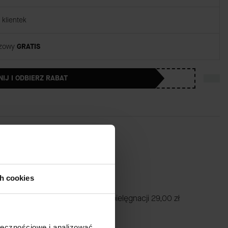
klientek
rzowy
GRATIS
NIJ I ODBIERZ RABAT
ch cookies
iej żel + ściereczka) Zestaw do pielęgnacji
29,00 zł
ołecznościowe i analizować