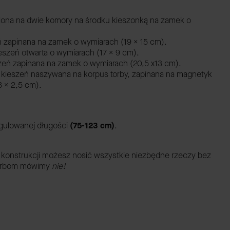
lona na dwie komory na środku kieszonką na zamek o
ń zapinana na zamek o wymiarach (19 x 15 cm).
eszeń otwarta o wymiarach (17 x 9 cm).
szeń zapinana na zamek o wymiarach (20,5 x13 cm).
1 kieszeń naszywana na korpus torby, zapinana na magnetyk
3 x 2,5 cm).
egulowanej długości
(75-123 cm)
.
j konstrukcji możesz nosić wszystkie niezbędne rzeczy bez
 torbom mówimy
nie!