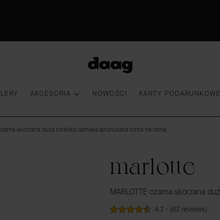
Odkryj nowości -15%
30 dni na zwrot
Przymierz torebkę
100 000 kobiet wybrało DAAG
LLERY
AKCESORIA
NOWOŚCI
KARTY PODARUNKOW
arna skórzana duża torebka damska listonoszka torba na ramię
marlotte
MARLOTTE czarna skórzana duża 
4.7 - (67 reviews)