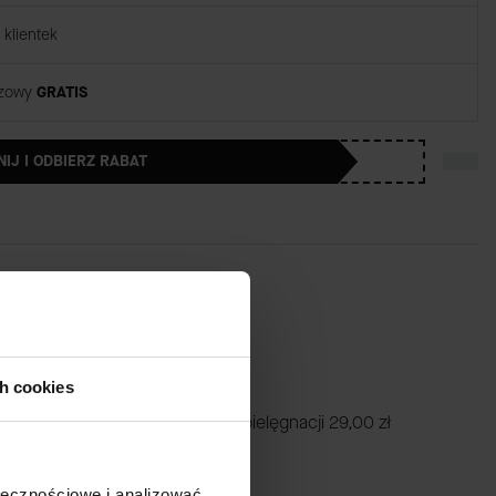
klientek
rzowy
GRATIS
NIJ I ODBIERZ RABAT
ch cookies
iej żel + ściereczka) Zestaw do pielęgnacji
29,00 zł
ołecznościowe i analizować