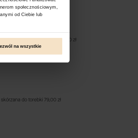
artnerom społecznościowym,
anymi od Ciebie lub
czarny skórzany breloczek
69,00 zł
ezwól na wszystkie
skórzana do torebki
79,00 zł