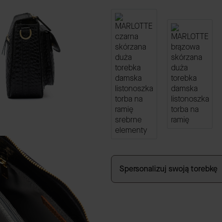
Spersonalizuj swoją torebkę
GRAWER
(+59,00 zł)
Opcjonalne