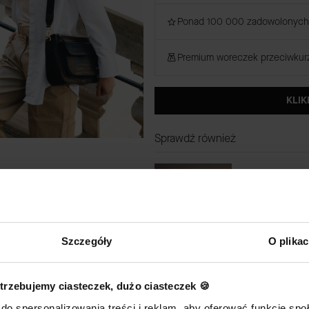
Ponad 100 000 zadowolonych 
Premium woreczek przeciwku
KLIK
Sprawdź również
Szczegóły
O plika
(W zestawie tan
DODAJ DO KOSZYKA
trzebujemy ciasteczek, dużo ciasteczek 🍪
do spersonalizowania treści i reklam, aby oferować funkcje sp