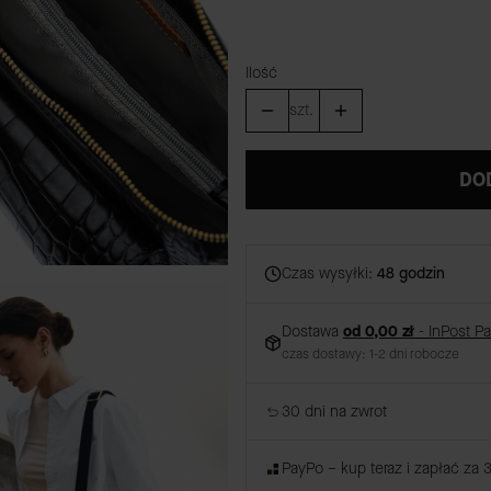
Ilość
szt.
DO
Czas wysyłki:
48 godzin
Dostawa
od 0,00 zł
- InPost P
czas dostawy: 1-2 dni robocze
30 dni na zwrot
PayPo – kup teraz i zapłać za 