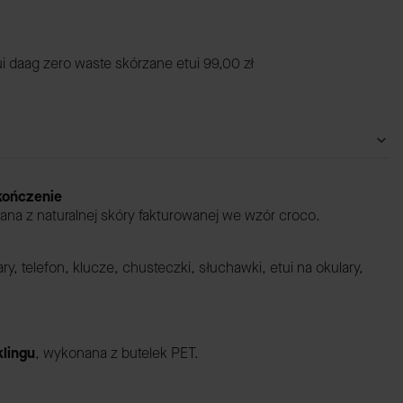
ui daag zero waste skórzane etui
99,00 zł
ykończenie
ana z naturalnej skóry fakturowanej we wzór croco.
ary, telefon, klucze, chusteczki, słuchawki, etui na okulary,
lingu
,
wykonana z butelek PET.