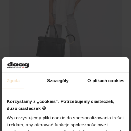
Zgoda
Szczegóły
O plikach cookies
ANYA czarna torba biznesowa damska torba na laptopa
Korzystamy z „cookies”. Potrzebujemy ciasteczek,
Cena promocyjna
620,00 zł
dużo ciasteczek 🍪
Cena regularna:
729,00 zł
Wykorzystujemy pliki cookie do spersonalizowania treści
Najniższa cena:
729,00 zł
i reklam, aby oferować funkcje społecznościowe i