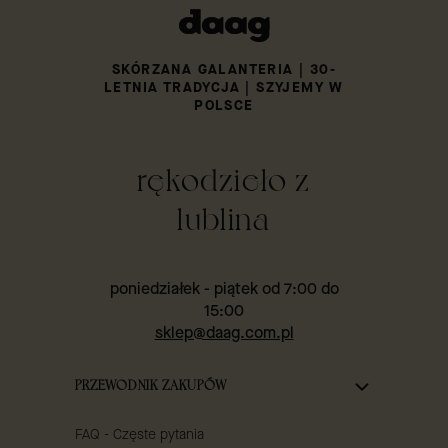
SKÓRZANA GALANTERIA | 30-
LETNIA TRADYCJA | SZYJEMY W
POLSCE
rękodzieło z
lublina
poniedziałek - piątek od 7:00 do
15:00
sklep@daag.com.pl
Linki w stopce
PRZEWODNIK ZAKUPÓW
FAQ - Częste pytania