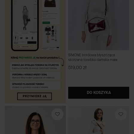
SIMONE bordowa błyszcząca
skórzana torebka damska mała
Cena
519,00 zł
DO KOSZYKA