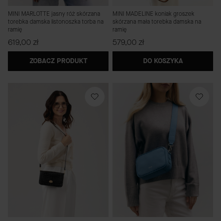
MINI MARLOTTE jasny róż skórzana
MINI MADELINE koniak groszek
torebka damska listonoszka torba na
skórzana mała torebka damska na
ramię
ramię
Cena
Cena
619,00 zł
579,00 zł
ZOBACZ PRODUKT
DO KOSZYKA