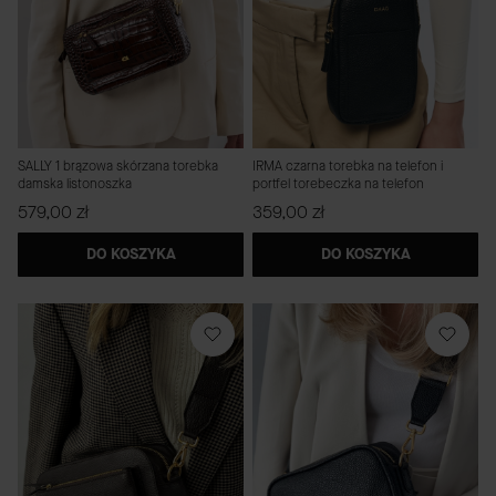
SALLY 1 brązowa skórzana torebka
IRMA czarna torebka na telefon i
damska listonoszka
portfel torebeczka na telefon
Cena
Cena
579,00 zł
359,00 zł
DO KOSZYKA
DO KOSZYKA