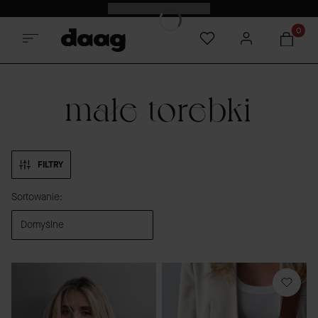
Odkryj nowości -15%
Produkt
małe torebki
FILTRY
Lista produktów
Sortowanie:
Domyślne