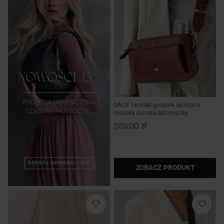
SALLY 1 koniak groszek skórzana
torebka damska listonoszka
Cena
559,00 zł
ZOBACZ PRODUKT