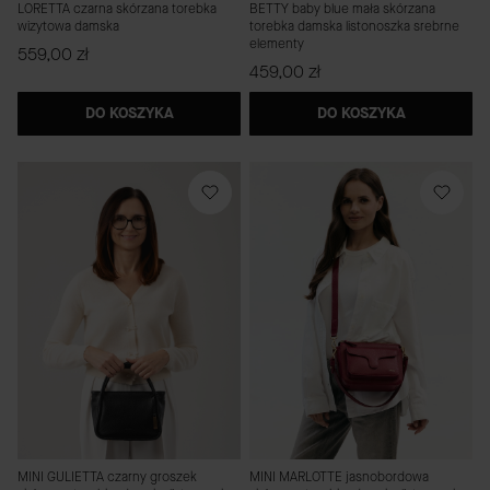
LORETTA czarna skórzana torebka
BETTY baby blue mała skórzana
wizytowa damska
torebka damska listonoszka srebrne
elementy
Cena
559,00 zł
Cena
459,00 zł
DO KOSZYKA
DO KOSZYKA
MINI GULIETTA czarny groszek
MINI MARLOTTE jasnobordowa