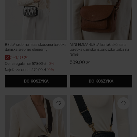
BELLA srebrna mała skórzana torebka
MINI EMMANUELA koniak skórzana
damska srebrne elementy
torebka damska listonoszka torba na
ramię
Cena promocyjna
521,10 zł
Cena
539,00 zł
Cena regularna:
579,00 zł
-10%
Najniższa cena:
579,00 zł
-10%
DO KOSZYKA
DO KOSZYKA