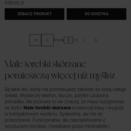
Cena
539,00 zł
ZOBACZ PRODUKT
DO KOSZYKA
Strona
z 3
WRÓĆ DO PIERWSZEJ STRONY Z PRODUKTAMI
PRZEJDŹ DO OSTA
Małe torebki skórzane –
pomieszczą więcej niż myślisz
Są takie dni, kiedy nie potrzebujesz zabierać ze sobą całego
świata. Wystarczy telefon, klucze, portfel i ulubiona
pomadka. Ale przecież to nie znaczy, że masz rezygnować
ze stylu!
Małe torebki skórzane
to esencja klasy i wygody
w kompaktowym wydaniu. Dyskretne, ale nie do
przeoczenia. Funkcjonalne, ale zaprojektowane z
wyczuciem trendów. Uwielbiane przez minimalistki i