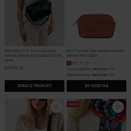
MINI MARLOTTE czarna skórzana
BETTY koniak mała skórzana torebka
torebka damska listonoszka torba na
damska listonoszka
ramię
Cena promocyjna
413,10 zł
Cena
619,00 zł
Cena regularna:
459,00 zł
-10%
Najniższa cena:
459,00 zł
-10%
ZOBACZ PRODUKT
DO KOSZYKA
Okazja