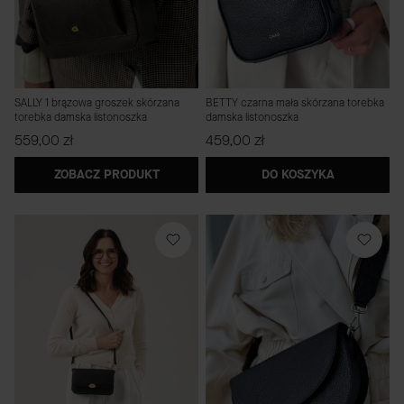
SALLY 1 brązowa groszek skórzana
BETTY czarna mała skórzana torebka
torebka damska listonoszka
damska listonoszka
Cena
Cena
559,00 zł
459,00 zł
ZOBACZ PRODUKT
DO KOSZYKA