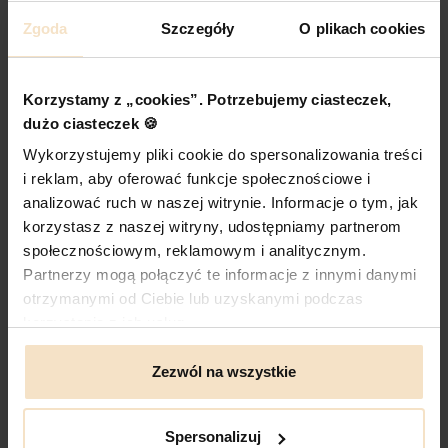
Zgoda
Szczegóły
O plikach cookies
MINI MADELINE czarna skórzana mała
torebka damska na ramię
Cena
599,00 zł
Korzystamy z „cookies”. Potrzebujemy ciasteczek,
dużo ciasteczek 🍪
Wykorzystujemy pliki cookie do spersonalizowania treści
i reklam, aby oferować funkcje społecznościowe i
DO KOSZYKA
analizować ruch w naszej witrynie. Informacje o tym, jak
korzystasz z naszej witryny, udostępniamy partnerom
społecznościowym, reklamowym i analitycznym.
Partnerzy mogą połączyć te informacje z innymi danymi
otrzymanymi od Ciebie lub uzyskanymi podczas
korzystania z ich usług.
Zezwól na wszystkie
Spersonalizuj