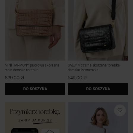
MINI HARMONY pudrowa skórzana
SALLY 4 czarna skórzana torebka
mała damska torebka
damska listonoszka
Cena
Cena
629,00 zł
549,00 zł
DO KOSZYKA
DO KOSZYKA