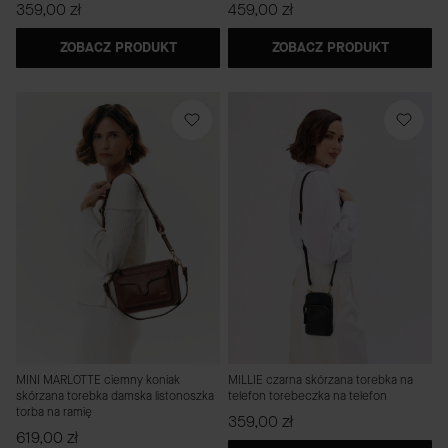
Cena
Cena
359,00 zł
459,00 zł
ZOBACZ PRODUKT
ZOBACZ PRODUKT
MINI MARLOTTE ciemny koniak
MILLIE czarna skórzana torebka na
skórzana torebka damska listonoszka
telefon torebeczka na telefon
torba na ramię
Cena
359,00 zł
Cena
619,00 zł