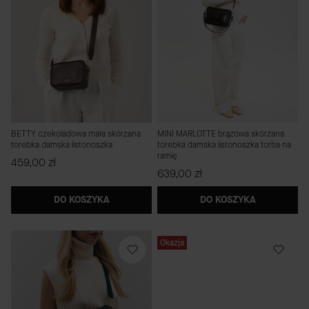
BETTY czekoladowa mała skórzana
MINI MARLOTTE brązowa skórzana
torebka damska listonoszka
torebka damska listonoszka torba na
ramię
Cena
459,00 zł
Cena
639,00 zł
DO KOSZYKA
DO KOSZYKA
Okazja