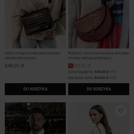
SALLY 4 brązowa skórzana torebka
ROSALIE czerwona bordowa skórzana
damska listonoszka
torebka damska półksiężyc
Cena
Cena promocyjna
549,00 zł
521,10 zł
Cena regularna:
579,00 zł
-10%
Najniższa cena:
579,00 zł
-10%
DO KOSZYKA
DO KOSZYKA