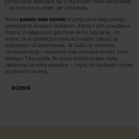
perfekcyjnie wpisujące się w styl kobiet, które cenią detale
– zarówno na co dzień, jak i od święta.
Nasze
polskie małe torebki
to połączenia tradycyjnego
rzemiosła ze świeżym designem. Każda z nich powstaje w
Polsce, z najlepszych gatunków skóry naturalnej – bo
wiemy, że w dzisiejszym świecie trwałość i jakość są
ważniejsze niż kiedykolwiek. W DAAG nie tworzymy
chwilowej mody – tworzymy małe skórzane torebki, które
zostają z Tobą na lata. Bo dobra torebka to taka, którą
zabierzesz ze sobą wszędzie – i nigdy nie będziesz chciała
jej zamienić na inną.
ROZWIŃ