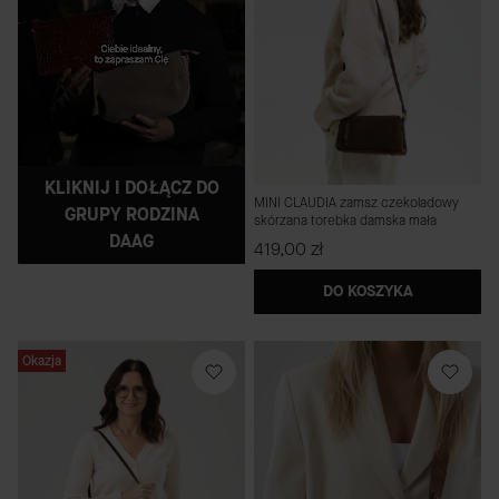
KLIKNIJ I DOŁĄCZ DO
MINI CLAUDIA zamsz czekoladowy
GRUPY RODZINA
skórzana torebka damska mała
DAAG
Cena
419,00 zł
DO KOSZYKA
Okazja