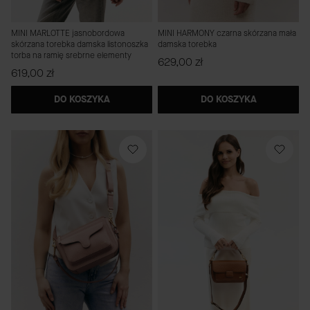
MINI MARLOTTE jasnobordowa
MINI HARMONY czarna skórzana mała
skórzana torebka damska listonoszka
damska torebka
torba na ramię srebrne elementy
Cena
629,00 zł
Cena
619,00 zł
DO KOSZYKA
DO KOSZYKA